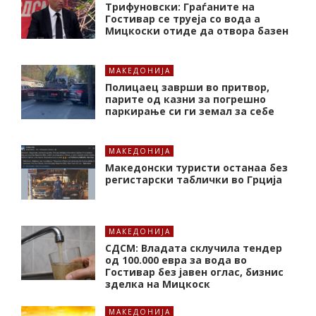
Трифуновски: Граѓаните на
Гостивар се труеја со вода а
Мицкоски отиде да отвора базен
МАКЕДОНИЈА
Полицаец заврши во притвор,
парите од казни за погрешно
паркирање си ги земал за себе
МАКЕДОНИЈА
Македонски туристи останаа без
регистарски таблички во Грција
МАКЕДОНИЈА
СДСМ: Владата склучила тендер
од 100.000 евра за вода во
Гостивар без јавен оглас, бизнис
зделка на Мицкоск
МАКЕДОНИЈА