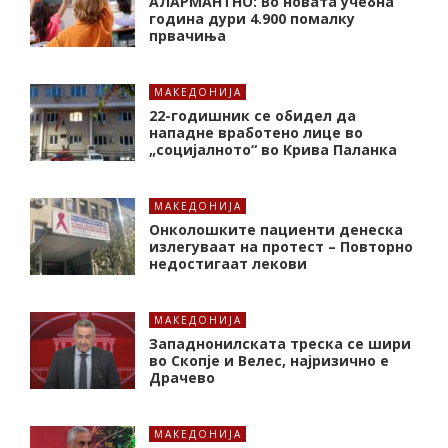
АЛАРМАНТНО: Во новата учебна
година дури 4.900 помалку
првачиња
МАКЕДОНИЈА
22-годишник се обидел да
нападне вработено лице во
„социјалното“ во Крива Паланка
МАКЕДОНИЈА
Онколошките пациенти денеска
излегуваат на протест – Повторно
недостигаат лекови
МАКЕДОНИЈА
Западнонилската треска се шири
во Скопје и Велес, најризично е
Драчево
МАКЕДОНИЈА