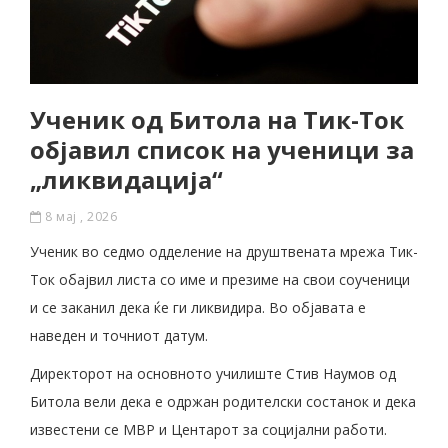
Ученик од Битола на Тик-Ток
објавил список на ученици за
„ликвидација“
8 мај , 2026
Ученик во седмо одделение на друштвената мрежа Тик-
Ток обајвил листа со име и презиме на свои соученици
и се заканил дека ќе ги ликвидира. Во објавата е
наведен и точниот датум.
Директорот на основното училиште Стив Наумов од
Битола вели дека е одржан родителски состанок и дека
известени се МВР и Центарот за социјални работи.