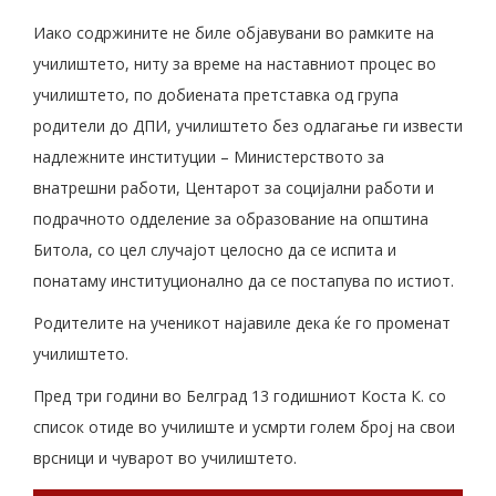
Иако содржините не биле објавувани во рамките на
училиштето, ниту за време на наставниот процес во
училиштето, по добиената претставка од група
родители до ДПИ, училиштето без одлагање ги извести
надлежните институции – Министерството за
внатрешни работи, Центарот за социјални работи и
подрачното одделение за образование на општина
Битола, со цел случајот целосно да се испита и
понатаму институционално да се постапува по истиот.
Родителите на ученикот најавиле дека ќе го променат
училиштето.
Пред три години во Белград 13 годишниот Коста К. со
список отиде во училиште и усмрти голем број на свои
врсници и чуварот во училиштето.