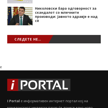
Николовски бара одговорност за
скандалот со млечните
производи: Јавното здравје е над
сѐ
СЛЕДЕТЕ НЕ…
e
I Portal
е информативен интернет портал кој на
македонскиот медумски пазар ќе донесе едно ново