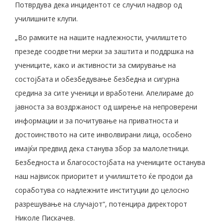
Потврдува дека инцидентот се случил надвор од
училишните клупи.
„Во рамките на нашите надлежности, училиштето
презеде соодветни мерки за заштита и поддршка на
учениците, како и активности за смирување на
состојбата и обезбедување безбедна и сигурна
средина за сите ученици и вработени. Апелираме до
јавноста за воздржаност од ширење на непроверени
информации и за почитување на приватноста и
достоинството на сите инволвирани лица, особено
имајќи предвид дека станува збор за малолетници.
Безбедноста и благосостојбата на учениците останува
наш највисок приоритет и училиштето ќе продои да
соработува со надлежните институции до целосно
разрешување на случајот“, потенцира директорот
Николе Пискачев.