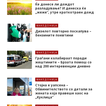
Ќе донесе ли дождот
разладување? И денеска ќе
„жеже“, утре краткотраен дожд
МАКЕДОНИЈА
Дизелот повторно поскапува –
бензините поевтини
МАКЕДОНИЈА
Граѓани колабираат поради
жештините – Брзата помош со
над 200 интеревенции дневно
МАКЕДОНИЈА
Стојна е уапсена –
Обвинителството со детали за
жената која правеше хаос на
„Куклица“