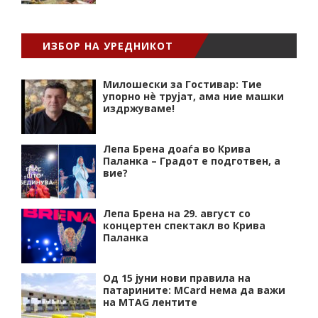
ИЗБОР НА УРЕДНИКОТ
Милошески за Гостивар: Тие
упорно нѐ трујат, ама ние машки
издржуваме!
Лепа Брена доаѓа во Крива
Паланка – Градот е подготвен, а
вие?
Лепа Брена на 29. август со
концертен спектакл во Крива
Паланка
Од 15 јуни нови правила на
патарините: MCard нема да важи
на MTAG лентите