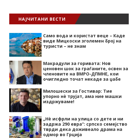
НАЈЧИТАНИ ВЕСТИ
Само вода и користат веце – Каде
виде Мицкоски зголемен број на
туристи – не знам
Макрадули за горивата: Нов
ценовен шок за граѓаните, освен за
членовите на ВМРО-ДПМНЕ, кои
очигледно точат некаде за џабе
Милошески за Гостивар: Тие
упорно нѐ трујат, ама ние машки
издржуваме!
„Нѐ исфрли на улица со дете и ни
задржа 290 евра“: српско семејство
тврди дека доживеало драма на
одмор во Грција