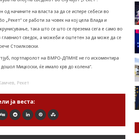
н од начините на власта за да се испере себеси во
Во „Рекет“ се работи за човек на кој цела Влада и
крунисување, така што се што се презема сега е само во
з главниот сведок, а можеби и оштетен за да може да се
 рече Стоилковски.
Јутјуб, портпаролот на ВМРО-ДПМНЕ не го искоментира
 дошол Мицкоски, ќе имало крв до колена“.
Камчев
,
Рекет
ли ја веста: