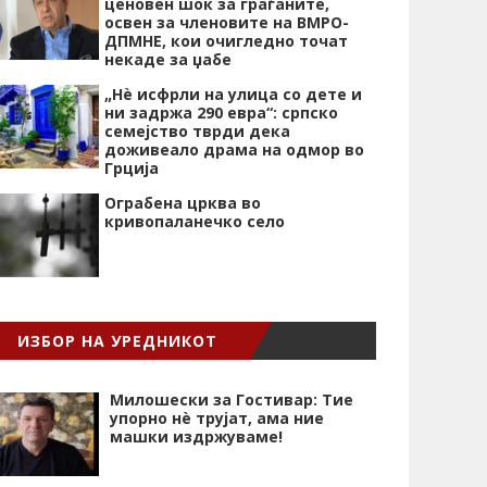
ценовен шок за граѓаните,
освен за членовите на ВМРО-
ДПМНЕ, кои очигледно точат
некаде за џабе
„Нѐ исфрли на улица со дете и
ни задржа 290 евра“: српско
семејство тврди дека
доживеало драма на одмор во
Грција
Ограбена црква во
кривопаланечко село
ИЗБОР НА УРЕДНИКОТ
Милошески за Гостивар: Тие
упорно нѐ трујат, ама ние
машки издржуваме!