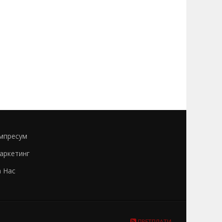
мпресум
аркетинг
а Нас
ПРЕТПЛАТИ