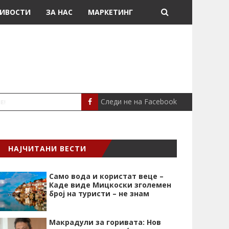
ИВОСТИ
ЗА НАС
МАРКЕТИНГ
Следи не на Facebook
„СРЦЕВИОТ УДАР Е НАЈ
СЦЕНА
НАЈЧИТАНИ ВЕСТИ
Само вода и користат веце –
Каде виде Мицкоски зголемен
број на туристи – не знам
Макрадули за горивата: Нов