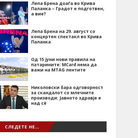
Лепа Брена доаѓа во Крива
Паланка – Градот е подготвен,
а вие?
Лепа Брена на 29. август со
концертен спектакл во Крива
Паланка
Од 15 јуни нови правила на
патарините: MCard нема да
важи на MTAG лентите
Николовски бара одговорност
за скандалот со млечните
производи: Јавното здравје е
над сѐ
СЛЕДЕТЕ НЕ…