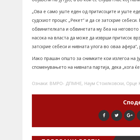
„Ова е само уште еден од притисоците и уште еде
судскиот процес „Рекет“ и да се затскрие себеси. 
обвинителката и обвинетата му беа на неговото 
насока на власта да може да изврши притисок вр
затскрие себеси и нивната улога во оваа афера“,
Иако прашан општо за снимките кои излегоа на 
споменувањето на нивната партија, дека „кога ќе
Ознаки:
ВМРО- ДПМНЕ
,
Наум Стоилковски
,
Орце 
Споде