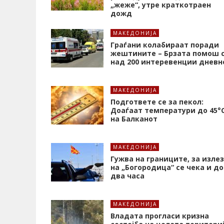
„жеже“, утре краткотраен
дожд
МАКЕДОНИЈА
Граѓани колабираат поради
жештините – Брзата помош 
над 200 интеревенции дневн
МАКЕДОНИЈА
Подгответе се за пекол:
Доаѓаат температури до 45°
на Балканот
МАКЕДОНИЈА
Гужва на границите, за излез
на „Богородица“ се чека и до
два часа
МАКЕДОНИЈА
Владата прогласи кризна