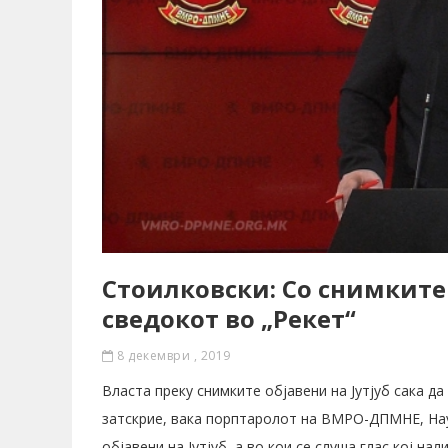
Стоилковски: Со снимките
сведокот во „Рекет“
8 декември , 2019
Власта преку снимките објавени на Јутјуб сака да
затскрие, вака порптаролот на ВМРО-ДПМНЕ, Нау
објавени на Јутјуб, а во кои се слуша глас кој нал