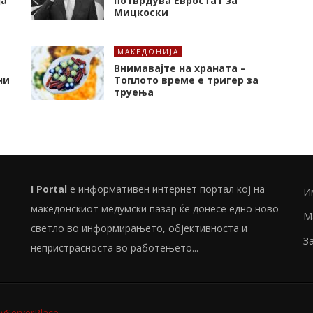
ја
потврдува Евростат за
Мицкоски
МАКЕДОНИЈА
Внимавајте на храната –
ни
Топлото време е тригер за
труења
I Portal
е информативен интернет портал кој на
И
македонскиот медумски пазар ќе донесе едно ново
М
светло во информирањето, објективноста и
З
непристрасноста во работењето...
ServerPlace