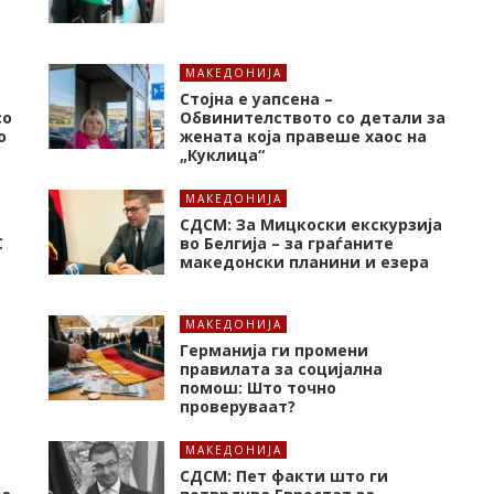
МАКЕДОНИЈА
Стојна е уапсена –
со
Обвинителството со детали за
о
жената која правеше хаос на
„Куклица“
МАКЕДОНИЈА
СДСМ: За Мицкоски екскурзија
C
во Белгија – за граѓаните
македонски планини и езера
МАКЕДОНИЈА
Германија ги промени
правилата за социјална
помош: Што точно
проверуваат?
МАКЕДОНИЈА
СДСМ: Пет факти што ги