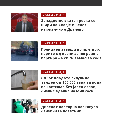
МАКЕДОНИЈА
Западнонилската треска се
шири во Скопје и Велес,
најризично е Драчево
МАКЕДОНИЈА
Полицаец заврши во притвор,
парите од казни за погрешно
паркирање си ги земал за себе
МАКЕДОНИЈА
а
СДСМ: Владата склучила
тендер од 100.000 евра за вода
во Гостивар без јавен оглас,
бизнис зделка на Мицкоск
МАКЕДОНИЈА
Дизелот повторно поскапува –
бензините поевтини