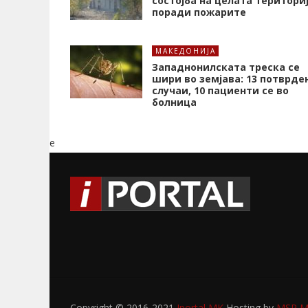
состојба на целата територи
поради пожарите
МАКЕДОНИЈА
Западнонилската треска се
шири во земјава: 13 потврде
случаи, 10 пациенти се во
болница
e
Copyright © 2016-2021
Iportal MK
Hosting by
MSP My