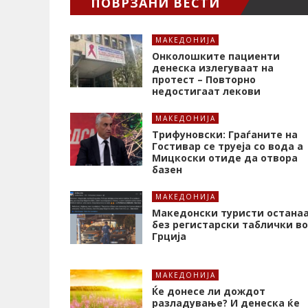
ПОВРЗАНИ ВЕСТИ
МАКЕДОНИЈА
Онколошките пациенти
денеска излегуваат на
протест – Повторно
недостигаат лекови
МАКЕДОНИЈА
Трифуновски: Граѓаните на
Гостивар се труеја со вода а
Мицкоски отиде да отвора
базен
МАКЕДОНИЈА
Македонски туристи остана
без регистарски таблички во
Грција
МАКЕДОНИЈА
Ќе донесе ли дождот
разладување? И денеска ќе