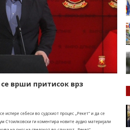
 се врши притисок врз
 се испере себеси во судскиот процес „Рекет“ и да се
м Стоилковски ги коментира новите аудио материјали
икува на оној на сведокот во случајот „Рекет“.