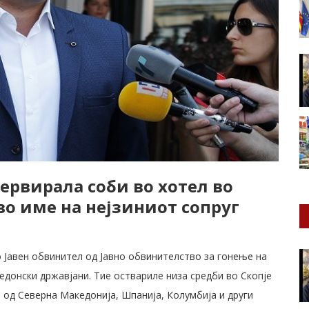
зервирала соби во хотел во
во име на нејзиниот сопруг
о Јавен обвинител од Јавно обвинителство за гонење на
едонски државјани. Тие оствариле низа средби во Скопје
 од Северна Македонија, Шпанија, Колумбија и други