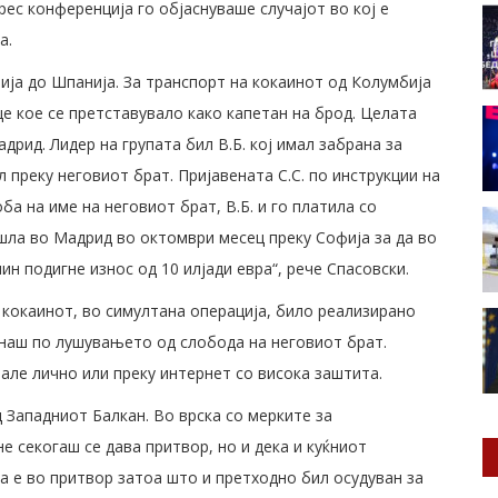
рес конференција го објаснуваше случајот во кој е
а.
ија до Шпанија. За транспорт на кокаинот од Колумбија
це кое се претставувало како капетан на брод. Целата
дрид. Лидер на групата бил В.Б. кој имал забрана за
 преку неговиот брат. Пријавената С.С. по инструкции на
оба на име на неговиот брат, В.Б. и го платила со
ишла во Мадрид во октомври месец преку Софија за да во
ин подигне износ од 10 илјади евра“, рече Спасовски.
кокаинот, во симултана операција, било реализирано
днаш по лушувањето од слобода на неговиот брат.
але лично или преку интернет со висока заштита.
 Западниот Балкан. Во врска со мерките за
 секогаш се дава притвор, но и дека и куќниот
а е во притвор затоа што и претходно бил осудуван за