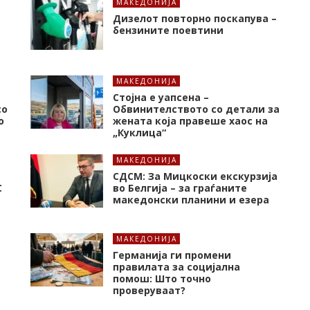
МАКЕДОНИЈА
Дизелот повторно поскапува –
бензините поевтини
МАКЕДОНИЈА
Стојна е уапсена –
со
Обвинителството со детали за
о
жената која правеше хаос на
„Куклица“
МАКЕДОНИЈА
СДСМ: За Мицкоски екскурзија
C
во Белгија – за граѓаните
македонски планини и езера
МАКЕДОНИЈА
Германија ги промени
правилата за социјална
помош: Што точно
проверуваат?