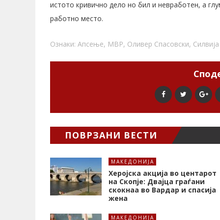
истото кривично дело но бил и невработен, а глу
работно место.
Ознаки:
Апсење
,
МВР
,
Оливер Спасовски
,
Силвија
Споде
ПОВРЗАНИ ВЕСТИ
МАКЕДОНИЈА
Херојска акција во центарот
на Скопје: Двајца граѓани
скокнаа во Вардар и спасија
жена
МАКЕДОНИЈА