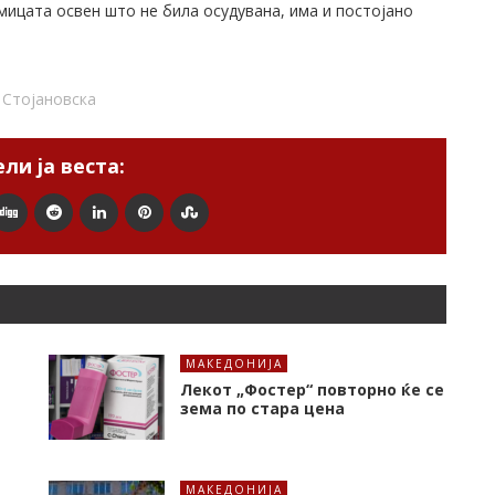
мицата освен што не била осудувана, има и постојано
 Стојановска
ли ја веста:
МАКЕДОНИЈА
Лекот „Фостер“ повторно ќе се
зема по стара цена
МАКЕДОНИЈА