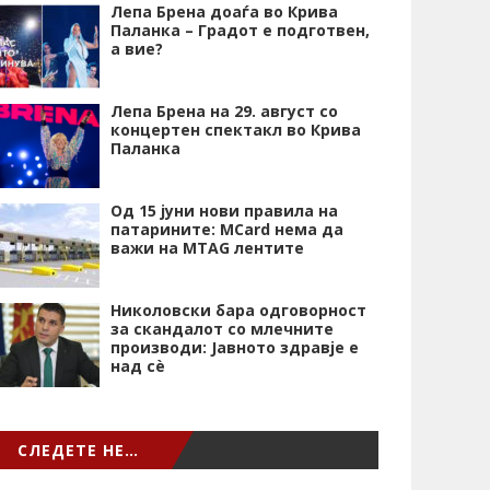
Лепа Брена доаѓа во Крива
Паланка – Градот е подготвен,
а вие?
Лепа Брена на 29. август со
концертен спектакл во Крива
Паланка
Од 15 јуни нови правила на
патарините: MCard нема да
важи на MTAG лентите
Николовски бара одговорност
за скандалот со млечните
производи: Јавното здравје е
над сѐ
СЛЕДЕТЕ НЕ…