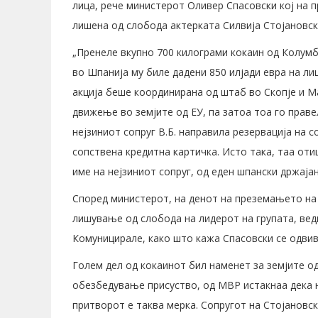
лица, рече министерот Оливер Спасовски кој на п
лишена од слобода актерката Силвија Стојановск
„Пренеле вкупно 700 килограми кокаин од Колумб
во Шпанија му биле дадени 850 илјади евра на ли
акција беше координирана од штаб во Скопје и Ма
движење во земјите од ЕУ, па затоа тоа го правел
нејзиниот сопруг В.Б. направила резервација на с
сопствена кредитна картичка. Исто така, таа от
име на нејзиниот сопруг, од еден шпански држајан
Според министерот, на денот на преземањето на 
лишување од слобода на лидерот на групата, ве
Комуницирале, како што кажа Спасовски се одвив
Голем дел од кокаинот бил наменет за земјите од
обезбедување присуство, од МВР истакнаа дека не
притворот е таква мерка. Сопругот на Стојановск