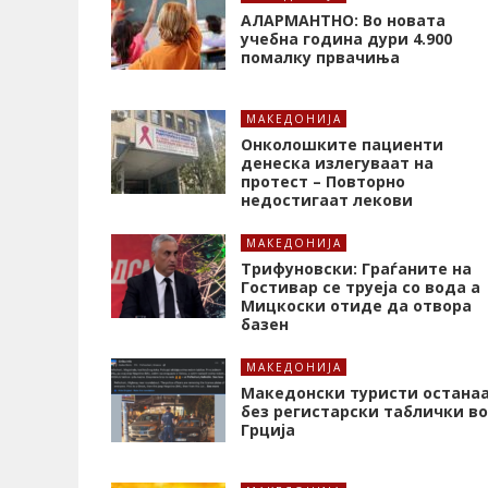
АЛАРМАНТНО: Во новата
учебна година дури 4.900
помалку првачиња
МАКЕДОНИЈА
Онколошките пациенти
денеска излегуваат на
протест – Повторно
недостигаат лекови
МАКЕДОНИЈА
Трифуновски: Граѓаните на
Гостивар се труеја со вода а
Мицкоски отиде да отвора
базен
МАКЕДОНИЈА
Македонски туристи остана
без регистарски таблички во
Грција