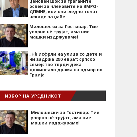
ценовен шок за граѓаните,
освен за членовите на ВМРО-
ДПМНЕ, кои очигледно точат
некаде за џабе
Милошески за Гостивар: Тие
упорно нѐ трујат, ама ние
машки издржуваме!
„Нѐ исфрли на улица со дете и
ни задржа 290 евра“: српско
семејство тврди дека
доживеало драма на одмор во
Грција
ИЗБОР НА УРЕДНИКОТ
Милошески за Гостивар: Тие
упорно нѐ трујат, ама ние
машки издржуваме!