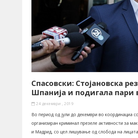
Спасовски: Стојановска ре
Шпанија и подигала пари 
24 декември , 2019
Во период од јули до декември во координациа с
организиран криминал презеле активности за мак
и Мадрид, со цел лишување од слобода на лицата