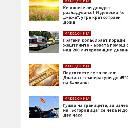
МАКЕДОНИЈА
Ќе донесе ли дождот
разладување? И денеска ќе
„жеже“, утре краткотраен
дожд
МАКЕДОНИЈА
Граѓани колабираат поради
жештините – Брзата помош 
над 200 интеревенции дневн
МАКЕДОНИЈА
Подгответе се за пекол:
Доаѓаат температури до 45°
на Балканот
МАКЕДОНИЈА
Гужва на границите, за излез
на „Богородица“ се чека и до
два часа