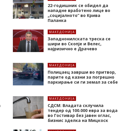
22-годишник се обидел да
нападне вработено лице во
„социјалното“ во Крива
Паланка
МАКЕДОНИЈА
Западнонилската треска се
шири во Скопје и Велес,
најризично е Драчево
МАКЕДОНИЈА
Полицаец заврши во притвор,
парите од казни за погрешно
паркирање си ги земал за себе
МАКЕДОНИЈА
а
СДСМ: Владата склучила
тендер од 100.000 евра за вода
во Гостивар без јавен оглас,
бизнис зделка на Мицкоск