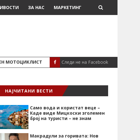
ИВОСТИ
ЗА НАС
МАРКЕТИНГ
Следи не на Facebook
ШЕН МОТОЦИКЛИСТ
СЕВЕРИНА ВО НИК
СЦЕНА
НАЈЧИТАНИ ВЕСТИ
Само вода и користат веце –
Каде виде Мицкоски зголемен
број на туристи – не знам
Макрадули за горивата: Нов