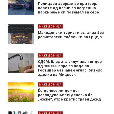
Полицаец заврши во притвор,
парите од казни за погрешно
паркирање си ги земал за себе
МАКЕДОНИЈА
Македонски туристи останаа без
регистарски таблички во Грција
МАКЕДОНИЈА
СДСМ: Владата склучила тендер
од 100.000 евра за вода во
Гостивар без јавен оглас, бизнис
зделка на Мицкоск
МАКЕДОНИЈА
Ќе донесе ли дождот
разладување? И денеска ќе
„жеже“, утре краткотраен дожд
МАКЕДОНИЈА