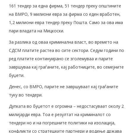
161 тендер за една фирма, 51 тендер преку општините
на ВМРО, 9 милиони евра за фирма со еден вработен,
1,2 милиони евра тендер преку Пошта. Само за ова има
пари владата на Мицкоски.
За разлика од оваа криминална власт, во времето на
СДСМ платите растеа во сите сектори. Седум години по
ред платите континуирано се зголемуваа и парите
завршуваа кај граѓаните, кај работниците, во семејните
буџети.
Денес, со ВМРО, парите не завршуваат кај граѓаните
туку во тендери.
Дупката во буџетот е огромна – недостасуваат околу 2
милијарди евра. Тоа е резултат на криминалот со
тендери но и на погрешните политики на изолација,
конфликти со стратешките партнери и водење држава