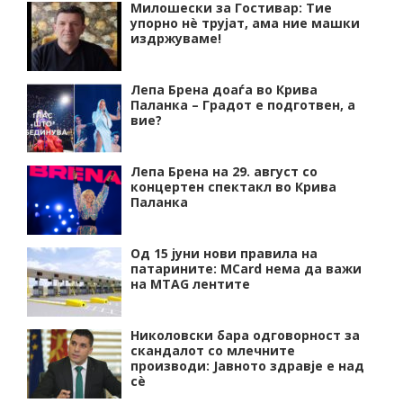
Милошески за Гостивар: Тие
упорно нѐ трујат, ама ние машки
издржуваме!
Лепа Брена доаѓа во Крива
Паланка – Градот е подготвен, а
вие?
Лепа Брена на 29. август со
концертен спектакл во Крива
Паланка
Од 15 јуни нови правила на
патарините: MCard нема да важи
на MTAG лентите
Николовски бара одговорност за
скандалот со млечните
производи: Јавното здравје е над
сѐ