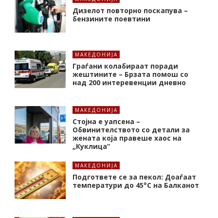
Дизелот повторно поскапува –
бензините поевтини
МАКЕДОНИЈА
Граѓани колабираат поради
жештините – Брзата помош со
над 200 интеревенции дневно
МАКЕДОНИЈА
Стојна е уапсена –
Обвинителството со детали за
жената која правеше хаос на
„Куклица“
МАКЕДОНИЈА
Подгответе се за пекол: Доаѓаат
температури до 45°C на Балканот