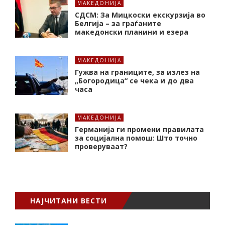
МАКЕДОНИЈА
СДСМ: За Мицкоски екскурзија во
Белгија – за граѓаните
македонски планини и езера
МАКЕДОНИЈА
Гужва на границите, за излез на
„Богородица“ се чека и до два
часа
МАКЕДОНИЈА
Германија ги промени правилата
за социјална помош: Што точно
проверуваат?
НАЈЧИТАНИ ВЕСТИ