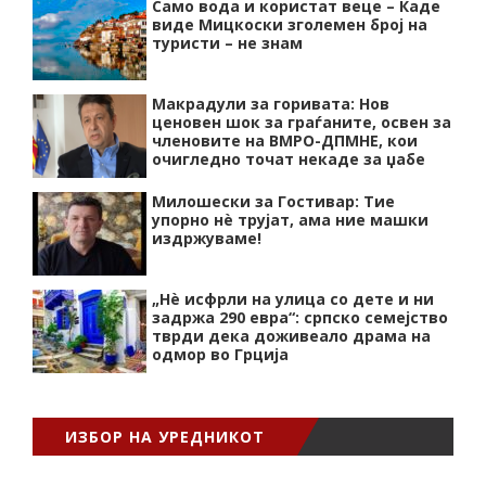
Само вода и користат веце – Каде
виде Мицкоски зголемен број на
туристи – не знам
Макрадули за горивата: Нов
ценовен шок за граѓаните, освен за
членовите на ВМРО-ДПМНЕ, кои
очигледно точат некаде за џабе
Милошески за Гостивар: Тие
упорно нѐ трујат, ама ние машки
издржуваме!
„Нѐ исфрли на улица со дете и ни
задржа 290 евра“: српско семејство
тврди дека доживеало драма на
одмор во Грција
ИЗБОР НА УРЕДНИКОТ