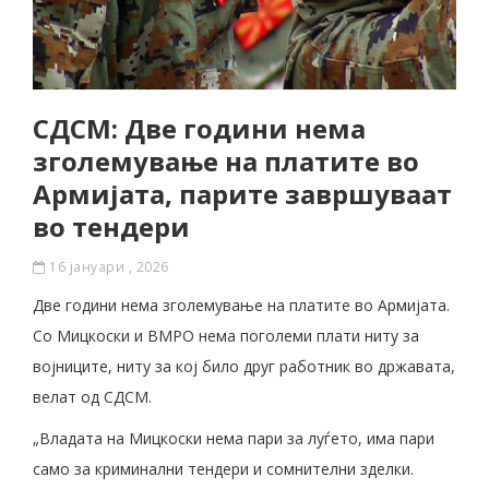
СДСМ: Две години нема
зголемување на платите во
Армијата, парите завршуваат
во тендери
16 јануари , 2026
Две години нема зголемување на платите во Армијата.
Со Мицкоски и ВМРО нема поголеми плати ниту за
војниците, ниту за кој било друг работник во државата,
велат од СДСМ.
„Владата на Мицкоски нема пари за луѓето, има пари
сaмо за криминални тендери и сомнителни зделки.