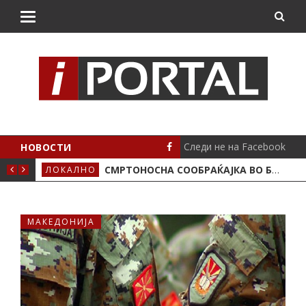
Следи не на Facebook
НОВОСТИ
ИМА ПОЛОЖЕНО
СМРТОНОСНА СООБРАЌАЈКА ВО БУТЕЛ, ЖИВОТОТ ГО ЗАГУБИ 19-ГОДИШЕН МОТОЦИКЛИСТ
ЛОКАЛНО
СЦЕ
МАКЕДОНИЈА