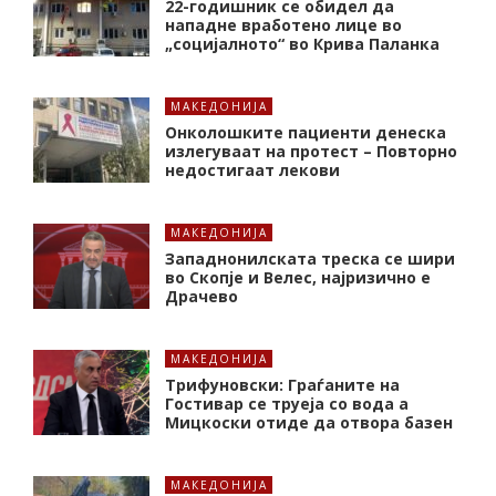
22-годишник се обидел да
нападне вработено лице во
„социјалното“ во Крива Паланка
МАКЕДОНИЈА
Онколошките пациенти денеска
излегуваат на протест – Повторно
недостигаат лекови
МАКЕДОНИЈА
Западнонилската треска се шири
во Скопје и Велес, најризично е
Драчево
МАКЕДОНИЈА
Трифуновски: Граѓаните на
Гостивар се труеја со вода а
Мицкоски отиде да отвора базен
МАКЕДОНИЈА