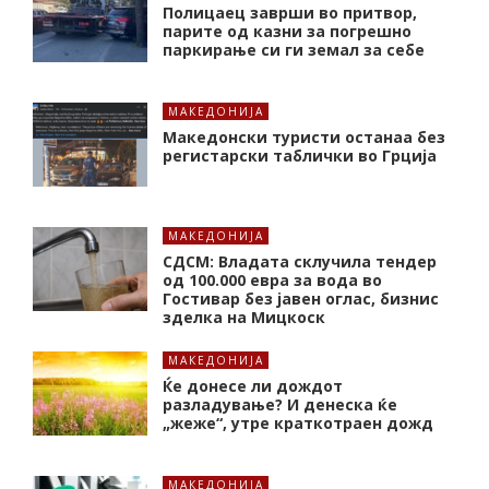
Полицаец заврши во притвор,
парите од казни за погрешно
паркирање си ги земал за себе
МАКЕДОНИЈА
Македонски туристи останаа без
регистарски таблички во Грција
МАКЕДОНИЈА
СДСМ: Владата склучила тендер
од 100.000 евра за вода во
Гостивар без јавен оглас, бизнис
зделка на Мицкоск
МАКЕДОНИЈА
Ќе донесе ли дождот
разладување? И денеска ќе
„жеже“, утре краткотраен дожд
МАКЕДОНИЈА