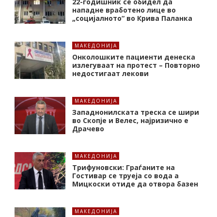
22-годишник се обидел да
нападне вработено лице во
„социјалното“ во Крива Паланка
МАКЕДОНИЈА
Онколошките пациенти денеска
излегуваат на протест – Повторно
недостигаат лекови
МАКЕДОНИЈА
Западнонилската треска се шири
во Скопје и Велес, најризично е
Драчево
МАКЕДОНИЈА
Трифуновски: Граѓаните на
Гостивар се труеја со вода а
Мицкоски отиде да отвора базен
МАКЕДОНИЈА