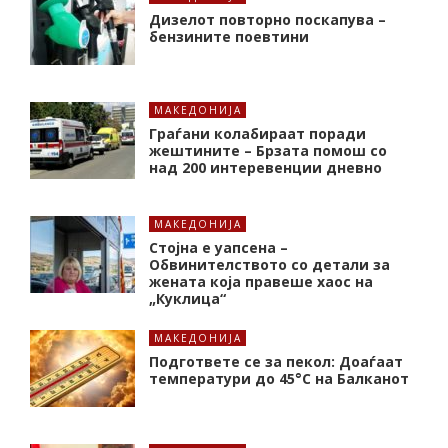
Дизелот повторно поскапува –
бензините поевтини
МАКЕДОНИЈА
Граѓани колабираат поради
жештините – Брзата помош со
над 200 интеревенции дневно
МАКЕДОНИЈА
Стојна е уапсена –
Обвинителството со детали за
жената која правеше хаос на
„Куклица“
МАКЕДОНИЈА
Подгответе се за пекол: Доаѓаат
температури до 45°C на Балканот