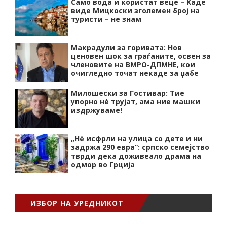
Само вода и користат веце – Каде
виде Мицкоски зголемен број на
туристи – не знам
Макрадули за горивата: Нов
ценовен шок за граѓаните, освен за
членовите на ВМРО-ДПМНЕ, кои
очигледно точат некаде за џабе
Милошески за Гостивар: Тие
упорно нѐ трујат, ама ние машки
издржуваме!
„Нѐ исфрли на улица со дете и ни
задржа 290 евра“: српско семејство
тврди дека доживеало драма на
одмор во Грција
ИЗБОР НА УРЕДНИКОТ