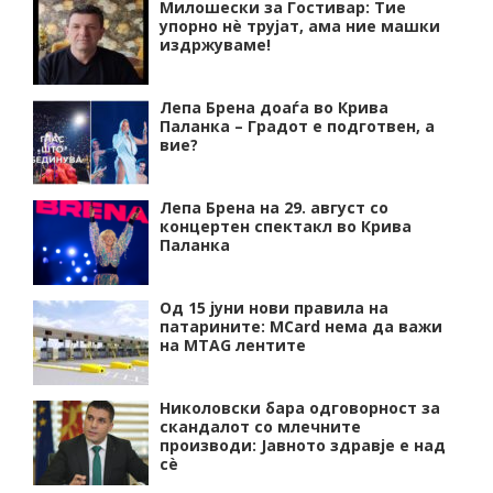
Милошески за Гостивар: Тие
упорно нѐ трујат, ама ние машки
издржуваме!
Лепа Брена доаѓа во Крива
Паланка – Градот е подготвен, а
вие?
Лепа Брена на 29. август со
концертен спектакл во Крива
Паланка
Од 15 јуни нови правила на
патарините: MCard нема да важи
на MTAG лентите
Николовски бара одговорност за
скандалот со млечните
производи: Јавното здравје е над
сѐ