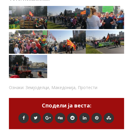
Ознаки:
Земјоделци
,
Македонија
,
Протести
Сподели ја веста: