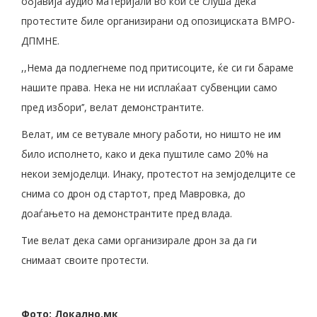
објавија аудио материјали во кои се слуша дека
протестите биле организирани од опозициската ВМРО-
ДПМНЕ.
,,Нема да подлегнеме под притисоците, ќе си ги бараме
нашите права. Нека не ни исплаќаат субвенции само
пред избори’’, велат демонстрантите.
Велат, им се ветувале многу работи, но ништо не им
било исполнето, како и дека пуштиле само 20% на
некои земјоделци. Инаку, протестот на земјоделците се
снима со дрон од стартот, пред Мавровка, до
доаѓањето на демонстрантите пред влада.
Тие велат дека сами организирале дрон за да ги
снимаат своите протести.
Фото: Локално.мк