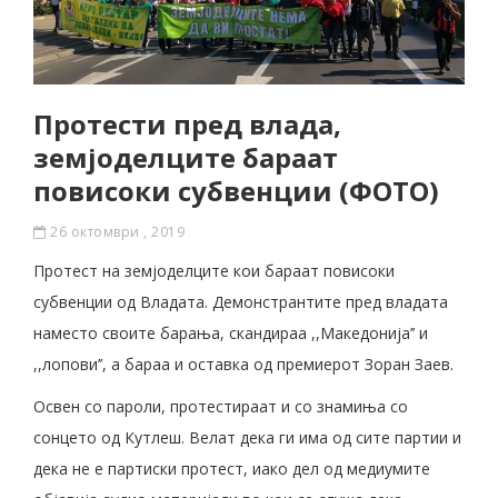
Протести пред влада,
земјоделците бараат
повисоки субвенции (ФОТО)
26 октомври , 2019
Протест на земјоделците кои бараат повисоки
субвенции од Владата. Демонстрантите пред владата
наместо своите барања, скандираа ,,Македонија’’ и
,,лопови’’, а бараа и оставка од премиерот Зоран Заев.
Освен со пароли, протестираат и со знамиња со
сонцето од Кутлеш. Велат дека ги има од сите партии и
дека не е партиски протест, иако дел од медиумите