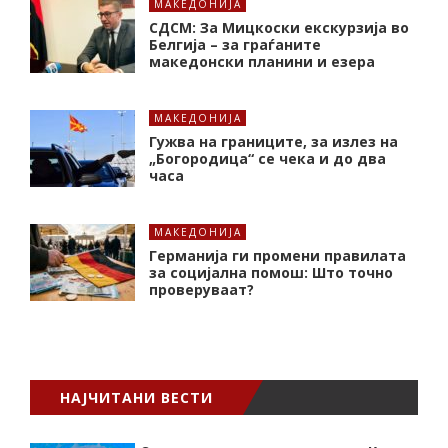
МАКЕДОНИЈА
СДСМ: За Мицкоски екскурзија во
Белгија – за граѓаните
македонски планини и езера
МАКЕДОНИЈА
Гужва на границите, за излез на
„Богородица“ се чека и до два
часа
МАКЕДОНИЈА
Германија ги промени правилата
за социјална помош: Што точно
проверуваат?
НАЈЧИТАНИ ВЕСТИ