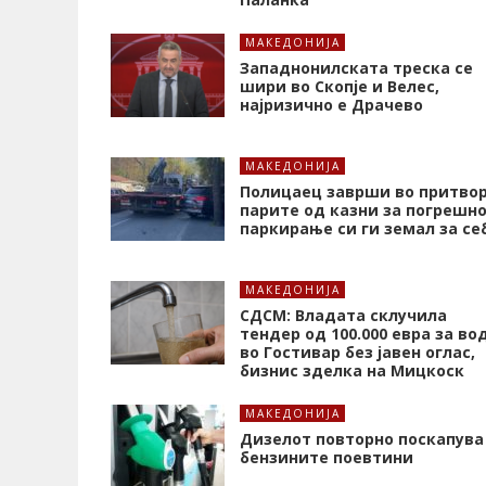
МАКЕДОНИЈА
Западнонилската треска се
шири во Скопје и Велес,
најризично е Драчево
МАКЕДОНИЈА
Полицаец заврши во притвор
парите од казни за погрешн
паркирање си ги земал за се
МАКЕДОНИЈА
СДСМ: Владата склучила
тендер од 100.000 евра за во
во Гостивар без јавен оглас,
бизнис зделка на Мицкоск
МАКЕДОНИЈА
Дизелот повторно поскапува
бензините поевтини