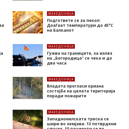
МАКЕДОНИЈА
Подгответе се за пекол:
за
Доаѓаат температури до 45°C
на Балканот
МАКЕДОНИЈА
ја
Гужва на границите, за излез
на „Богородица“ се чека и до
два часа
МАКЕДОНИЈА
Владата прогласи кризна
состојба на целата територија
поради пожарите
МАКЕДОНИЈА
Западнонилската треска се
шири во земјава: 13 потврдени
случаи, 10 пациенти се во