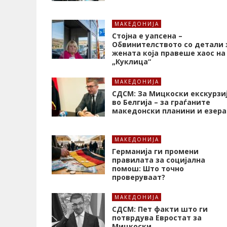
МАКЕДОНИЈА
Стојна е уапсена –
Обвинителството со детали 
жената која правеше хаос на
„Куклица“
МАКЕДОНИЈА
СДСМ: За Мицкоски екскурзи
во Белгија – за граѓаните
македонски планини и езера
МАКЕДОНИЈА
Германија ги промени
правилата за социјална
помош: Што точно
проверуваат?
МАКЕДОНИЈА
СДСМ: Пет факти што ги
потврдува Евростат за
Мицкоски