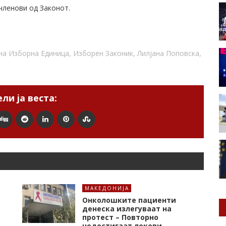
 членови од Законот.
на Изборна Единица
,
Изборен Законик
,
Лилјана Поповска
,
ли ја веста:
МАКЕДОНИЈА
Онколошките пациенти
денеска излегуваат на
протест – Повторно
недостигаат лекови