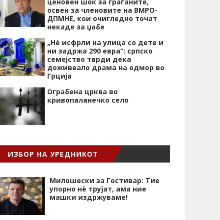
ценовен шок за граѓаните,
освен за членовите на ВМРО-
ДПМНЕ, кои очигледно точат
некаде за џабе
„Нѐ исфрли на улица со дете и
ни задржа 290 евра“: српско
семејство тврди дека
доживеало драма на одмор во
Грција
Ограбена црква во
кривопаланечко село
ИЗБОР НА УРЕДНИКОТ
Милошески за Гостивар: Тие
упорно нѐ трујат, ама ние
машки издржуваме!