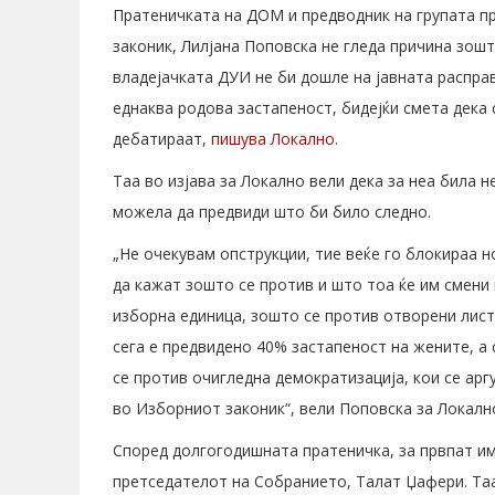
Пратеничката на ДОМ и предводник на групата п
законик, Лилјана Поповска не гледа причина зо
владејачката ДУИ не би дошле на јавната расправ
еднаква родова застапеност, бидејќи смета дека 
дебатираат,
пишува Локално
.
Таа во изјава за Локално вели дека за неа била н
можела да предвиди што би било следно.
„Не очекувам опструкции, тие веќе го блокираа 
да кажат зошто се против и што тоа ќе им смени
изборна единица, зошто се против отворени лист
сега е предвидено 40% застапеност на жените, а
се против очигледна демократизација, кои се ар
во Изборниот законик“, вели Поповска за Локалн
Според долгогодишната пратеничка, за првпат им
претседателот на Собранието, Талат Џафери. Та