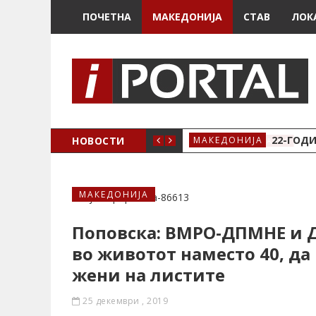
ПОЧЕТНА
МАКЕДОНИЈА
СТАВ
ЛОК
А ЗА ЖЕНСКО ЗДРАВЈЕ ВО КРИВА ПАЛАНКА
НОВОСТИ
22-ГОДИ
МАКЕДОНИЈА
МАКЕДОНИЈА
Поповска: ВМРО-ДПМНЕ и Д
во животот наместо 40, да 
жени на листите
25 декември , 2019