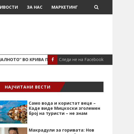
ИВОСТИ
ЗА НАС
МАРКЕТИНГ
Следи не на Facebook
ЈАЛНОТО“ ВО КРИВА ПАЛАНКА
ПОЖАР ВО СТАН
ЛОКАЛНО
НАЈЧИТАНИ ВЕСТИ
Само вода и користат веце –
Каде виде Мицкоски зголемен
број на туристи – не знам
Макрадули за горивата: Нов