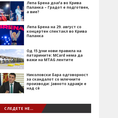
Лепа Брена доаѓа во Крива
Паланка – Градот е подготвен,
а вие?
Лепа Брена на 29. август со
концертен спектакл во Крива
Паланка
Од 15 јуни нови правила на
патарините: MCard нема да
важи на MTAG лентите
Николовски бара одговорност
за скандалот со млечните
производи: Јавното здравје е
над сѐ
СЛЕДЕТЕ НЕ…