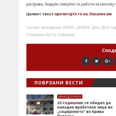
расправа, бидејќи севкупно се работи за неколку
Целиот текст
прочитајте го на Локално.мк
Ознаки:
Амандмани
,
ВМРО- ДПМНЕ
,
Дом
,
ДУИ
,
Ед
Отворени Листи
,
Собрание
Споде
ПОВРЗАНИ ВЕСТИ
МАКЕДОНИЈА
22-годишник се обидел да
нападне вработено лице во
„социјалното“ во Крива
Паланка