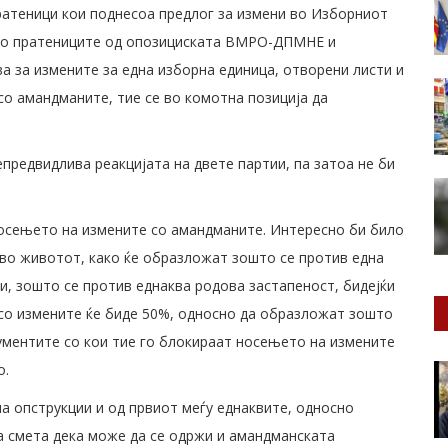
ратеници кои поднесоа предлог за измени во Изборниот
што пратениците од опозициската ВМРО-ДПМНЕ и
а за измените за една изборна единица, отворени листи и
со амандманите, тие се во комотна позиција да
епредвидлива реакцијата на двете партии, па затоа не би
носењето на измените со амандманите. Интересно би било
 во животот, како ќе образложат зошто се против една
и, зошто се против еднаква родова застапеност, бидејќи
 со измените ќе биде 50%, односно да образложат зошто
гументите со кои тие го блокираат носењето на измените
о.
а опструкции и од првиот меѓу еднаквите, односно
а смета дека може да се одржи и амандманската