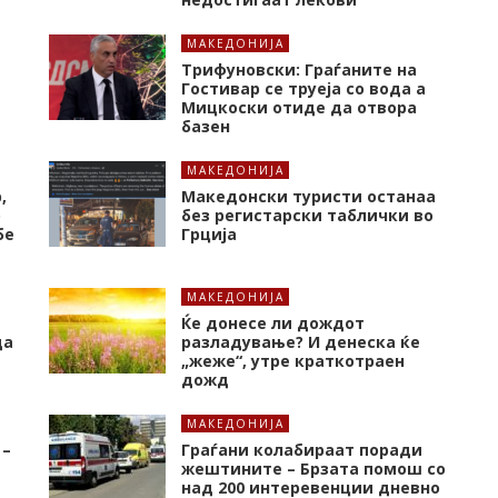
МАКЕДОНИЈА
Трифуновски: Граѓаните на
Гостивар се труеја со вода а
Мицкоски отиде да отвора
базен
МАКЕДОНИЈА
,
Македонски туристи останаа
о
без регистарски таблички во
бе
Грција
МАКЕДОНИЈА
Ќе донесе ли дождот
да
разладување? И денеска ќе
„жеже“, утре краткотраен
дожд
МАКЕДОНИЈА
 –
Граѓани колабираат поради
жештините – Брзата помош со
над 200 интеревенции дневно