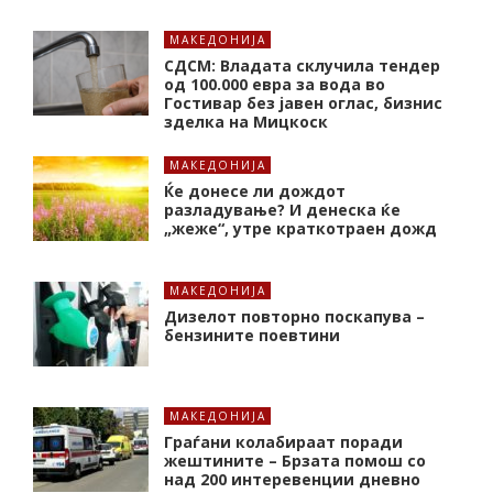
МАКЕДОНИЈА
СДСМ: Владата склучила тендер
од 100.000 евра за вода во
Гостивар без јавен оглас, бизнис
зделка на Мицкоск
МАКЕДОНИЈА
Ќе донесе ли дождот
разладување? И денеска ќе
„жеже“, утре краткотраен дожд
МАКЕДОНИЈА
Дизелот повторно поскапува –
бензините поевтини
МАКЕДОНИЈА
Граѓани колабираат поради
жештините – Брзата помош со
над 200 интеревенции дневно