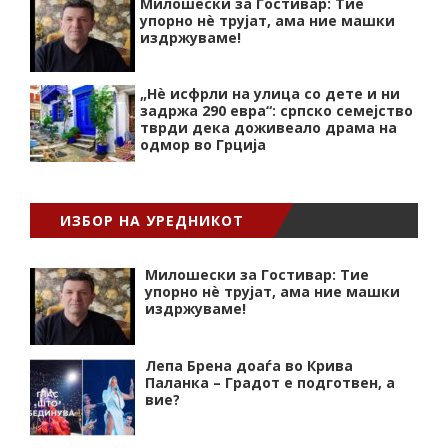
Милошески за Гостивар: Тие
упорно нѐ трујат, ама ние машки
издржуваме!
„Нѐ исфрли на улица со дете и ни
задржа 290 евра“: српско семејство
тврди дека доживеало драма на
одмор во Грција
ИЗБОР НА УРЕДНИКОТ
Милошески за Гостивар: Тие
упорно нѐ трујат, ама ние машки
издржуваме!
Лепа Брена доаѓа во Крива
Паланка – Градот е подготвен, а
вие?