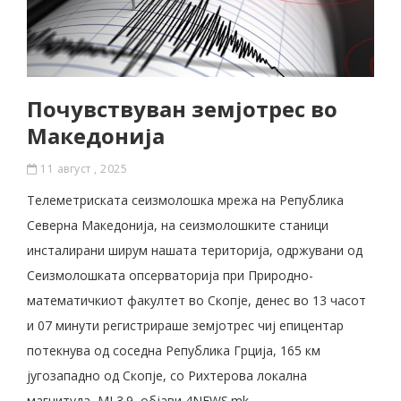
Почувствуван земјотрес во
Македонија
11 август , 2025
Телеметриската сеизмолошка мрежа на Република
Северна Македонија, на сеизмолошките станици
инсталирани ширум нашата територија, одржувани од
Сеизмолошката опсерваторија при Природно-
математичкиот факултет во Скопје, денес во 13 часот
и 07 минути регистрираше земјотрес чиј епицентар
потекнува од соседна Република Грција, 165 км
југозападно од Скопје, со Рихтерова локална
магнитуда, ML3.9, објави 4NEWS.mk