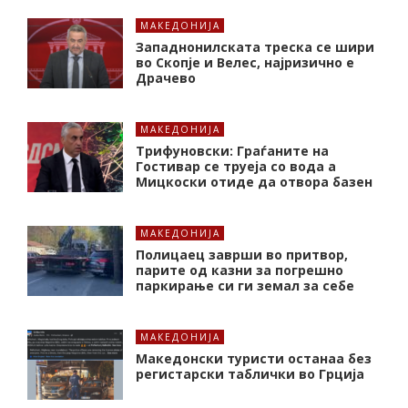
МАКЕДОНИЈА
Западнонилската треска се шири
во Скопје и Велес, најризично е
Драчево
МАКЕДОНИЈА
Трифуновски: Граѓаните на
Гостивар се труеја со вода а
Мицкоски отиде да отвора базен
МАКЕДОНИЈА
Полицаец заврши во притвор,
парите од казни за погрешно
паркирање си ги земал за себе
МАКЕДОНИЈА
Македонски туристи останаа без
регистарски таблички во Грција