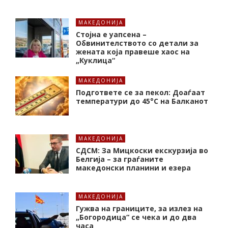
МАКЕДОНИЈА
Стојна е уапсена –
Обвинителството со детали за
жената која правеше хаос на
„Куклица“
МАКЕДОНИЈА
Подгответе се за пекол: Доаѓаат
температури до 45°C на Балканот
МАКЕДОНИЈА
СДСМ: За Мицкоски екскурзија во
Белгија – за граѓаните
македонски планини и езера
МАКЕДОНИЈА
Гужва на границите, за излез на
„Богородица“ се чека и до два
часа