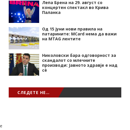
Лепа Брена на 29. август со
концертен спектакл во Крива
Паланка
Од 15 јуни нови правила на
патарините: MCard нема да важи
на MTAG лентите
Николовски бара одговорност за
скандалот со млечните
производи: Јавното здравје е над
сѐ
СЛЕДЕТЕ НЕ…
e