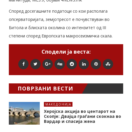
Според досегашните податоци со кои располага
опсерваторијата, земјотресот е почувствуван во
Битола и блиската околина со интензитет од III
степени според Европската макросеизмичка скала.
Сподели ја веста:
ПОВРЗАНИ ВЕСТИ
МАКЕДОНИЈА
Херојска акција во центарот на
Скопје: Двајца граѓани скокнаа во
Вардар и спасија жена