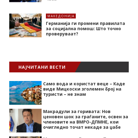
МАКЕДОНИЈА
Германија ги промени правилата
за социјална помош: Што точно
проверуваат?
НАЈЧИТАНИ ВЕСТИ
Само вода и користат веце – Каде
виде Мицкоски зголемен број на
туристи – не знам
Макрадули за горивата: Нов
ценовен шок за граѓаните, освен за
членовите на ВМРО-ДПМНЕ, кои
очигледно точат некаде за џабе