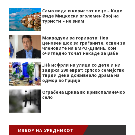
Само вода и користат веце – Каде
виде Мицкоски зголемен број на
туристи – не знам
Макрадули за горивата: Нов
ценовен шок за граѓаните, освен за
членовите на ВМРО-ДПМНЕ, кои
очигледно точат некаде за џабе
„Нѐ исфрли на улица со дете и ни
задржа 290 евра“: српско семејство
тврди дека доживеало драма на
одмор во Грција
Ограбена црква во кривопаланечко
село
ИЗБОР НА УРЕДНИКОТ