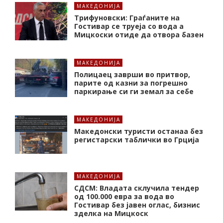
МАКЕДОНИЈА
Трифуновски: Граѓаните на
Гостивар се труеја со вода а
Мицкоски отиде да отвора базен
МАКЕДОНИЈА
Полицаец заврши во притвор,
парите од казни за погрешно
паркирање си ги земал за себе
МАКЕДОНИЈА
Македонски туристи останаа без
регистарски таблички во Грција
МАКЕДОНИЈА
СДСМ: Владата склучила тендер
од 100.000 евра за вода во
Гостивар без јавен оглас, бизнис
зделка на Мицкоск