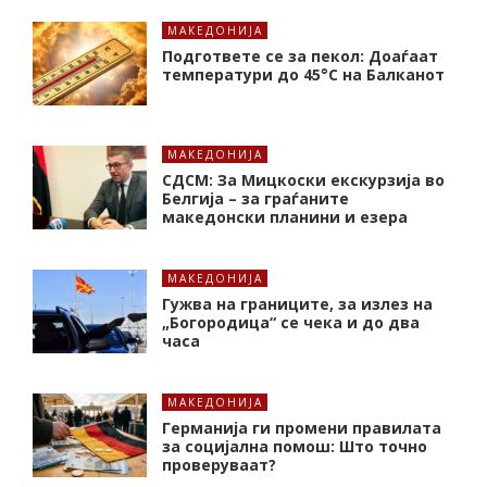
МАКЕДОНИЈА
Подгответе се за пекол: Доаѓаат
температури до 45°C на Балканот
МАКЕДОНИЈА
СДСМ: За Мицкоски екскурзија во
Белгија – за граѓаните
македонски планини и езера
МАКЕДОНИЈА
Гужва на границите, за излез на
„Богородица“ се чека и до два
часа
МАКЕДОНИЈА
Германија ги промени правилата
за социјална помош: Што точно
проверуваат?