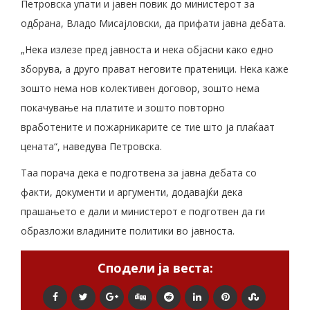
Петровска упати и јавен повик до министерот за
одбрана, Владо Мисајловски, да прифати јавна дебата.
„Нека излезе пред јавноста и нека објасни како едно
зборува, а друго прават неговите пратеници. Нека каже
зошто нема нов колективен договор, зошто нема
покачување на платите и зошто повторно
вработените и пожарникарите се тие што ја плаќаат
цената“, наведува Петровска.
Таа порача дека е подготвена за јавна дебата со
факти, документи и аргументи, додавајќи дека
прашањето е дали и министерот е подготвен да ги
образложи владините политики во јавноста.
Сподели ја веста: