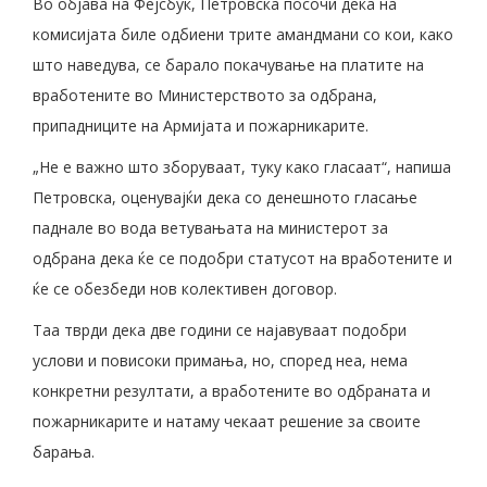
Во објава на Фејсбук, Петровска посочи дека на
комисијата биле одбиени трите амандмани со кои, како
што наведува, се барало покачување на платите на
вработените во Министерството за одбрана,
припадниците на Армијата и пожарникарите.
„Не е важно што зборуваат, туку како гласаат“, напиша
Петровска, оценувајќи дека со денешното гласање
паднале во вода ветувањата на министерот за
одбрана дека ќе се подобри статусот на вработените и
ќе се обезбеди нов колективен договор.
Таа тврди дека две години се најавуваат подобри
услови и повисоки примања, но, според неа, нема
конкретни резултати, а вработените во одбраната и
пожарникарите и натаму чекаат решение за своите
барања.