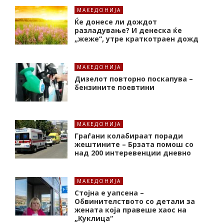
МАКЕДОНИЈА
Ќе донесе ли дождот
разладување? И денеска ќе
„жеже“, утре краткотраен дожд
МАКЕДОНИЈА
Дизелот повторно поскапува –
бензините поевтини
МАКЕДОНИЈА
Граѓани колабираат поради
жештините – Брзата помош со
над 200 интеревенции дневно
МАКЕДОНИЈА
Стојна е уапсена –
Обвинителството со детали за
жената која правеше хаос на
„Куклица“