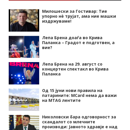
Милошески за Гостивар: Тие
упорно нѐ трујат, ама ние машки
издржуваме!
Лепа Брена доаѓа во Крива
Паланка – Градот е подготвен, а
вие?
Лепа Брена на 29. август со
концертен спектакл во Крива
Паланка
Од 15 јуни нови правила на
патарините: MCard нема да важи
на MTAG лентите
Николовски бара одговорност за
скандалот со млечните
производи: Јавното здравје е над