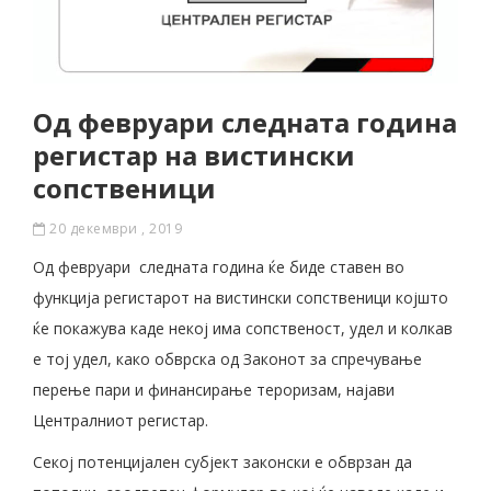
Од февруари следната година
регистар на вистински
сопственици
20 декември , 2019
Од февруари следната година ќе биде ставен во
функција регистарот на вистински сопственици којшто
ќе покажува каде некој има сопственост, удел и колкав
е тој удел, како обврска од Законот за спречување
перење пари и финансирање тероризам, најави
Централниот регистар.
Секој потенцијален субјект законски е обврзан да