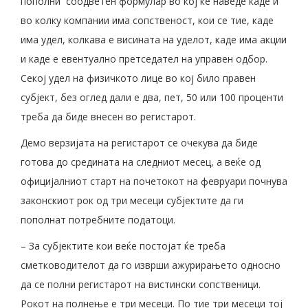
пополни соодветен формулар во кој ќе наведе каде и
во колку компании има сопственост, кои се тие, каде
има удел, колкава е висината на уделот, каде има акции
и каде е евентуално претседател на управен одбор.
Секој удел на физичкото лице во кој било правен
субјект, без оглед дали е два, пет, 50 или 100 проценти
треба да биде внесен во регистарот.
Демо верзијата на регистарот се очекува да биде
готова до средината на следниот месец, а веќе од
официјалниот старт на почетокот на февруари почнува
законскиот рок од три месеци субјектите да ги
пополнат потребните податоци.
– За субјектите кои веќе постојат ќе треба
сметководителот да го изврши ажурирањето односно
да се полни регистарот на вистински сопственици.
Рокот на полнење е три месеци. По тие три месеци тој