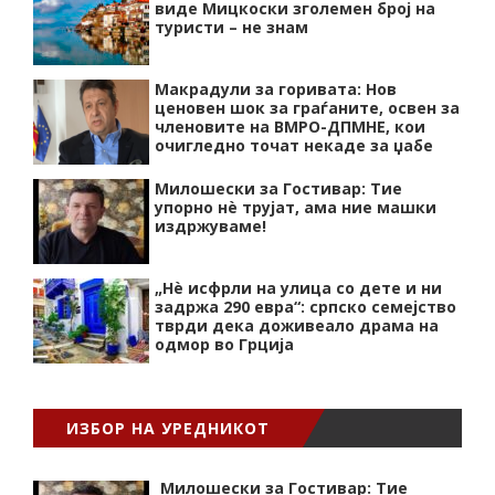
виде Мицкоски зголемен број на
туристи – не знам
Макрадули за горивата: Нов
ценовен шок за граѓаните, освен за
членовите на ВМРО-ДПМНЕ, кои
очигледно точат некаде за џабе
Милошески за Гостивар: Тие
упорно нѐ трујат, ама ние машки
издржуваме!
„Нѐ исфрли на улица со дете и ни
задржа 290 евра“: српско семејство
тврди дека доживеало драма на
одмор во Грција
ИЗБОР НА УРЕДНИКОТ
Милошески за Гостивар: Тие