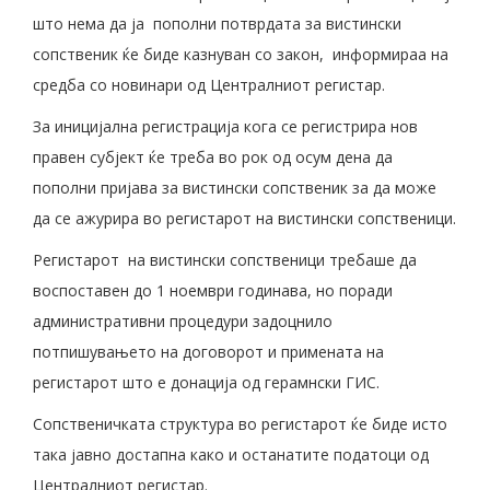
што нема да ја пополни потврдата за вистински
сопственик ќе биде казнуван со закон, информираа на
средба со новинари од Централниот регистар.
За иницијална регистрација кога се регистрира нов
правен субјект ќе треба во рок од осум дена да
пополни пријава за вистински сопственик за да може
да се ажурира во регистарот на вистински сопственици.
Регистарот на вистински сопственици требаше да
воспоставен до 1 ноември годинава, но поради
административни процедури задоцнило
потпишувањето на договорот и примената на
регистарот што е донација од герамнски ГИС.
Сопственичката структура во регистарот ќе биде исто
така јавно достапна како и останатите податоци од
Централниот регистар.