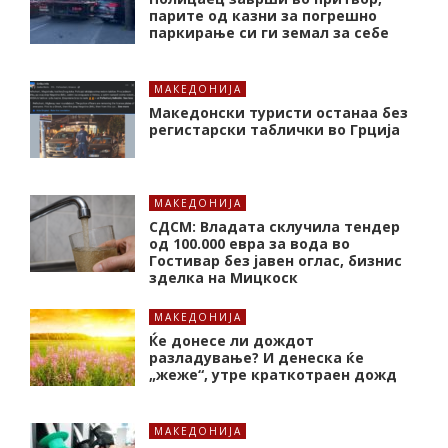
парите од казни за погрешно
паркирање си ги земал за себе
МАКЕДОНИЈА
Македонски туристи останаа без
регистарски таблички во Грција
МАКЕДОНИЈА
СДСМ: Владата склучила тендер
од 100.000 евра за вода во
Гостивар без јавен оглас, бизнис
зделка на Мицкоск
МАКЕДОНИЈА
Ќе донесе ли дождот
разладување? И денеска ќе
„жеже“, утре краткотраен дожд
МАКЕДОНИЈА