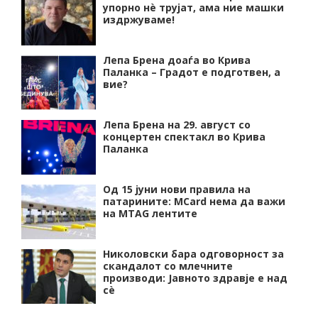
упорно нѐ трујат, ама ние машки
издржуваме!
Лепа Брена доаѓа во Крива
Паланка – Градот е подготвен, а
вие?
Лепа Брена на 29. август со
концертен спектакл во Крива
Паланка
Од 15 јуни нови правила на
патарините: MCard нема да важи
на MTAG лентите
Николовски бара одговорност за
скандалот со млечните
производи: Јавното здравје е над
сѐ