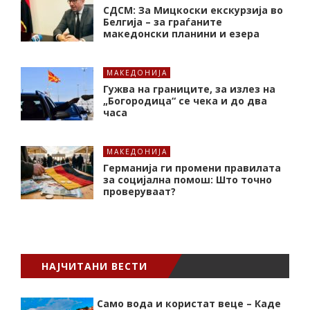
СДСМ: За Мицкоски екскурзија во
Белгија – за граѓаните
македонски планини и езера
МАКЕДОНИЈА
Гужва на границите, за излез на
„Богородица“ се чека и до два
часа
МАКЕДОНИЈА
Германија ги промени правилата
за социјална помош: Што точно
проверуваат?
НАЈЧИТАНИ ВЕСТИ
Само вода и користат веце – Каде