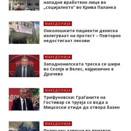
нападне вработено лице во
„социјалното“ во Крива Паланка
МАКЕДОНИЈА
Онколошките пациенти денеска
излегуваат на протест – Повторно
недостигаат лекови
МАКЕДОНИЈА
Западнонилската треска се шири
во Скопје и Велес, најризично е
Драчево
МАКЕДОНИЈА
Трифуновски: Граѓаните на
Гостивар се труеја со вода а
Мицкоски отиде да отвора базен
МАКЕДОНИЈА
Полицаец заврши во притвор,