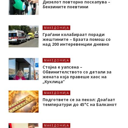
Дизелот повторно поскапува –
бензините поевтини
МАКЕДОНИЈА
Граѓани колабираат поради
жештините – Брзата помош со
над 200 интеревенции дневно
МАКЕДОНИЈА
Стојна е уапсена –
Обвинителството со детали за
жената која правеше хаос на
„Куклица“
МАКЕДОНИЈА
Подгответе се за пекол: Доаѓаат
температури до 45°C на Балканот
МАКЕДОНИЈА