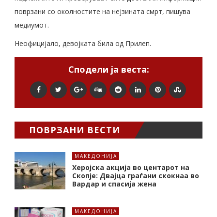
поврзани со околностите на нејзината смрт, пишува
медиумот.
Неофицијало, девојката била од Прилеп.
Сподели ја веста:
ПОВРЗАНИ ВЕСТИ
МАКЕДОНИЈА
Херојска акција во центарот на
Скопје: Двајца граѓани скокнаа во
Вардар и спасија жена
МАКЕДОНИЈА