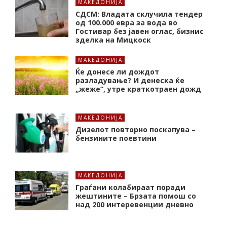
МАКЕДОНИЈА
СДСМ: Владата склучила тендер
од 100.000 евра за вода во
Гостивар без јавен оглас, бизнис
зделка на Мицкоск
МАКЕДОНИЈА
Ќе донесе ли дождот
разладување? И денеска ќе
„жеже“, утре краткотраен дожд
МАКЕДОНИЈА
Дизелот повторно поскапува –
бензините поевтини
МАКЕДОНИЈА
Граѓани колабираат поради
жештините – Брзата помош со
над 200 интеревенции дневно