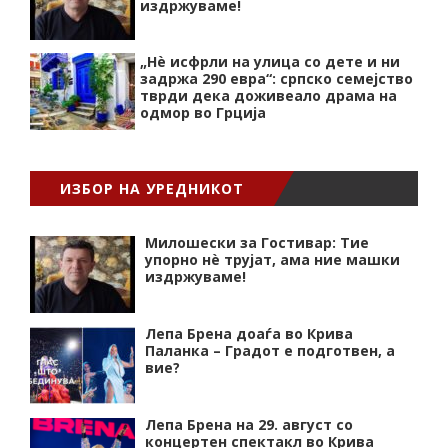
издржуваме!
„Нѐ исфрли на улица со дете и ни
задржа 290 евра“: српско семејство
тврди дека доживеало драма на
одмор во Грција
ИЗБОР НА УРЕДНИКОТ
Милошески за Гостивар: Тие
упорно нѐ трујат, ама ние машки
издржуваме!
Лепа Брена доаѓа во Крива
Паланка – Градот е подготвен, а
вие?
Лепа Брена на 29. август со
концертен спектакл во Крива