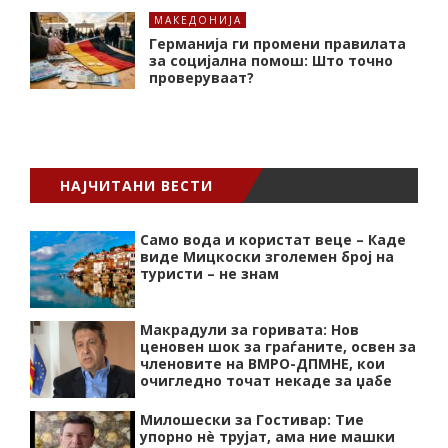
МАКЕДОНИЈА
Германија ги промени правилата
за социјална помош: Што точно
проверуваат?
НАЈЧИТАНИ ВЕСТИ
Само вода и користат веце – Каде
виде Мицкоски зголемен број на
туристи – не знам
Макрадули за горивата: Нов
ценовен шок за граѓаните, освен за
членовите на ВМРО-ДПМНЕ, кои
очигледно точат некаде за џабе
Милошески за Гостивар: Тие
упорно нѐ трујат, ама ние машки