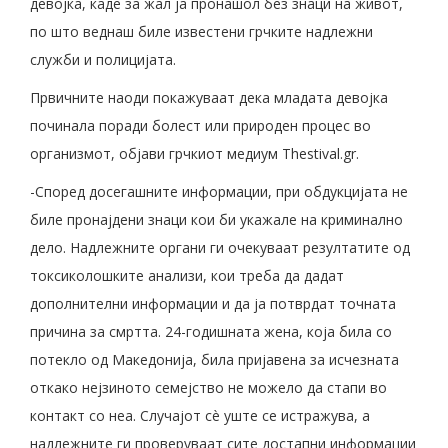
девојка, каде за жал ја пронашол без знаци на живот,
по што веднаш биле известени грчките надлежни
служби и полицијата.
Првичните наоди покажуваат дека младата девојка
починала поради болест или природен процес во
организмот, објави грчкиот медиум Thestival.gr.
-Според досегашните информации, при обдукцијата не
биле пронајдени знаци кои би укажале на криминално
дело. Надлежните органи ги очекуваат резултатите од
токсиколошките анализи, кои треба да дадат
дополнителни информации и да ја потврдат точната
причина за смртта. 24-годишната жена, која била со
потекло од Македонија, била пријавена за исчезната
откако нејзиното семејство не можело да стапи во
контакт со неа. Случајот сè уште се истражува, а
надлежните ги проверуваат сите достапни информации