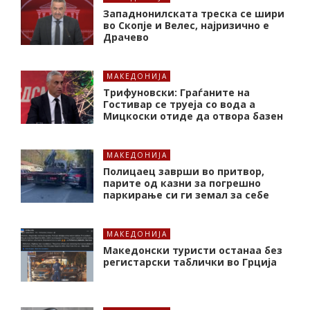
Западнонилската треска се шири
во Скопје и Велес, најризично е
Драчево
МАКЕДОНИЈА
Трифуновски: Граѓаните на
Гостивар се труеја со вода а
Мицкоски отиде да отвора базен
МАКЕДОНИЈА
Полицаец заврши во притвор,
парите од казни за погрешно
паркирање си ги земал за себе
МАКЕДОНИЈА
Македонски туристи останаа без
регистарски таблички во Грција