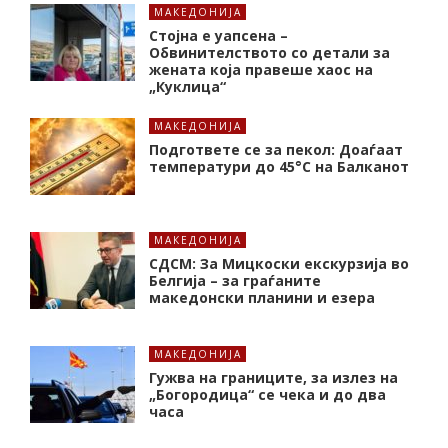
МАКЕДОНИЈА
Стојна е уапсена –
Обвинителството со детали за
жената која правеше хаос на
„Куклица“
МАКЕДОНИЈА
Подгответе се за пекол: Доаѓаат
температури до 45°C на Балканот
МАКЕДОНИЈА
СДСМ: За Мицкоски екскурзија во
Белгија – за граѓаните
македонски планини и езера
МАКЕДОНИЈА
Гужва на границите, за излез на
„Богородица“ се чека и до два
часа