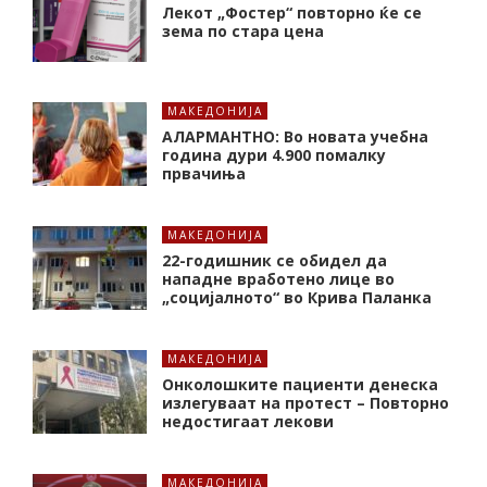
Лекот „Фостер“ повторно ќе се
зема по стара цена
МАКЕДОНИЈА
АЛАРМАНТНО: Во новата учебна
година дури 4.900 помалку
првачиња
МАКЕДОНИЈА
22-годишник се обидел да
нападне вработено лице во
„социјалното“ во Крива Паланка
МАКЕДОНИЈА
Онколошките пациенти денеска
излегуваат на протест – Повторно
недостигаат лекови
МАКЕДОНИЈА