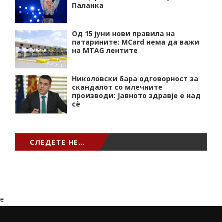
Паланка
Од 15 јуни нови правила на
патарините: MCard нема да важи
на MTAG лентите
Николовски бара одговорност за
скандалот со млечните
производи: Јавното здравје е над
сѐ
СЛЕДЕТЕ НЕ…
e