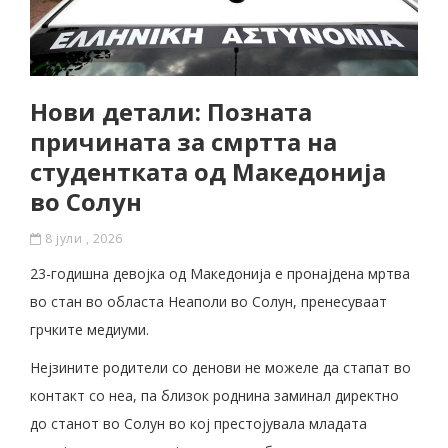
Нови детали: Позната
причината за смртта на
студентката од Македонија
во Солун
8 јули , 2026
23-годишна девојка од Македонија е пронајдена мртва
во стан во областа Неаполи во Солун, пренесуваат
грчките медиуми.
Нејзините родители со денови не можеле да стапат во
контакт со неа, па близок роднина заминал директно
до станот во Солун во кој престојувала младата