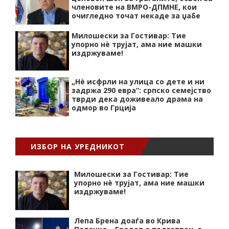
членовите на ВМРО-ДПМНЕ, кои
очигледно точат некаде за џабе
Милошески за Гостивар: Тие
упорно нѐ трујат, ама ние машки
издржуваме!
„Нѐ исфрли на улица со дете и ни
задржа 290 евра“: српско семејство
тврди дека доживеало драма на
одмор во Грција
ИЗБОР НА УРЕДНИКОТ
Милошески за Гостивар: Тие
упорно нѐ трујат, ама ние машки
издржуваме!
Лепа Брена доаѓа во Крива