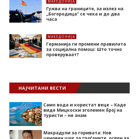
МАКЕДОНИЈА
Гужва на границите, за излез на
„Богородица“ се чека и до два
часа
МАКЕДОНИЈА
Германија ги промени правилата
за социјална помош: Што точно
проверуваат?
НАЈЧИТАНИ ВЕСТИ
Само вода и користат веце – Каде
виде Мицкоски зголемен број на
туристи – не знам
Макрадули за горивата: Нов
ценовен шок за граѓаните, освен за