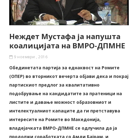
Неждет Мустафа ја напушта
коалицијата на ВМРО-ДПМНЕ
9 ноември , 2016
Обединетата партија за еднаквост на Ромите
(ОПЕР) во вторникот вечерта објави дека и покрај
партискиот предлог за квалитативно
подобрување на кандидатите за пратеници на
листите и давање можност образовниот и
интелектуалниот капаците да ги претставува
интересите на Ромите во Македонија,
владејачката ВМРО-ДПМНЕ се одлучила да ја
продолжи соработката со Амди Бајрам, и