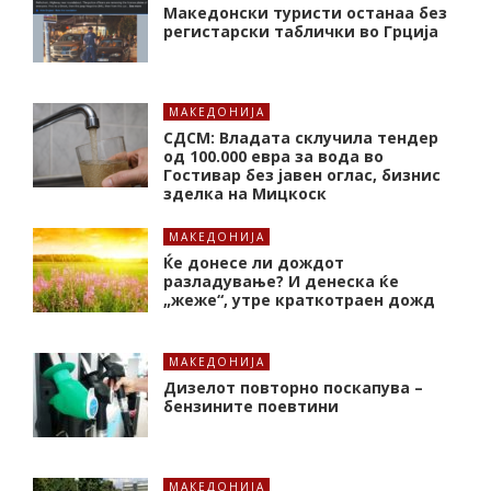
Македонски туристи останаа без
регистарски таблички во Грција
МАКЕДОНИЈА
СДСМ: Владата склучила тендер
од 100.000 евра за вода во
Гостивар без јавен оглас, бизнис
зделка на Мицкоск
МАКЕДОНИЈА
Ќе донесе ли дождот
разладување? И денеска ќе
„жеже“, утре краткотраен дожд
МАКЕДОНИЈА
Дизелот повторно поскапува –
бензините поевтини
МАКЕДОНИЈА