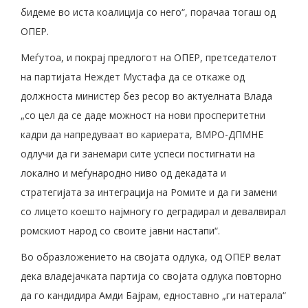
бидеме во иста коалиција со него“, порачаа тогаш од
ОПЕР.
Меѓутоа, и покрај предлогот на ОПЕР, претседателот
на партијата Неждет Мустафа да се откаже од
должноста министер без ресор во актуелната Влада
„со цел да се даде можност на нови просперитетни
кадри да напредуваат во кариерата, ВМРО-ДПМНЕ
одлучи да ги занемари сите успеси постигнати на
локално и меѓународно ниво од декадата и
стратегијата за интеграција на Ромите и да ги замени
со лицето коешто најмногу го деградирал и девалвирал
ромскиот народ со своите јавни настапи“.
Во образложението на својата одлука, од ОПЕР велат
дека владејачката партија со својата одлука повторно
да го кандидира Амди Бајрам, едноставно „ги натерала“