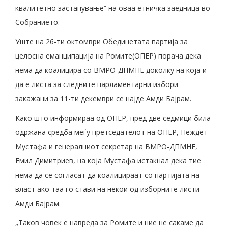
квалитетно застапување“ на оваа етничка заедница во
Собранието.
Уште на 26-ти октомври Обединетата партија за
целосна еманципација на Ромите(ОПЕР) порача дека
нема да коалицира со ВМРО-ДПМНЕ доколку на која и
да е листа за следните парламентарни избори
закажани за 11-ти декември се најде Амди Бајрам.
Како што информираа од ОПЕР, пред две седмици била
одржана средба меѓу претседателот на ОПЕР, Неждет
Мустафа и генералниот секретар на ВМРО-ДПМНЕ,
Емил Димитриев, на која Мустафа истакнал дека тие
нема да се согласат да коалицираат со партијата на
власт ако таа го стави на некои од изборните листи
Амди Бајрам.
„Таков човек е навреда за Ромите и ние не сакаме да