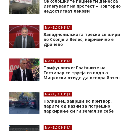
Онколошките пациенти денеска
излегуваат на протест – Повторно
недостигаат лекови
МАКЕДОНИЈА
Западнонилската треска се шири
во Скопје и Велес, најризично е
Драчево
МАКЕДОНИЈА
Трифуновски: Граѓаните на
Гостивар се труеја со вода а
Мицкоски отиде да отвора базен
МАКЕДОНИЈА
Полицаец заврши во притвор,
парите од казни за погрешно
паркирање си ги земал за себе
МАКЕДОНИЈА