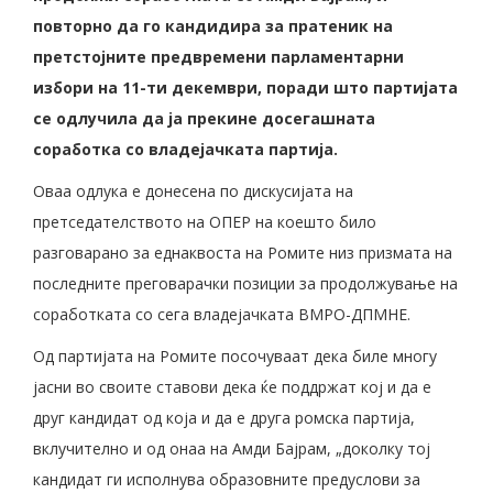
повторно да го кандидира за пратеник на
претстојните предвремени парламентарни
избори на 11-ти декември, поради што партијата
се одлучила да ја прекине досегашната
соработка со владејачката партија.
Оваа одлука е донесена по дискусијата на
претседателството на ОПЕР на коешто било
разговарано за еднаквоста на Ромите низ призмата на
последните преговарачки позиции за продолжување на
соработката со сега владејачката ВМРО-ДПМНЕ.
Од партијата на Ромите посочуваат дека биле многу
јасни во своите ставови дека ќе поддржат кој и да е
друг кандидат од која и да е друга ромска партија,
вклучително и од онаа на Амди Бајрам, „доколку тој
кандидат ги исполнува образовните предуслови за