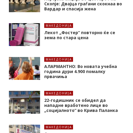
Скопје: Двајца граѓани скокнаа во
Вардар и спасија жена
МАКЕДОНИЈА
Лекот „Фостер“ повторно ќе се
зема по стара цена
МАКЕДОНИЈА
АЛАРМАНТНО: Во новата учебна
година дури 4.900 помалку
првачиња
МАКЕДОНИЈА
22-годишник се обидел да
нападне вработено лице во
„социјалното“ во Крива Паланка
МАКЕДОНИЈА