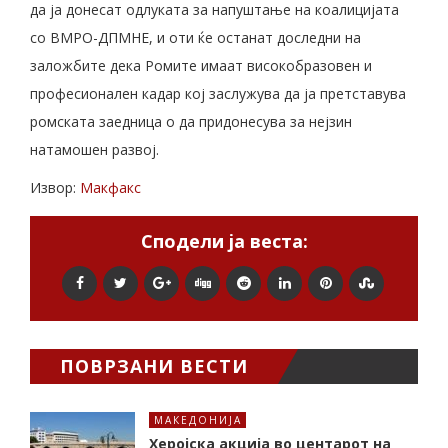
да ја донесат одлуката за напуштање на коалицијата
со ВМРО-ДПМНЕ, и оти ќе останат доследни на
заложбите дека Ромите имаат високобразовен и
професионален кадар кој заслужува да ја претставува
ромската заедница о да придонесува за нејзин
натамошен развој.
Извор:
Макфакс
Сподели ја веста:
ПОВРЗАНИ ВЕСТИ
МАКЕДОНИЈА
Херојска акција во центарот на