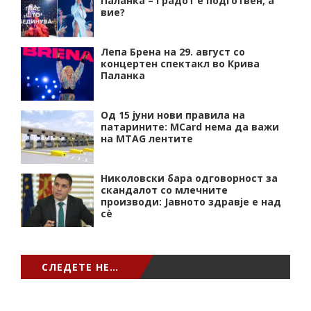
Паланка – Градот е подготвен, а
вие?
Лепа Брена на 29. август со
концертен спектакл во Крива
Паланка
Од 15 јуни нови правила на
патарините: MCard нема да важи
на MTAG лентите
Николовски бара одговорност за
скандалот со млечните
производи: Јавното здравје е над
сѐ
СЛЕДЕТЕ НЕ…