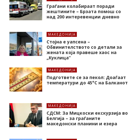
Граѓани колабираат поради
жештините – Брзата помош со
над 200 интеревенции дневно
МАКЕДОНИЈА
Стојна е уапсена –
Обвинителството со детали за
жената која правеше хаос на
„Куклица“
МАКЕДОНИЈА
Подгответе се за пекол: Доаѓаат
температури до 45°C на Балканот
МАКЕДОНИЈА
СДСМ: За Мицкоски екскурзија во
Белгија – за граѓаните
македонски планини и езера