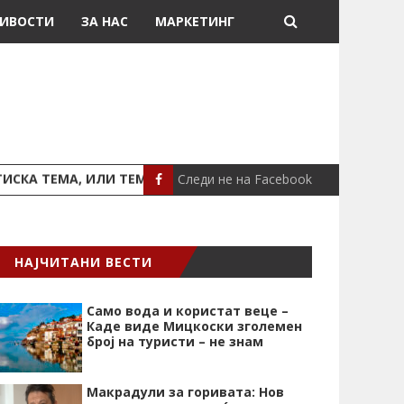
ИВОСТИ
ЗА НАС
МАРКЕТИНГ
Следи не на Facebook
ТЕМА, ИЛИ ТЕМА ЗА ПОД ТЕПИХ
НОВИ УСЛОВИ ЗА СТ
СВЕТ
НАЈЧИТАНИ ВЕСТИ
Само вода и користат веце –
Каде виде Мицкоски зголемен
број на туристи – не знам
Макрадули за горивата: Нов