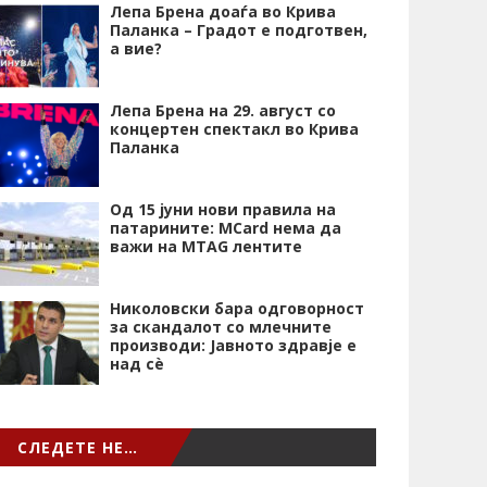
Лепа Брена доаѓа во Крива
Паланка – Градот е подготвен,
а вие?
Лепа Брена на 29. август со
концертен спектакл во Крива
Паланка
Од 15 јуни нови правила на
патарините: MCard нема да
важи на MTAG лентите
Николовски бара одговорност
за скандалот со млечните
производи: Јавното здравје е
над сѐ
СЛЕДЕТЕ НЕ…