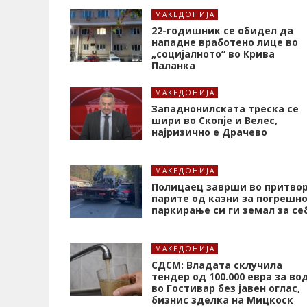
МАКЕДОНИЈА
22-годишник се обидел да
нападне вработено лице во
„социјалното“ во Крива
Паланка
МАКЕДОНИЈА
Западнонилската треска се
шири во Скопје и Велес,
најризично е Драчево
МАКЕДОНИЈА
Полицаец заврши во притвор
парите од казни за погрешн
паркирање си ги земал за се
МАКЕДОНИЈА
СДСМ: Владата склучила
тендер од 100.000 евра за во
во Гостивар без јавен оглас,
бизнис зделка на Мицкоск