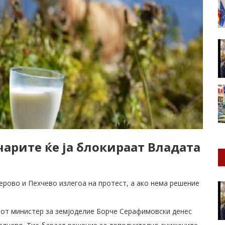
чарите ќе ја блокираат Владата
ерово и Пехчево излегоа на протест, а ако нема решение
иот министер за земјоделие Борче Серафимовски денес