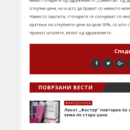
имаа сточарите од Здружението „Симентал“ од Д
откупни цени, но и што да прават со нивното мл
Наместо заштита, сточарите се соочуваат со нео
кратење на откупните цени за цели 30%, со што с
празнат шталите, велат од здружението.
Споде
ПОВРЗАНИ ВЕСТИ
МАКЕДОНИЈА
Лекот „Фостер“ повторно ќе 
зема по стара цена