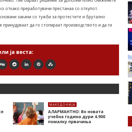
елчево. Тие бараат решение за дополнително снижените
еко откако преработувачи престанаа со откупот.
сновани закани со тужби за протестите и брутално
е принудуваат да го стопираат производството и да ги
ли ја веста:
МАКЕДОНИЈА
се
АЛАРМАНТНО: Во новата
учебна година дури 4.900
помалку првачиња