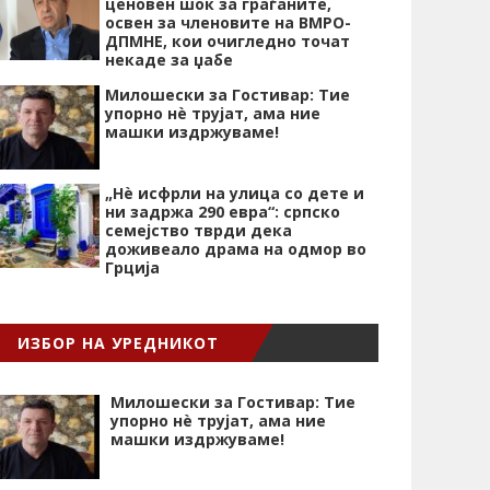
ценовен шок за граѓаните,
освен за членовите на ВМРО-
ДПМНЕ, кои очигледно точат
некаде за џабе
Милошески за Гостивар: Тие
упорно нѐ трујат, ама ние
машки издржуваме!
„Нѐ исфрли на улица со дете и
ни задржа 290 евра“: српско
семејство тврди дека
доживеало драма на одмор во
Грција
ИЗБОР НА УРЕДНИКОТ
Милошески за Гостивар: Тие
упорно нѐ трујат, ама ние
машки издржуваме!