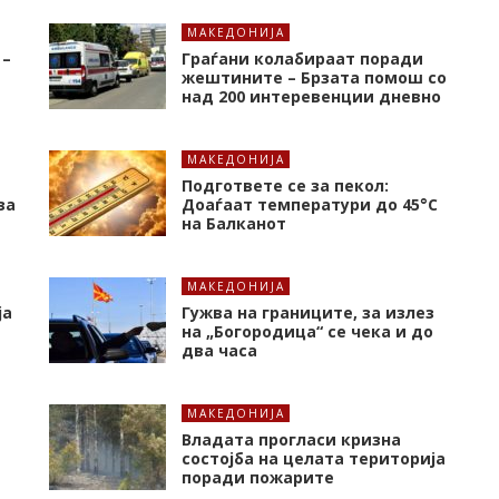
МАКЕДОНИЈА
 –
Граѓани колабираат поради
жештините – Брзата помош со
над 200 интеревенции дневно
МАКЕДОНИЈА
Подгответе се за пекол:
за
Доаѓаат температури до 45°C
на Балканот
МАКЕДОНИЈА
ја
Гужва на границите, за излез
на „Богородица“ се чека и до
два часа
МАКЕДОНИЈА
Владата прогласи кризна
состојба на целата територија
поради пожарите