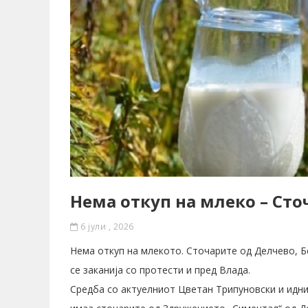
Нема откуп на млеко – Сто
6 јули , 2026
Нема откуп на млекото. Сточарите од Делчево, Б
се заканија со протести и пред Влада.
Средба со актуелниот Цветан Трипуновски и идн