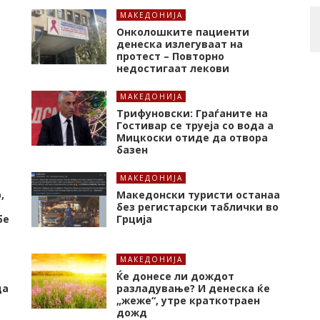
МАКЕДОНИЈА
Онколошките пациенти
денеска излегуваат на
протест – Повторно
недостигаат лекови
МАКЕДОНИЈА
Трифуновски: Граѓаните на
Гостивар се труеја со вода а
Мицкоски отиде да отвора
базен
МАКЕДОНИЈА
,
Македонски туристи останаа
о
без регистарски таблички во
бе
Грција
МАКЕДОНИЈА
Ќе донесе ли дождот
да
разладување? И денеска ќе
„жеже“, утре краткотраен
дожд