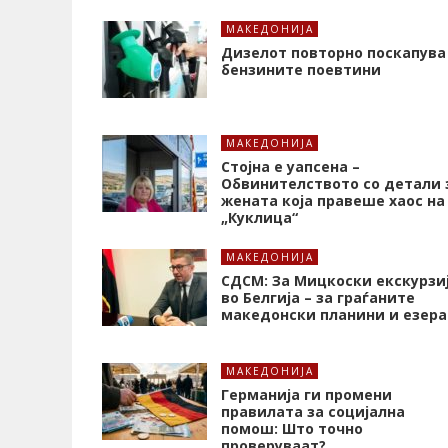
МАКЕДОНИЈА
Дизелот повторно поскапува
бензините поевтини
МАКЕДОНИЈА
Стојна е уапсена –
Обвинителството со детали 
жената која правеше хаос на
„Куклица“
МАКЕДОНИЈА
СДСМ: За Мицкоски екскурзи
во Белгија – за граѓаните
македонски планини и езера
МАКЕДОНИЈА
Германија ги промени
правилата за социјална
помош: Што точно
проверуваат?