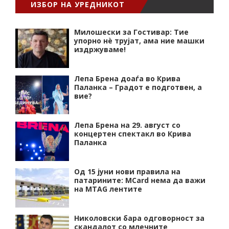
ИЗБОР НА УРЕДНИКОТ
Милошески за Гостивар: Тие
упорно нѐ трујат, ама ние машки
издржуваме!
Лепа Брена доаѓа во Крива
Паланка – Градот е подготвен, а
вие?
Лепа Брена на 29. август со
концертен спектакл во Крива
Паланка
Од 15 јуни нови правила на
патарините: MCard нема да важи
на MTAG лентите
Николовски бара одговорност за
скандалот со млечните