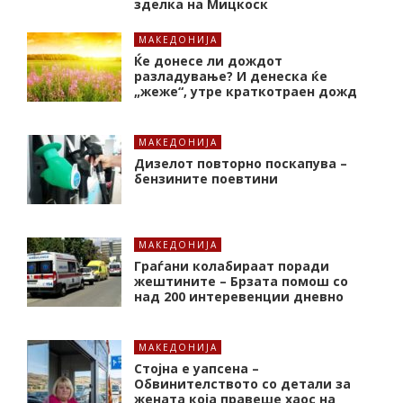
зделка на Мицкоск
МАКЕДОНИЈА
Ќе донесе ли дождот
разладување? И денеска ќе
„жеже“, утре краткотраен дожд
МАКЕДОНИЈА
Дизелот повторно поскапува –
бензините поевтини
МАКЕДОНИЈА
Граѓани колабираат поради
жештините – Брзата помош со
над 200 интеревенции дневно
МАКЕДОНИЈА
Стојна е уапсена –
Обвинителството со детали за
жената која правеше хаос на