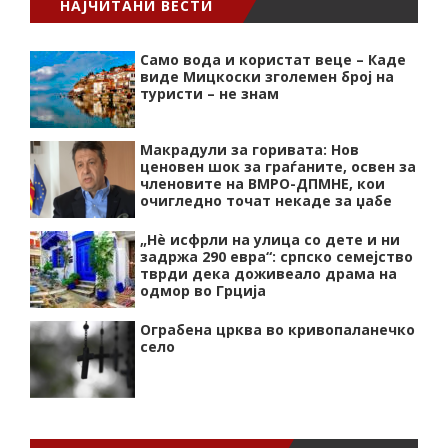
НАЈЧИТАНИ ВЕСТИ
Само вода и користат веце – Каде
виде Мицкоски зголемен број на
туристи – не знам
Макрадули за горивата: Нов
ценовен шок за граѓаните, освен за
членовите на ВМРО-ДПМНЕ, кои
очигледно точат некаде за џабе
„Нѐ исфрли на улица со дете и ни
задржа 290 евра“: српско семејство
тврди дека доживеало драма на
одмор во Грција
Ограбена црква во кривопаланечко
село