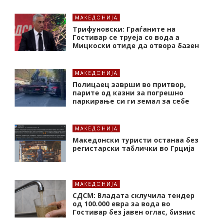
МАКЕДОНИЈА
Трифуновски: Граѓаните на
Гостивар се труеја со вода а
Мицкоски отиде да отвора базен
МАКЕДОНИЈА
Полицаец заврши во притвор,
парите од казни за погрешно
паркирање си ги земал за себе
МАКЕДОНИЈА
Македонски туристи останаа без
регистарски таблички во Грција
МАКЕДОНИЈА
СДСМ: Владата склучила тендер
од 100.000 евра за вода во
Гостивар без јавен оглас, бизнис