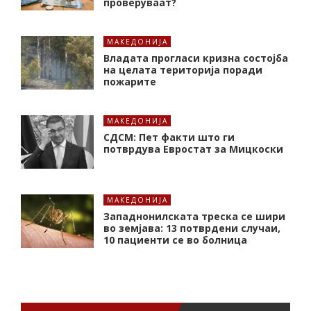
проверуваат?
МАКЕДОНИЈА
Владата прогласи кризна состојба
на целата територија поради
пожарите
МАКЕДОНИЈА
СДСМ: Пет факти што ги
потврдува Евростат за Мицкоски
МАКЕДОНИЈА
Западнонилската треска се шири
во земјава: 13 потврдени случаи,
10 пациенти се во болница