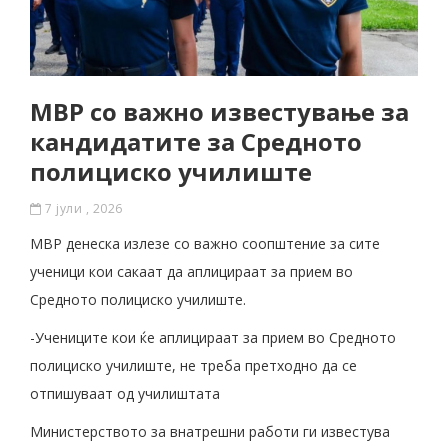
МВР со важно известување за
кандидатите за Средното
полициско училиште
7 јули , 2026
МВР денеска излезе со важно соопштение за сите
ученици кои сакаат да аплицираат за прием во
Средното полициско училиште.
-Учениците кои ќе аплицираат за прием во Средното
полициско училиште, не треба претходно да се
отпишуваат од училиштата
Министерството за внатрешни работи ги известува