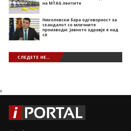
на MTAG лентите
Николовски бара одговорност за
скандалот со млечните
производи: Јавното здравје е над
сѐ
СЛЕДЕТЕ НЕ…
e