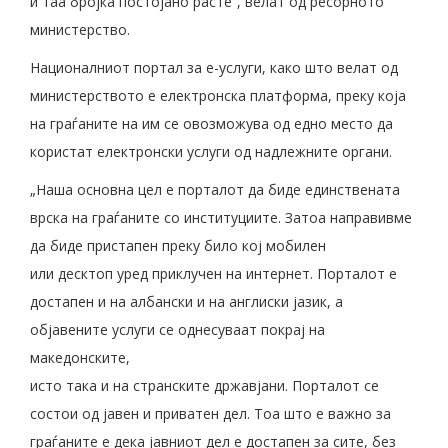
и таа бројка постојано расте“, велат од ресорното
министерство.
Националниот портал за е-услуги, како што велат од
министерството е електронска платформа, преку која
на граѓаните на им се овозможува од едно место да
користат електронски услуги од надлежните органи.
„Наша основна цел е порталот да биде единствената
врска на граѓаните со институциите. Затоа направивме
да биде пристапен преку било кој мобилен
или десктоп уред приклучен на интернет. Порталот е
достапен и на албански и на англиски јазик, а
објавените услуги се однесуваат покрај на
македонските,
исто така и на странските државјани. Порталот се
состои од јавен и приватен дел. Тоа што е важно за
граѓаните е дека јавниот дел е достапен за сите, без