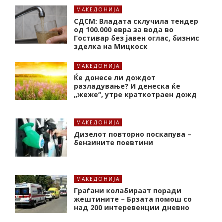
МАКЕДОНИЈА
СДСМ: Владата склучила тендер
од 100.000 евра за вода во
Гостивар без јавен оглас, бизнис
зделка на Мицкоск
МАКЕДОНИЈА
Ќе донесе ли дождот
разладување? И денеска ќе
„жеже“, утре краткотраен дожд
МАКЕДОНИЈА
Дизелот повторно поскапува –
бензините поевтини
МАКЕДОНИЈА
Граѓани колабираат поради
жештините – Брзата помош со
над 200 интеревенции дневно