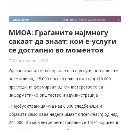
МИОА: Граѓаните најмногу
сакаат да знаат: кои е-услуги
се достапни во моментов
26 декември , 2019
Од лансирањето на порталот за е-услуги, порталот го
посетиле над 15.000 посетители, и има над 110.000
прегледи, информираат од Министерството за
информатичко општество и администрација.
„Фејсбук страница има над 6.000 следбеници, а
објавите само оваа недела имаат опсег (reach) од над
240.000. Во моментов регистрирани се 1.874 корисници