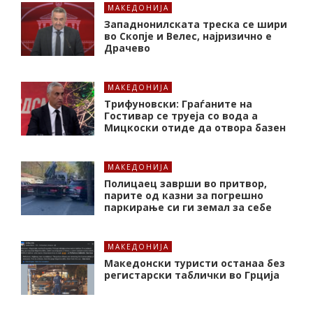
МАКЕДОНИЈА
Западнонилската треска се шири
во Скопје и Велес, најризично е
Драчево
МАКЕДОНИЈА
Трифуновски: Граѓаните на
Гостивар се труеја со вода а
Мицкоски отиде да отвора базен
МАКЕДОНИЈА
Полицаец заврши во притвор,
парите од казни за погрешно
паркирање си ги земал за себе
МАКЕДОНИЈА
Македонски туристи останаа без
регистарски таблички во Грција