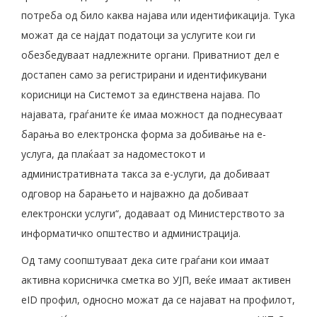
потреба од било каква најава или идентификација. Тука
можат да се најдат податоци за услугите кои ги
обезбедуваат надлежните органи. Приватниот дел е
достапен само за регистрирани и идентификувани
корисници на Системот за единствена најава. По
најавата, граѓаните ќе имаа можност да поднесуваат
барања во електронска форма за добивање на е-
услуга, да плаќаат за надоместокот и
административната такса за е-услуги, да добиваат
одговор на барањето и најважно да добиваат
електронски услуги“, додаваат од Министерството за
информатичко општество и администрација.
Од таму соопштуваат дека сите граѓани кои имаат
активна корисничка сметка во УЈП, веќе имаат активен
eID профил, односно можат да се најават на профилот,