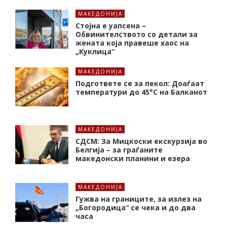
МАКЕДОНИЈА
Стојна е уапсена –
Обвинителството со детали за
жената која правеше хаос на
„Куклица“
МАКЕДОНИЈА
Подгответе се за пекол: Доаѓаат
температури до 45°C на Балканот
МАКЕДОНИЈА
СДСМ: За Мицкоски екскурзија во
Белгија – за граѓаните
македонски планини и езера
МАКЕДОНИЈА
Гужва на границите, за излез на
„Богородица“ се чека и до два
часа