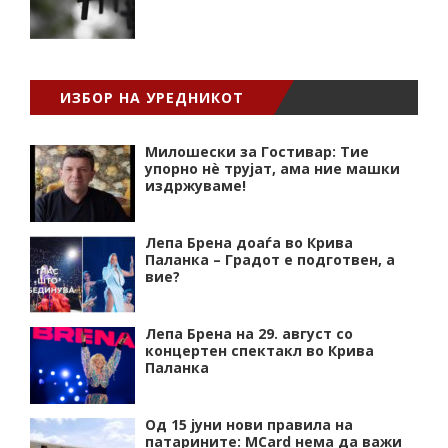
ИЗБОР НА УРЕДНИКОТ
Милошески за Гостивар: Тие
упорно нѐ трујат, ама ние машки
издржуваме!
Лепа Брена доаѓа во Крива
Паланка – Градот е подготвен, а
вие?
Лепа Брена на 29. август со
концертен спектакл во Крива
Паланка
Од 15 јуни нови правила на
патарините: MCard нема да важи