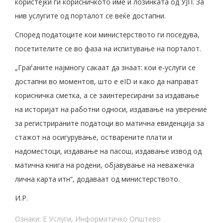
користејќи ги корисничкото име и лозинката од УЈП. За
нив услугите од порталот се веќе достапни.
Според податоците кои министерството ги поседува,
посетителите се во фаза на испитување на порталот.
„Граѓаните најмногу сакаат да знаат: кои е-услуги се
достапни во моментов, што е eID и како да направат
корисничка сметка, а се заинтересирани за издавање
на историјат на работни односи, издавање на уверение
за регистрираните податоци во матична евиденција за
стажот на осигурување, остварените плати и
надоместоци, издавање на пасош, издавање извод од
матична книга на родени, објавување на неважечка
лична карта итн“, додаваат од министерството.
И.Р.
Ознаки:
Е Услуги
,
Информатичко Општево