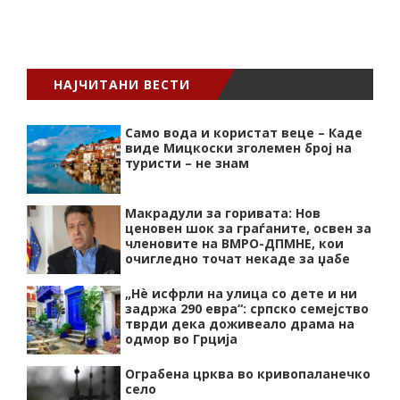
НАЈЧИТАНИ ВЕСТИ
Само вода и користат веце – Каде
виде Мицкоски зголемен број на
туристи – не знам
Макрадули за горивата: Нов
ценовен шок за граѓаните, освен за
членовите на ВМРО-ДПМНЕ, кои
очигледно точат некаде за џабе
„Нѐ исфрли на улица со дете и ни
задржа 290 евра“: српско семејство
тврди дека доживеало драма на
одмор во Грција
Ограбена црква во кривопаланечко
село