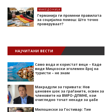
МАКЕДОНИЈА
Германија ги промени правилата
за социјална помош: Што точно
проверуваат?
НАЈЧИТАНИ ВЕСТИ
Само вода и користат веце – Каде
виде Мицкоски зголемен број на
туристи – не знам
Макрадули за горивата: Нов
ценовен шок за граѓаните, освен за
членовите на ВМРО-ДПМНЕ, кои
очигледно точат некаде за џабе
Милошески за Гостивар: Тие