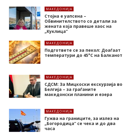
МАКЕДОНИЈА
Стојна е уапсена –
Обвинителството со детали за
жената која правеше хаос на
„Куклица“
МАКЕДОНИЈА
Подгответе се за пекол: Доаѓаат
температури до 45°C на Балканот
МАКЕДОНИЈА
СДСМ: За Мицкоски екскурзија во
Белгија – за граѓаните
македонски планини и езера
МАКЕДОНИЈА
Гужва на границите, за излез на
„Богородица“ се чека и до два
часа