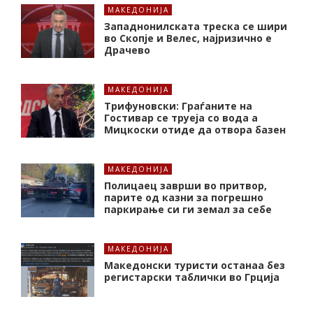
МАКЕДОНИЈА
Западнонилската треска се шири
во Скопје и Велес, најризично е
Драчево
МАКЕДОНИЈА
Трифуновски: Граѓаните на
Гостивар се труеја со вода а
Мицкоски отиде да отвора базен
МАКЕДОНИЈА
Полицаец заврши во притвор,
парите од казни за погрешно
паркирање си ги земал за себе
МАКЕДОНИЈА
Македонски туристи останаа без
регистарски таблички во Грција