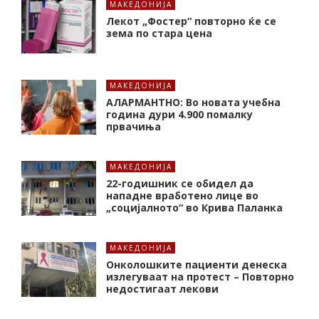
МАКЕДОНИЈА
Лекот „Фостер“ повторно ќе се
зема по стара цена
МАКЕДОНИЈА
АЛАРМАНТНО: Во новата учебна
година дури 4.900 помалку
првачиња
МАКЕДОНИЈА
22-годишник се обидел да
нападне вработено лице во
„социјалното“ во Крива Паланка
МАКЕДОНИЈА
Онколошките пациенти денеска
излегуваат на протест – Повторно
недостигаат лекови