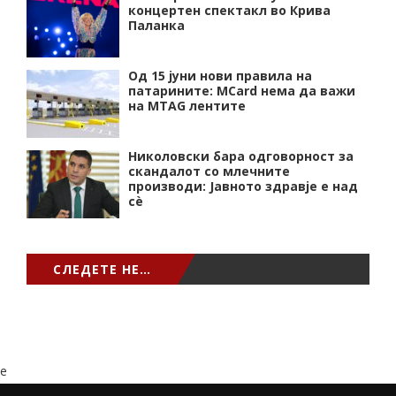
концертен спектакл во Крива
Паланка
Од 15 јуни нови правила на
патарините: MCard нема да важи
на MTAG лентите
Николовски бара одговорност за
скандалот со млечните
производи: Јавното здравје е над
сѐ
СЛЕДЕТЕ НЕ…
e