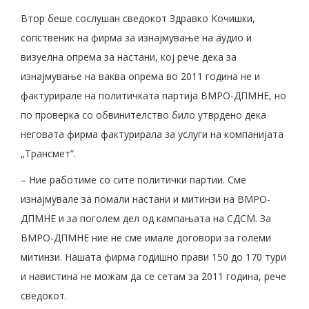
Втор беше сослушан сведокот Здравко Кочишки,
сопственик на фирма за изнајмување на аудио и
визуелна опрема за настани, кој рече дека за
изнајмување на ваква опрема во 2011 година не и
фактурирале на политичката партија ВМРО-ДПМНЕ, но
по проверка со обвинителство било утврдено дека
неговата фирма фактурирала за услуги на компанијата
„Трансмет”.
– Ние работиме со сите политички партии. Сме
изнајмувале за помали настани и митинзи на ВМРО-
ДПМНЕ и за поголем дел од кампањата на СДСМ. За
ВМРО-ДПМНЕ ние не сме имале договори за големи
митинзи. Нашата фирма годишно прави 150 до 170 тури
и навистина не можам да се сетам за 2011 година, рече
сведокот.