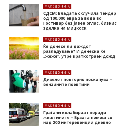
МАКЕДОНИЈА
СДСМ: Владата склучила тендер
од 100.000 евра за вода во
Гостивар без јавен оглас, бизнис
зделка на Мицкоск
МАКЕДОНИЈА
Ќе донесе ли дождот
разладување? И денеска ќе
„жеже“, утре краткотраен дожд
МАКЕДОНИЈА
Дизелот повторно поскапува –
бензините поевтини
МАКЕДОНИЈА
Граѓани колабираат поради
жештините – Брзата помош со
над 200 интеревенции дневно