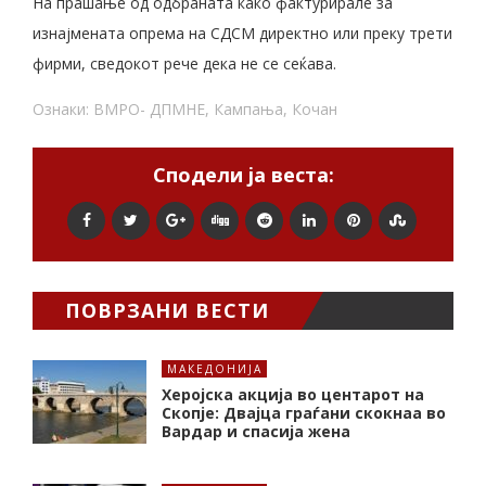
На прашање од одбраната како фактурирале за
изнајмената опрема на СДСМ директно или преку трети
фирми, сведокот рече дека не се сеќава.
Ознаки:
ВМРО- ДПМНЕ
,
Кампања
,
Кочан
Сподели ја веста:
ПОВРЗАНИ ВЕСТИ
МАКЕДОНИЈА
Херојска акција во центарот на
Скопје: Двајца граѓани скокнаа во
Вардар и спасија жена