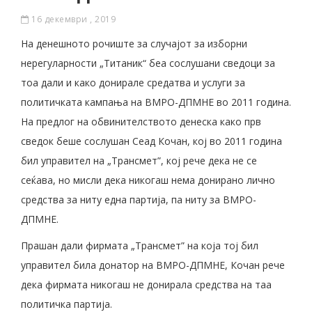
16 декември , 2019
На денешното рочиште за случајот за изборни
нерегуларности „Титаник“ беа сослушани сведоци за
тоа дали и како донирале средатва и услуги за
политичката кампања на ВМРО-ДПМНЕ во 2011 година.
На предлог на обвинителството денеска како прв
сведок беше сослушан Сеад Кочан, кој во 2011 година
бил управител на „Трансмет”, кој рече дека не се
сеќава, но мисли дека никогаш нема донирано лично
средства за ниту една партија, па ниту за ВМРО-
ДПМНЕ.
Прашан дали фирмата „Трансмет” на која тој бил
управител била донатор на ВМРО-ДПМНЕ, Кочан рече
дека фирмата никогаш не донирала средства на таа
политичка партија.