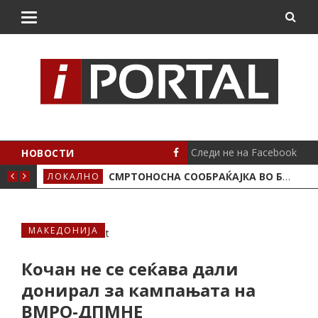
Следи не на Facebook
НОВОСТИ
ИМА ПОЛОЖЕНО
СМРТОНОСНА СООБРАЌАЈКА ВО БУТЕЛ, ЖИВОТОТ ГО ЗАГУБИ 19-ГОДИШЕН МОТОЦИКЛИСТ
ЛОКАЛНО
СЦЕ
МАКЕДОНИЈА
Кочан не се сеќава дали
донирал за кампањата на
ВМРО-ДПМНЕ