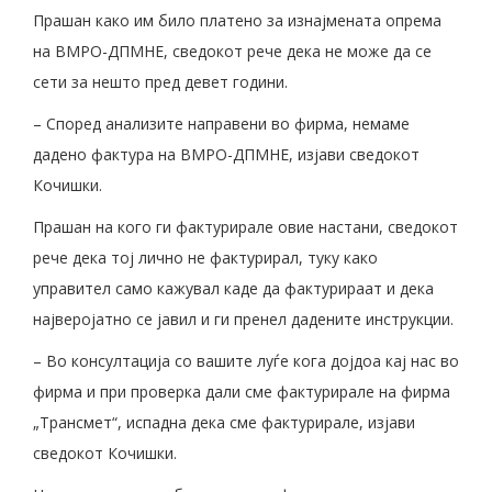
Прашан како им било платено за изнајмената опрема
на ВМРО-ДПМНЕ, сведокот рече дека не може да се
сети за нешто пред девет години.
– Според анализите направени во фирма, немаме
дадено фактура на ВМРО-ДПМНЕ, изјави сведокот
Кочишки.
Прашан на кого ги фактурирале овие настани, сведокот
рече дека тој лично не фактурирал, туку како
управител само кажувал каде да фактурираат и дека
најверојатно се јавил и ги пренел дадените инструкции.
– Во консултација со вашите луѓе кога дојдоа кај нас во
фирма и при проверка дали сме фактурирале на фирма
„Трансмет“, испадна дека сме фактурирале, изјави
сведокот Кочишки.