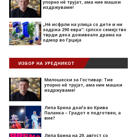
упорно нѐ трујат, ама ние машки
издржуваме!
„Нѐ исфрли на улица со дете и ни
задржа 290 евра“: српско семејство
тврди дека доживеало драма на
одмор во Грција
ИЗБОР НА УРЕДНИКОТ
Милошески за Гостивар: Тие
упорно нѐ трујат, ама ние машки
издржуваме!
Лепа Брена доаѓа во Крива
Паланка – Градот е подготвен, а
вие?
Лепа Брена на 29. август со