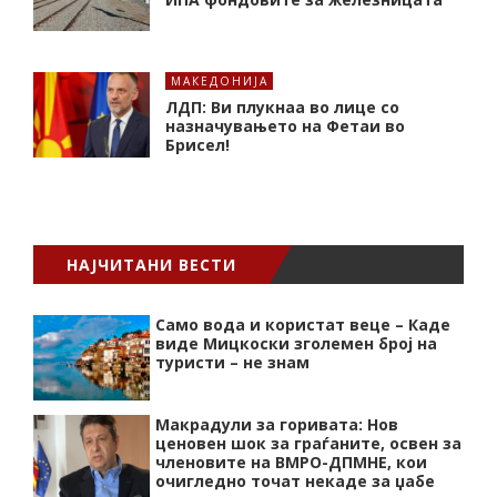
МАКЕДОНИЈА
ЛДП: Ви плукнаа во лице со
назначувањето на Фетаи во
Брисел!
НАЈЧИТАНИ ВЕСТИ
Само вода и користат веце – Каде
виде Мицкоски зголемен број на
туристи – не знам
Макрадули за горивата: Нов
ценовен шок за граѓаните, освен за
членовите на ВМРО-ДПМНЕ, кои
очигледно точат некаде за џабе