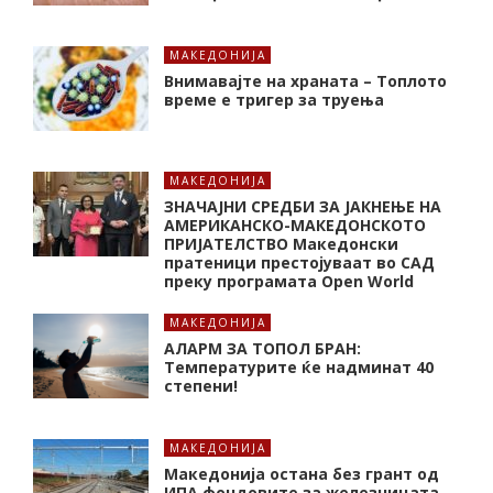
МАКЕДОНИЈА
Внимавајте на храната – Топлото
време е тригер за труења
МАКЕДОНИЈА
ЗНАЧАЈНИ СРЕДБИ ЗА ЈАКНЕЊЕ НА
АМЕРИКАНСКО-МАКЕДОНСКОТО
ПРИЈАТЕЛСТВО Македонски
пратеници престојуваат во САД
преку програмата Open World
МАКЕДОНИЈА
АЛАРМ ЗА ТОПОЛ БРАН:
Tемпературите ќе надминат 40
степени!
МАКЕДОНИЈА
Македонија остана без грант од
ИПА фондовите за железницата