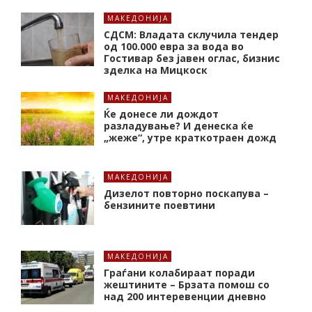
МАКЕДОНИЈА
СДСМ: Владата склучила тендер
од 100.000 евра за вода во
Гостивар без јавен оглас, бизнис
зделка на Мицкоск
МАКЕДОНИЈА
Ќе донесе ли дождот
разладување? И денеска ќе
„жеже“, утре краткотраен дожд
МАКЕДОНИЈА
Дизелот повторно поскапува –
бензините поевтини
МАКЕДОНИЈА
Граѓани колабираат поради
жештините – Брзата помош со
над 200 интеревенции дневно