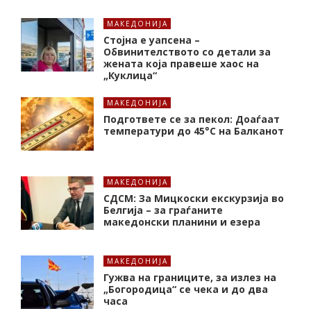
МАКЕДОНИЈА
Стојна е уапсена –
Обвинителството со детали за
жената која правеше хаос на
„Куклица“
МАКЕДОНИЈА
Подгответе се за пекол: Доаѓаат
температури до 45°C на Балканот
МАКЕДОНИЈА
СДСМ: За Мицкоски екскурзија во
Белгија – за граѓаните
македонски планини и езера
МАКЕДОНИЈА
Гужва на границите, за излез на
„Богородица“ се чека и до два
часа