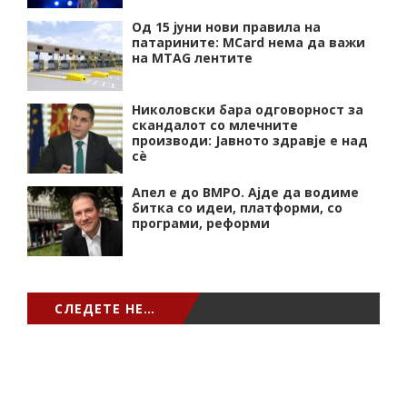
Од 15 јуни нови правила на
патарините: MCard нема да важи
на MTAG лентите
Николовски бара одговорност за
скандалот со млечните
производи: Јавното здравје е над
сѐ
Апел е до ВМРО. Ајде да водиме
битка со идеи, платформи, со
програми, реформи
СЛЕДЕТЕ НЕ…