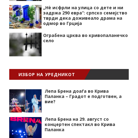
„Нѐ исфрли на улица со дете и ни
задржа 290 евра“: српско семејство
тврди дека доживеало драма на
одмор во Грција
Ограбена црква во кривопаланечко
село
ИЗБОР НА УРЕДНИКОТ
Лепа Брена доаѓа во Крива
Паланка – Градот е подготвен, а
вие?
Лепа Брена на 29. август со
концертен спектакл во Крива
Паланка