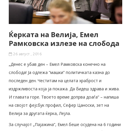
Ќерката на Велија, Емел
Рамковска излезе на слобода
26 август , 2016
„Денес е убав ден – Емел Рамковска конечно на
слобода! Ја одлежа “машки” политичката казна до
последен ден. Честитам на целата храброст и
издржливоста која ја покажа. Да бидеш здрава и жива.
И главата горе. Твоето време допрва доаѓа“ – напиша
на својот фејсбук профил, Сефер Цаноски, зет на
Велија за другата ќерка, Лејла.
За случајот „Пајажина“, Емел беше осудена на 6 години