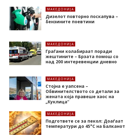
МАКЕДОНИЈА
Дизелот повторно поскапува –
бензините поевтини
МАКЕДОНИЈА
Граѓани колабираат поради
жештините – Брзата помош со
над 200 интеревенции дневно
МАКЕДОНИЈА
Стојна е уапсена –
Обвинителството со детали за
жената која правеше хаос на
„Куклица“
МАКЕДОНИЈА
Подгответе се за пекол: Доаѓаат
температури до 45°C на Балканот