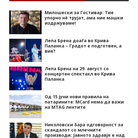
Милошески за Гостивар: Тие
упорно нѐ трујат, ама ние машки
издржуваме!
Лепа Брена доаѓа во Крива
Паланка – Градот е подготвен, а
вие?
Лепа Брена на 29. август со
концертен спектакл во Крива
Паланка
Од 15 јуни нови правила на
патарините: MCard нема да важи
на MTAG лентите
Николовски бара одговорност за
скандалот со млечните
производи: Јавното здравје е над