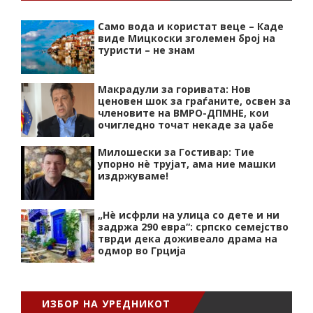
Само вода и користат веце – Каде
виде Мицкоски зголемен број на
туристи – не знам
Макрадули за горивата: Нов
ценовен шок за граѓаните, освен за
членовите на ВМРО-ДПМНЕ, кои
очигледно точат некаде за џабе
Милошески за Гостивар: Тие
упорно нѐ трујат, ама ние машки
издржуваме!
„Нѐ исфрли на улица со дете и ни
задржа 290 евра“: српско семејство
тврди дека доживеало драма на
одмор во Грција
ИЗБОР НА УРЕДНИКОТ