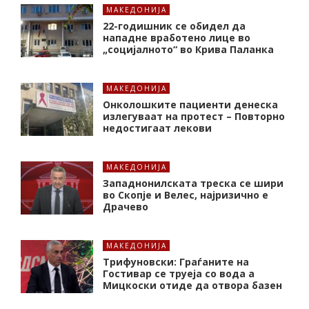
МАКЕДОНИЈА
22-годишник се обидел да
нападне вработено лице во
„социјалното“ во Крива Паланка
МАКЕДОНИЈА
Онколошките пациенти денеска
излегуваат на протест – Повторно
недостигаат лекови
МАКЕДОНИЈА
Западнонилската треска се шири
во Скопје и Велес, најризично е
Драчево
МАКЕДОНИЈА
Трифуновски: Граѓаните на
Гостивар се труеја со вода а
Мицкоски отиде да отвора базен