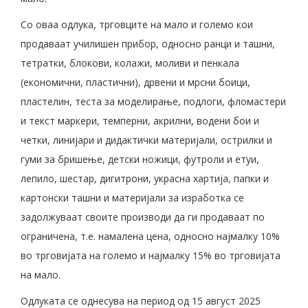
Со оваа одлука, трговците на мало и големо кои
продаваат училишен прибор, односно ранци и ташни,
тетратки, блокови, колажи, моливи и пенкала
(економични, пластични), дрвени и мрсни боици,
пластелин, теста за моделирање, подлоги, фломастери
и текст маркери, темперни, акрилни, водени бои и
четки, линијари и дидактички материјали, острилки и
гуми за бришење, детски ножици, футроли и етуи,
лепило, шестар, дигитрони, украсна хартија, папки и
картонски ташни и материјали за изработка се
задолжуваат своите производи да ги продаваат по
ограничена, т.е. намалена цена, односно најмалку 10%
во трговијата на големо и најмалку 15% во трговијата
на мало.
Одлуката се однесува на период од 15 август 2025