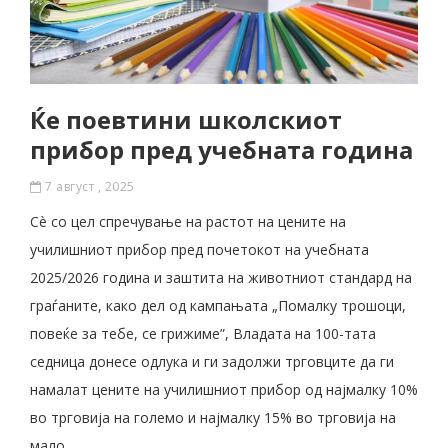
Ќе поевтини школскиот
прибор пред учебната година
7 август , 2025
Сè со цел спречување на растот на цените на
училишниот прибор пред почетокот на учебната
2025/2026 година и заштита на животниот стандард на
граѓаните, како дел од кампањата „Помалку трошоци,
повеќе за тебе, се грижиме”, Владата на 100-тата
седница донесе одлука и ги задолжи трговците да ги
намалат цените на училишниот прибор од најмалку 10%
во трговија на големо и најмалку 15% во трговија на
мало.