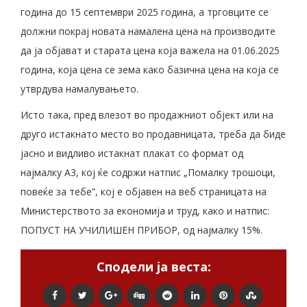
година до 15 септември 2025 година, а трговците се
должни покрај новата намалена цена на производите
да ја објават и старата цена која важела на 01.06.2025
година, која цена се зема како базична цена на која се
утврдува намалувањето.
Исто така, пред влезот во продажниот објект или на
друго истакнато место во продавницата, треба да биде
јасно и видливо истакнат плакат со формат од
најмалку А3, кој ќе содржи натпис „Помалку трошоци,
повеќе за тебе”, кој е објавен на веб страницата на
Министерството за економија и труд, како и натпис:
ПОПУСТ НА УЧИЛИШЕН ПРИБОР, од најмалку 15%.
Сподели ја веста: