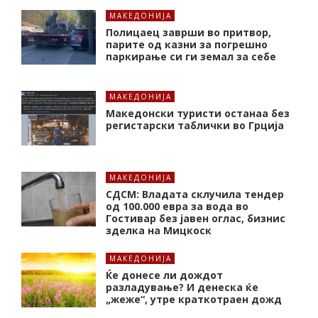
МАКЕДОНИЈА
Полицаец заврши во притвор,
парите од казни за погрешно
паркирање си ги земал за себе
МАКЕДОНИЈА
Македонски туристи останаа без
регистарски таблички во Грција
МАКЕДОНИЈА
СДСМ: Владата склучила тендер
од 100.000 евра за вода во
Гостивар без јавен оглас, бизнис
зделка на Мицкоск
МАКЕДОНИЈА
Ќе донесе ли дождот
разладување? И денеска ќе
„жеже“, утре краткотраен дожд