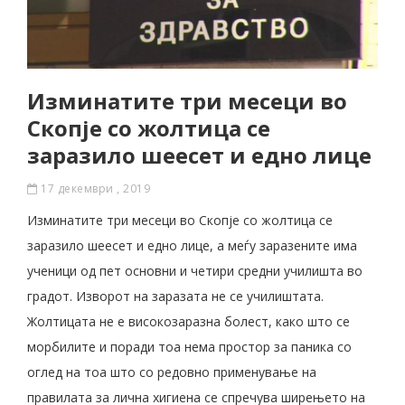
Изминатите три месеци во
Скопје со жолтица се
заразило шеесет и едно лице
17 декември , 2019
Изминатите три месеци во Скопје со жолтица се
заразило шеесет и едно лице, а меѓу заразените има
ученици од пет основни и четири средни училишта во
градот. Изворот на заразата не се училиштата.
Жолтицата не е високозаразна болест, како што се
морбилите и поради тоа нема простор за паника со
оглед на тоа што со редовно применување на
правилата за лична хигиена се спречува ширењето на