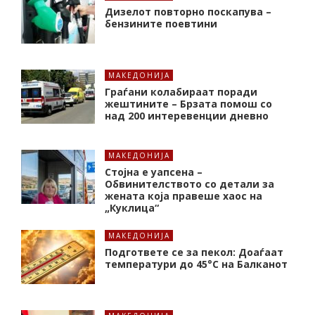
Дизелот повторно поскапува –
бензините поевтини
МАКЕДОНИЈА
Граѓани колабираат поради
жештините – Брзата помош со
над 200 интеревенции дневно
МАКЕДОНИЈА
Стојна е уапсена –
Обвинителството со детали за
жената која правеше хаос на
„Куклица“
МАКЕДОНИЈА
Подгответе се за пекол: Доаѓаат
температури до 45°C на Балканот