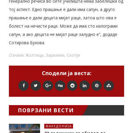
генерално речиси во сите училишта нема забелешки од
тој аспект. Едно прашање е дали има сапун, а друго
прашање е дали децата мијат раце, затоа што ова е
болест на нечисти раце. Може да има сто килограми
сапун, а ако децата не мијат раце залудно е“, додаде
Сотирова Бухова
Ознаки:
Жолтица
,
Заразени
,
Скопје
Сподели ја веста:
ПОВРЗАНИ ВЕСТИ
МАКЕДОНИЈА