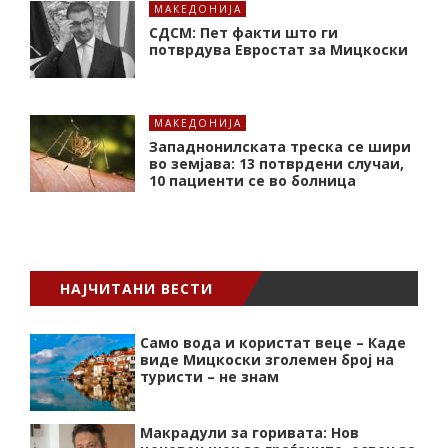
МАКЕДОНИЈА
СДСМ: Пет факти што ги
потврдува Евростат за Мицкоски
МАКЕДОНИЈА
Западнонилската треска се шири
во земјава: 13 потврдени случаи,
10 пациенти се во болница
НАЈЧИТАНИ ВЕСТИ
Само вода и користат веце – Каде
виде Мицкоски зголемен број на
туристи – не знам
Макрадули за горивата: Нов