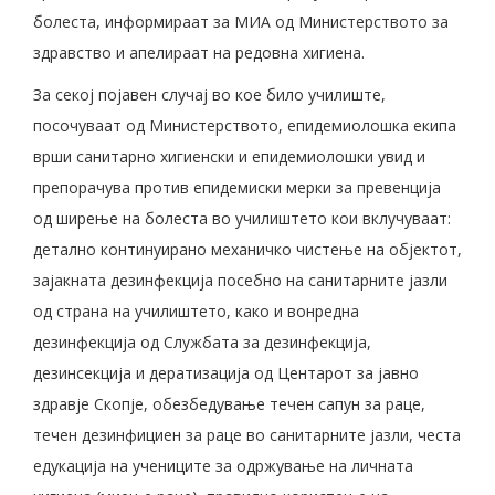
болеста, информираат за МИА од Министерството за
здравство и апелираат на редовна хигиена.
За секој појавен случај во кое било училиште,
посочуваат од Министерството, епидемиолошка екипа
врши санитарно хигиенски и епидемиолошки увид и
препорачува против епидемиски мерки за превенција
од ширење на болеста во училиштето кои вклучуваат:
детално континуирано механичко чистење на објектот,
зајакната дезинфекција посебно на санитарните јазли
од страна на училиштето, како и вонредна
дезинфекција од Службата за дезинфекција,
дезинсекција и дератизација од Центарот за јавно
здравје Скопје, обезбедување течен сапун за раце,
течен дезинфициен за раце во санитарните јазли, честа
едукација на учениците за одржување на личната