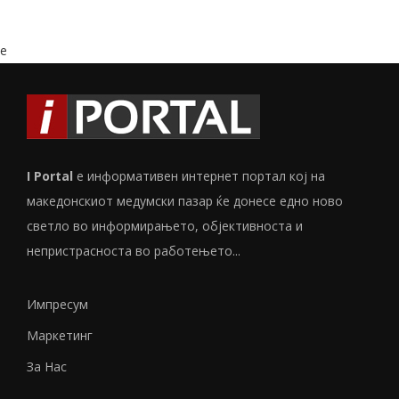
e
I Portal
е информативен интернет портал кој на
македонскиот медумски пазар ќе донесе едно ново
светло во информирањето, објективноста и
непристрасноста во работењето...
Импресум
Маркетинг
За Нас