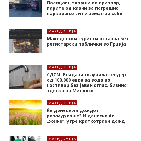
Полицаец заврши во притвор,
парите од казни за погрешно
паркирање си ги земал за себе
МАКЕДОНИЈА
Македонски туристи останаа без
регистарски таблички во Грција
МАКЕДОНИЈА
СДСМ: Владата склучила тендер
од 100.000 евра за вода во
Гостивар без јавен оглас, бизнис
зделка на Мицкоск
МАКЕДОНИЈА
Ќе донесе ли дождот
разладување? И денеска ќе
„жеже“, утре краткотраен дожд
МАКЕДОНИЈА