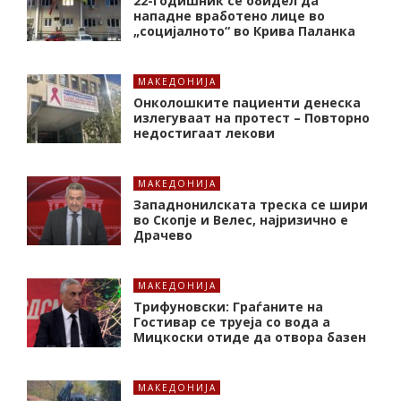
22-годишник се обидел да
нападне вработено лице во
„социјалното“ во Крива Паланка
МАКЕДОНИЈА
Онколошките пациенти денеска
излегуваат на протест – Повторно
недостигаат лекови
МАКЕДОНИЈА
Западнонилската треска се шири
во Скопје и Велес, најризично е
Драчево
МАКЕДОНИЈА
Трифуновски: Граѓаните на
Гостивар се труеја со вода а
Мицкоски отиде да отвора базен
МАКЕДОНИЈА