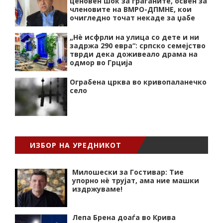
ценовен шок за граѓаните, освен за
членовите на ВМРО-ДПМНЕ, кои
очигледно точат некаде за џабе
„Нѐ исфрли на улица со дете и ни
задржа 290 евра“: српско семејство
тврди дека доживеало драма на
одмор во Грција
Ограбена црква во кривопаланечко
село
ИЗБОР НА УРЕДНИКОТ
Милошески за Гостивар: Тие
упорно нѐ трујат, ама ние машки
издржуваме!
Лепа Брена доаѓа во Крива