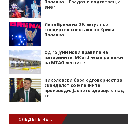
Паланка – Градот е подготвен, а
вие?
Лепа Брена на 29. август со
концертен спектакл во Крива
Паланка
Од 15 јуни нови правила на
патарините: MCard нема да важи
на MTAG лентите
Николовски бара одговорност за
скандалот со млечните
производи: Јавното здравје е над
сѐ
СЛЕДЕТЕ НЕ…