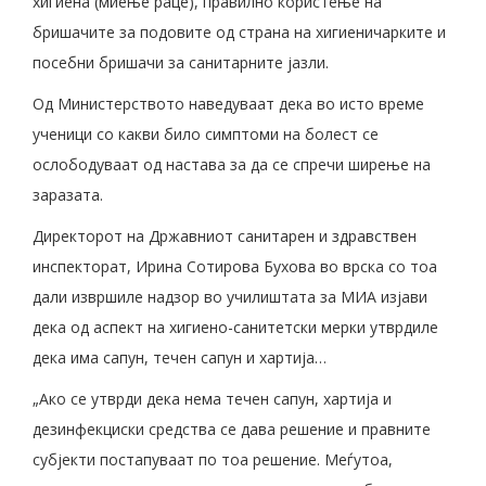
хигиена (миење раце), правилно користење на
бришачите за подовите од страна на хигиеничарките и
посебни бришачи за санитарните јазли.
Од Министерството наведуваат дека во исто време
ученици со какви било симптоми на болест се
ослободуваат од настава за да се спречи ширење на
заразата.
Директорот на Државниот санитарен и здравствен
инспекторат, Ирина Сотирова Бухова во врска со тоа
дали извршиле надзор во училиштата за МИА изјави
дека од аспект на хигиено-санитетски мерки утврдиле
дека има сапун, течен сапун и хартија…
„Ако се утврди дека нема течен сапун, хартија и
дезинфекциски средства се дава решение и правните
субјекти постапуваат по тоа решение. Меѓутоа,