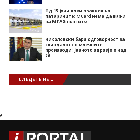
Од 15 јуни нови правила на
патарините: MCard нема да важи
на MTAG лентите
Николовски бара одговорност за
скандалот со млечните
производи: Јавното здравје е над
сѐ
СЛЕДЕТЕ НЕ…
e