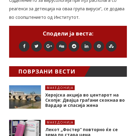
Одделението за вирусологија при ИЈЗ располага со
реагенси за детекција на оваа група вируси“, се додава
во соопштението од Институтот.
Сподели ја веста:
ПОВРЗАНИ ВЕСТИ
МАКЕДОНИЈА
Херојска акција во центарот на
Скопје: Двајца граѓани скокнаа во
Вардар и спасија жена
МАКЕДОНИЈА
Лекот „Фостер“ повторно ќе се
зема по стара цена