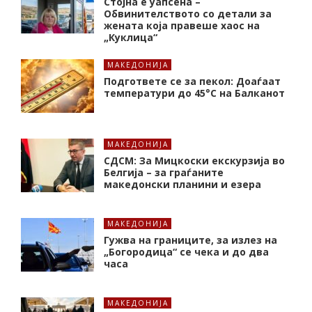
Стојна е уапсена –
Обвинителството со детали за
жената која правеше хаос на
„Куклица“
МАКЕДОНИЈА
Подгответе се за пекол: Доаѓаат
температури до 45°C на Балканот
МАКЕДОНИЈА
СДСМ: За Мицкоски екскурзија во
Белгија – за граѓаните
македонски планини и езера
МАКЕДОНИЈА
Гужва на границите, за излез на
„Богородица“ се чека и до два
часа
МАКЕДОНИЈА