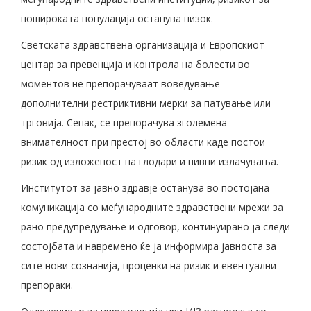
пошироката популација останува низок.
Светската здравствена организација и Европскиот
центар за превенција и контрола на болести во
моментов не препорачуваат воведување
дополнителни рестриктивни мерки за патување или
трговија. Сепак, се препорачува зголемена
внимателност при престој во области каде постои
ризик од изложеност на глодари и нивни излачувања.
Институтот за јавно здравје останува во постојана
комуникација со меѓународните здравствени мрежи за
рано предупредување и одговор, континуирано ја следи
состојбата и навремено ќе ја информира јавноста за
сите нови сознанија, проценки на ризик и евентуални
препораки.