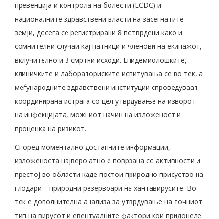
превенција и контрола на болести (ECDC) и
националните здравствени власти на засегнатите
земји, досега се регистрирани 8 потврдени како и
сомнителни случаи кај патници и членови на екипажот,
вклучително и 3 смртни исходи. Епидемиолошките,
клиничките и лабораториските испитувања се во тек, а
меѓународните здравствени институции спроведуваат
координирана истрага со цел утврдување на изворот
на инфекцијата, можниот начин на изложеност и
проценка на ризикот.
Според моментално достапните информации,
изложеноста најверојатно е поврзана со активности и
престој во области каде постои природно присуство на
глодари – природни резервоари на хантавирусите. Во
тек е дополнителна анализа за утврдување на точниот
тип на вирусот и евентуалните фактори кои придонеле