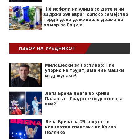
„Нѐ исфрли на улица со дете и ни
задржа 290 евра“: српско семејство
тврди дека доживеало драма на
одмор во Грција
ИЗБОР НА УРЕДНИКОТ
Милошески за Гостивар: Тие
упорно нѐ трујат, ама ние машки
издржуваме!
Лепа Брена доаѓа во Крива
Паланка – Градот е подготвен, а
вие?
Лепа Брена на 29. август со
концертен спектакл во Крива
Паланка