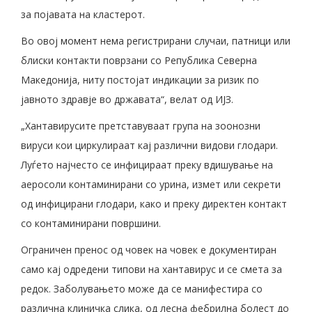
за појавата на кластерот.
Во овој момент нема регистрирани случаи, патници или
блиски контакти поврзани со Република Северна
Македонија, ниту постојат индикации за ризик по
јавното здравје во државата“, велат од ИЈЗ.
„Хантавирусите претставуваат група на зоонозни
вируси кои циркулираат кај различни видови глодари.
Луѓето најчесто се инфицираат преку вдишување на
аеросоли контаминирани со урина, измет или секрети
од инфицирани глодари, како и преку директен контакт
со контаминирани површини.
Ограничен пренос од човек на човек е документиран
само кај одредени типови на хантавирус и се смета за
редок. Заболувањето може да се манифестира со
различна клиничка слика, од лесна фебрилна болест до