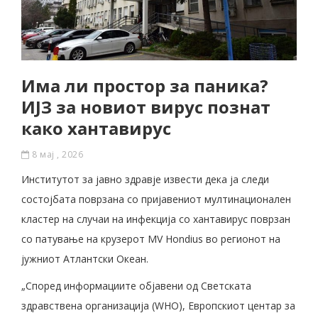
Има ли простор за паника?
ИЈЗ за новиот вирус познат
како хантавирус
8 мај , 2026
Институтот за јавно здравје извести дека ја следи
состојбата поврзана со пријавениот мултинационален
кластер на случаи на инфекција со хантавирус поврзан
со патување на крузерот MV Hondius во регионот на
јужниот Атлантски Океан.
„Според информациите објавени од Светската
здравствена организација (WHO), Европскиот центар за