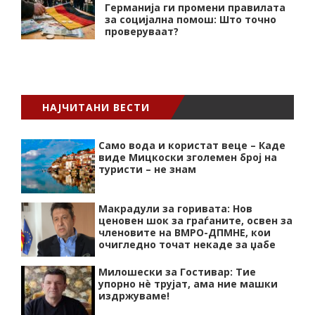
Германија ги промени правилата
за социјална помош: Што точно
проверуваат?
НАЈЧИТАНИ ВЕСТИ
Само вода и користат веце – Каде
виде Мицкоски зголемен број на
туристи – не знам
Макрадули за горивата: Нов
ценовен шок за граѓаните, освен за
членовите на ВМРО-ДПМНЕ, кои
очигледно точат некаде за џабе
Милошески за Гостивар: Тие
упорно нѐ трујат, ама ние машки
издржуваме!