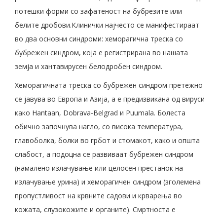
потешки форми со зафатеност на бубрезите или
белите дробови.Клинички најчесто се манифестираат
во два основни синдроми: хеморагична треска со
бубрежен синдром, која е регистрирана во нашата
земја и хантавирусен белодробен синдром.
Хеморагичната треска со бубрежен синдром претежно
се јавува во Европа и Азија, а е предизвикана од вируси
како Hantaan, Dobrava-Belgrad и Puumala. Болеста
обично започнува нагло, со висока температура,
главоболка, болки во грбот и стомакот, како и општа
слабост, а подоцна се развиваат бубрежен синдром
(намалено излачување или целосен престанок на
излачување урина) и хеморагичен синдром (зголемена
пропустливост на крвните садови и крварења во
кожата, слузокожите и органите). Смртноста е