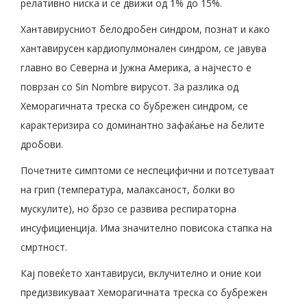
релативно ниска и се движи од 1% до 15%.
Хантавирусниот белодробен синдром, познат и како
хантавирусен кардиопулмонален синдром, се јавува
главно во Северна и Јужна Америка, а најчесто е
поврзан со Sin Nombre вирусот. За разлика од
Хеморагичната треска со бубрежен синдром, се
карактеризира со доминантно зафаќање на белите
дробови.
Почетните симптоми се неспецифични и потсетуваат
на грип (температура, малаксаност, болки во
мускулите), но брзо се развива респираторна
инсуфициенција. Има значително повисока стапка на
смртност.
Кај повеќето хантавируси, вклучително и оние кои
предизвикуваат Хеморагичната треска со бубрежен