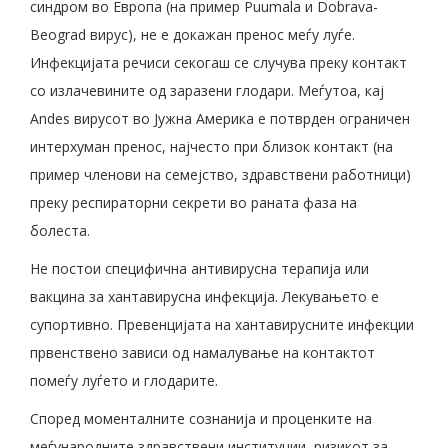
синдром во Европа (на пример Puumala и Dobrava-
Beograd вирус), не е докажан пренос меѓу луѓе.
Инфекцијата речиси секогаш се случува преку контакт
со излачевините од заразени глодари. Меѓутоа, кај
Andes вирусот во Јужна Америка е потврден ограничен
интерхуман пренос, најчесто при близок контакт (на
пример членови на семејство, здравствени работници)
преку респираторни секрети во раната фаза на
болеста.
Не постои специфична антивирусна терапија или
вакцина за хантавирусна инфекција. Лекувањето е
супортивно. Превенцијата на хантавирусните инфекции
првенствено зависи од намалување на контактот
помеѓу луѓето и глодарите.
Според моменталните сознанија и проценките на
меѓународните здравствени институции, ризикот за