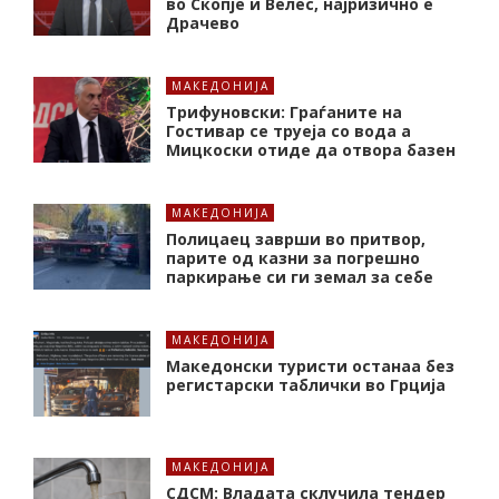
во Скопје и Велес, најризично е
Драчево
МАКЕДОНИЈА
Трифуновски: Граѓаните на
Гостивар се труеја со вода а
Мицкоски отиде да отвора базен
МАКЕДОНИЈА
Полицаец заврши во притвор,
парите од казни за погрешно
паркирање си ги земал за себе
МАКЕДОНИЈА
Македонски туристи останаа без
регистарски таблички во Грција
МАКЕДОНИЈА
СДСМ: Владата склучила тендер