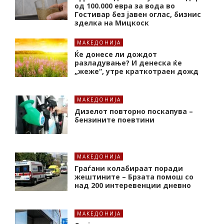
од 100.000 евра за вода во
Гостивар без јавен оглас, бизнис
зделка на Мицкоск
МАКЕДОНИЈА
Ќе донесе ли дождот
разладување? И денеска ќе
„жеже“, утре краткотраен дожд
МАКЕДОНИЈА
Дизелот повторно поскапува –
бензините поевтини
МАКЕДОНИЈА
Граѓани колабираат поради
жештините – Брзата помош со
над 200 интеревенции дневно
МАКЕДОНИЈА