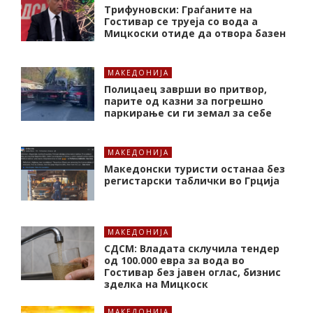
Трифуновски: Граѓаните на
Гостивар се труеја со вода а
Мицкоски отиде да отвора базен
МАКЕДОНИЈА
Полицаец заврши во притвор,
парите од казни за погрешно
паркирање си ги земал за себе
МАКЕДОНИЈА
Македонски туристи останаа без
регистарски таблички во Грција
МАКЕДОНИЈА
СДСМ: Владата склучила тендер
од 100.000 евра за вода во
Гостивар без јавен оглас, бизнис
зделка на Мицкоск
МАКЕДОНИЈА