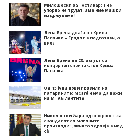
Милошески за Гостивар: Тие
упорно нѐ трујат, ама ние машки
издржуваме!
Лепа Брена доаѓа во Крива
Паланка – Градот е подготвен, а
вие?
Лепа Брена на 29. август со
концертен спектакл во Крива
Паланка
Од 15 јуни нови правила на
патарините: MCard нема да важи
на MTAG лентите
Николовски бара одговорност за
скандалот со млечните
производи: Јавното здравје е над
сѐ