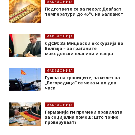
МАКЕДОНИЈА
Подгответе се за пекол: Доаѓаат
температури до 45°C на Балканот
МАКЕДОНИЈА
СДСМ: За Мицкоски екскурзија во
Белгија – за граѓаните
македонски планини и езера
МАКЕДОНИЈА
Гужва на границите, за излез на
„Богородица“ се чека и до два
часа
МАКЕДОНИЈА
Германија ги промени правилата
за социјална помош: Што точно
проверуваат?