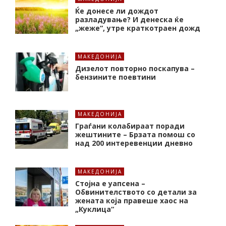
Ќе донесе ли дождот
разладување? И денеска ќе
„жеже“, утре краткотраен дожд
МАКЕДОНИЈА
Дизелот повторно поскапува –
бензините поевтини
МАКЕДОНИЈА
Граѓани колабираат поради
жештините – Брзата помош со
над 200 интеревенции дневно
МАКЕДОНИЈА
Стојна е уапсена –
Обвинителството со детали за
жената која правеше хаос на
„Куклица“