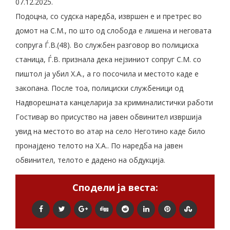
07.12.2025.
Подоцна, со судска наредба, извршен е и претрес во
домот на С.М., по што од слобода е лишена и неговата
сопруга Ѓ.В.(48). Во службен разговор во полициска
станица, Ѓ.В. признала дека нејзиниот сопруг С.М. со
пиштол ја убил Х.А., а го посочила и местото каде е
закопана. После тоа, полициски службеници од
Надворешната канцеларија за криминалистички работи
Гостивар во присуство на јавен обвинител извршија
увид на местото во атар на село Неготино каде било
пронајдено телото на Х.А.. По наредба на јавен
обвинител, телото е дадено на обдукција.
Сподели ја веста: