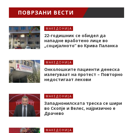
ПОВРЗАНИ ВЕСТИ
МАКЕДОНИЈА
22-годишник се обидел да
нападне вработено лице во
„социјалното“ во Крива Паланка
МАКЕДОНИЈА
Онколошките пациенти денеска
излегуваат на протест – Повторно
недостигаат лекови
МАКЕДОНИЈА
Западнонилската треска се шири
во Скопје и Велес, најризично е
Драчево
МАКЕДОНИЈА