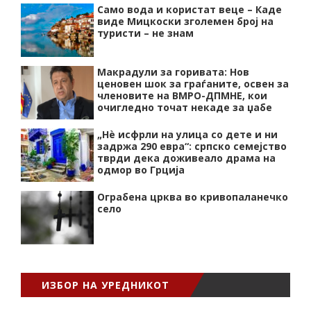
Само вода и користат веце – Каде
виде Мицкоски зголемен број на
туристи – не знам
Макрадули за горивата: Нов
ценовен шок за граѓаните, освен за
членовите на ВМРО-ДПМНЕ, кои
очигледно точат некаде за џабе
„Нѐ исфрли на улица со дете и ни
задржа 290 евра“: српско семејство
тврди дека доживеало драма на
одмор во Грција
Ограбена црква во кривопаланечко
село
ИЗБОР НА УРЕДНИКОТ