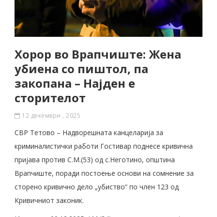
Хорор во Врапчиште: Жена
убиена со пиштол, па
закопана – Најден е
сторителот
12 декември , 2025
СВР Тетово – Надворешната канцеларија за
криминалистички работи Гостивар поднесе кривична
пријава против С.М.(53) од с.Неготино, општина
Врапчиште, поради постоење основи на сомнение за
сторено кривично дело „убиство“ по член 123 од
Кривичниот законик.