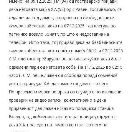
Имено, на 09.12.2025, Ј.М.(34) од гостиварско пријави
дека неговата мајка Х.А.(53) од с.Равен, гостиварско, се
оддалечила од домот, а подоцна на безбедносните
камери забележал дека на 07.12.2025 таа влегува во
патничко возило „фиат“, по што е недостапна на
телефон. Исто така, тој пријави дека на безбедносните
камери забележал дека ноќта помеѓу 06.12. и 07.12.2025
С.М. влегол и пребарувал во неговата куќа и дека биле
одземени пари од неговата соба. На 11.12.2025 во 02:15
часот, С.М. беше лишен од слобода поради сомнение
дека ја принудил Х.А. да замине од домот со него.
По преземени мерки во врска со случајот, по извршени
проверки на видео записи, констатирано е дека
пријавениот дал лажен исказ во полициска станица.
Воедно, од добиениот листинг на повици утврдено е
дека Х.А. последен пат имала контакт со него на