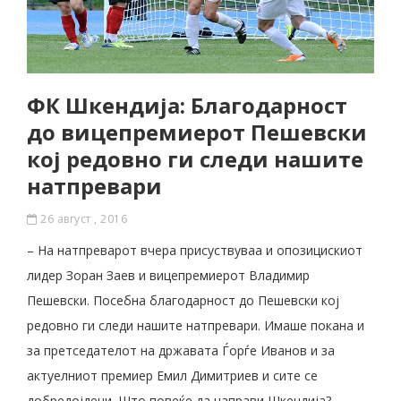
ФК Шкендија: Благодарност
до вицепремиерот Пешевски
кој редовно ги следи нашите
натпревари
26 август , 2016
– На натпреварот вчера присуствуваа и опозицискиот
лидер Зоран Заев и вицепремиерот Владимир
Пешевски. Посебна благодарност до Пешевски кој
редовно ги следи нашите натпревари. Имаше покана и
за претседателот на државата Ѓорѓе Иванов и за
актуелниот премиер Емил Димитриев и сите се
добредојдени. Што повеќе да направи Шкендија?