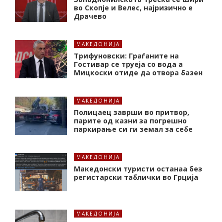
во Скопје и Велес, најризично е
Драчево
МАКЕДОНИЈА
Трифуновски: Граѓаните на
Гостивар се труеја со вода а
Мицкоски отиде да отвора базен
МАКЕДОНИЈА
Полицаец заврши во притвор,
парите од казни за погрешно
паркирање си ги земал за себе
МАКЕДОНИЈА
Македонски туристи останаа без
регистарски таблички во Грција
МАКЕДОНИЈА