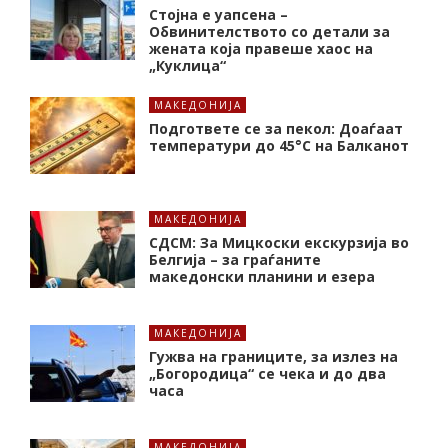
Стојна е уапсена –
Обвинителството со детали за
жената која правеше хаос на
„Куклица“
МАКЕДОНИЈА
Подгответе се за пекол: Доаѓаат
температури до 45°C на Балканот
МАКЕДОНИЈА
СДСМ: За Мицкоски екскурзија во
Белгија – за граѓаните
македонски планини и езера
МАКЕДОНИЈА
Гужва на границите, за излез на
„Богородица“ се чека и до два
часа
МАКЕДОНИЈА