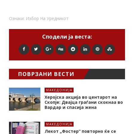
Ознаки:
Избор На Уредникот
Сподели ја веста:
ПОВРЗАНИ ВЕСТИ
МАКЕДОНИЈА
Херојска акција во центарот на
Скопје: Двајца граѓани скокнаа во
Вардар и спасија жена
МАКЕДОНИЈА
Лекот „Фостер“ повторно ќе се