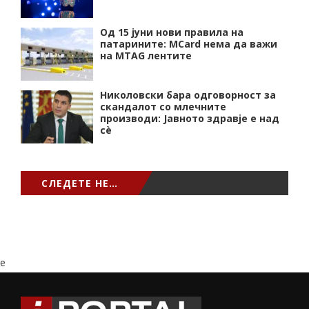
Од 15 јуни нови правила на
патарините: MCard нема да важи
на MTAG лентите
Николовски бара одговорност за
скандалот со млечните
производи: Јавното здравје е над
сѐ
СЛЕДЕТЕ НЕ…
e