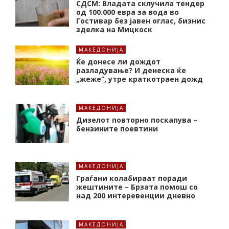
СДСМ: Владата склучила тендер
од 100.000 евра за вода во
Гостивар без јавен оглас, бизнис
зделка на Мицкоск
МАКЕДОНИЈА
Ќе донесе ли дождот
разладување? И денеска ќе
„жеже“, утре краткотраен дожд
МАКЕДОНИЈА
Дизелот повторно поскапува –
бензините поевтини
МАКЕДОНИЈА
Граѓани колабираат поради
жештините – Брзата помош со
над 200 интеревенции дневно
МАКЕДОНИЈА