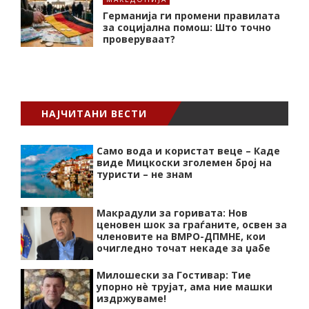
Германија ги промени правилата
за социјална помош: Што точно
проверуваат?
НАЈЧИТАНИ ВЕСТИ
Само вода и користат веце – Каде
виде Мицкоски зголемен број на
туристи – не знам
Макрадули за горивата: Нов
ценовен шок за граѓаните, освен за
членовите на ВМРО-ДПМНЕ, кои
очигледно точат некаде за џабе
Милошески за Гостивар: Тие
упорно нѐ трујат, ама ние машки
издржуваме!