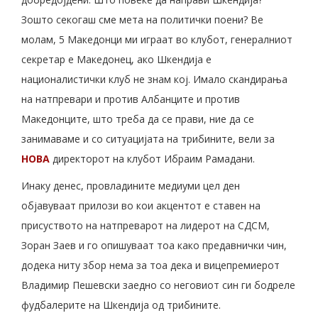
Зошто секогаш сме мета на политички поени? Ве
молам, 5 Македонци ми играат во клубот, генералниот
секретар е Македонец, ако Шкендија е
националистички клуб не знам кој. Имало скандирања
на натпревари и против Албанците и против
Македонците, што треба да се прави, ние да се
занимаваме и со ситуацијата на трибините, вели за
НОВА
директорот на клубот Ибраим Рамадани.
Инаку денес, провладините медиуми цел ден
објавуваат прилози во кои акцентот е ставен на
присуството на натпреварот на лидерот на СДСМ,
Зоран Заев и го опишуваат тоа како предавнички чин,
додека ниту збор нема за тоа дека и вицепремиерот
Владимир Пешевски заедно со неговиот син ги бодреле
фудбалерите на Шкендија од трибините.