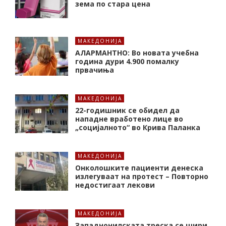
зема по стара цена
МАКЕДОНИЈА
АЛАРМАНТНО: Во новата учебна
година дури 4.900 помалку
првачиња
МАКЕДОНИЈА
22-годишник се обидел да
нападне вработено лице во
„социјалното“ во Крива Паланка
МАКЕДОНИЈА
Онколошките пациенти денеска
излегуваат на протест – Повторно
недостигаат лекови
МАКЕДОНИЈА
Западнонилската треска се шири