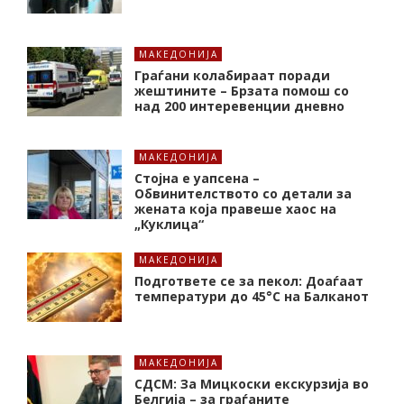
МАКЕДОНИЈА
Граѓани колабираат поради
жештините – Брзата помош со
над 200 интеревенции дневно
МАКЕДОНИЈА
Стојна е уапсена –
Обвинителството со детали за
жената која правеше хаос на
„Куклица“
МАКЕДОНИЈА
Подгответе се за пекол: Доаѓаат
температури до 45°C на Балканот
МАКЕДОНИЈА
СДСМ: За Мицкоски екскурзија во
Белгија – за граѓаните