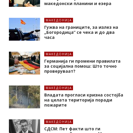
македонски планини и езера
МАКЕДОНИЈА
Гужва на границите, за излез на
„Богородица“ се чека и до два
часа
МАКЕДОНИЈА
Германија ги промени правилата
за социјална помош: Што точно
проверуваат?
МАКЕДОНИЈА
Владата прогласи кризна состојба
на целата територија поради
пожарите
МАКЕДОНИЈА
СДСМ: Пет факти што ги