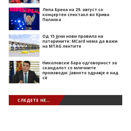
Лепа Брена на 29. август со
концертен спектакл во Крива
Паланка
Од 15 јуни нови правила на
патарините: MCard нема да важи
на MTAG лентите
Николовски бара одговорност за
скандалот со млечните
производи: Јавното здравје е над
сѐ
СЛЕДЕТЕ НЕ…