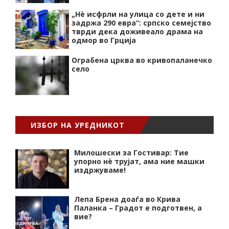
„Нѐ исфрли на улица со дете и ни
задржа 290 евра“: српско семејство
тврди дека доживеало драма на
одмор во Грција
Ограбена црква во кривопаланечко
село
ИЗБОР НА УРЕДНИКОТ
Милошески за Гостивар: Тие
упорно нѐ трујат, ама ние машки
издржуваме!
Лепа Брена доаѓа во Крива
Паланка – Градот е подготвен, а
вие?