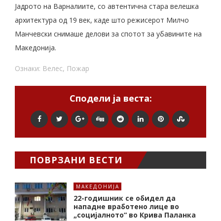
Јадрото на Варналиите, со автентична стара велешка
архитектура од 19 век, каде што режисерот Милчо
Манчевски снимаше делови за спотот за убавините на
Македонија.
Ознаки:
Велес
,
Пожар
Сподели ја веста:
ПОВРЗАНИ ВЕСТИ
МАКЕДОНИЈА
22-годишник се обидел да
нападне вработено лице во
„социјалното“ во Крива Паланка