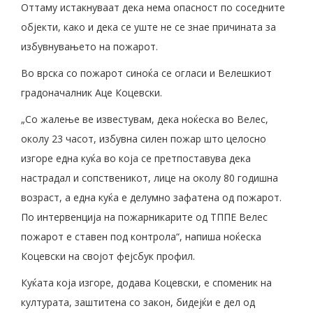
Оттаму истакнуваат дека нема опасност по соседните
објекти, како и дека се уште не се знае причината за
избувнувањето на пожарот.
Во врска со пожарот синоќа се огласи и Велешкиот
градоначалник Аце Коцевски.
„Со жалење ве известувам, дека ноќеска во Велес,
околу 23 часот, избувна силен пожар што целосно
изгоре една куќа во која се претпоставува дека
настрадал и сопственикот, лице на околу 80 годишна
возраст, а една куќа е делумно зафатена од пожарот.
По интервенција на пожарникарите од ТППЕ Велес
пожарот е ставен под контрола“, напиша ноќеска
Коцевски на својот фејсбук профил.
Куќата која изгоре, додава Коцевски, е споменик на
културата, заштитена со закон, бидејќи е дел од