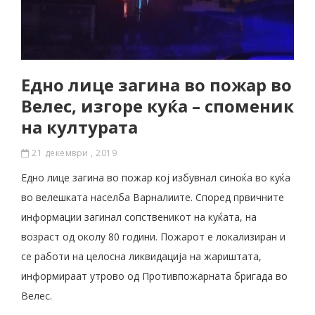
Едно лице загина во пожар во
Велес, изгоре куќа – споменик
на културата
21 декември , 2019
Едно лице загина во пожар кој избувнал синоќа во куќа
во велешката населба Варналиите. Според првичните
информации загинал сопственикот на куќата, на
возраст од околу 80 години. Пожарот е локализиран и
се работи на целосна ликвидација на жариштата,
информираат утрово од Противпожарната бригада во
Велес.