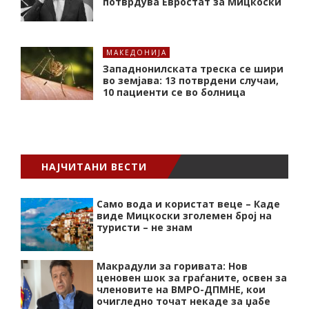
потврдува Евростат за Мицкоски
МАКЕДОНИЈА
Западнонилската треска се шири
во земјава: 13 потврдени случаи,
10 пациенти се во болница
НАЈЧИТАНИ ВЕСТИ
Само вода и користат веце – Каде
виде Мицкоски зголемен број на
туристи – не знам
Макрадули за горивата: Нов
ценовен шок за граѓаните, освен за
членовите на ВМРО-ДПМНЕ, кои
очигледно точат некаде за џабе