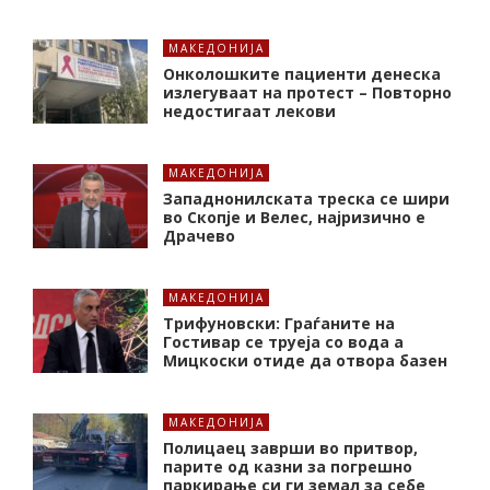
МАКЕДОНИЈА
Онколошките пациенти денеска
излегуваат на протест – Повторно
недостигаат лекови
МАКЕДОНИЈА
Западнонилската треска се шири
во Скопје и Велес, најризично е
Драчево
МАКЕДОНИЈА
Трифуновски: Граѓаните на
Гостивар се труеја со вода а
Мицкоски отиде да отвора базен
МАКЕДОНИЈА
Полицаец заврши во притвор,
парите од казни за погрешно
паркирање си ги земал за себе