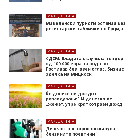
МАКЕДОНИЈА
Македонски туристи останаа без
регистарски таблички во Грција
МАКЕДОНИЈА
СДСМ: Владата склучила тендер
од 100.000 евра за вода во
Гостивар без јавен оглас, бизнис
зделка на Мицкоск
МАКЕДОНИЈА
Ќе донесе ли дождот
разладување? И денеска ќе
„жеже“, утре краткотраен дожд
МАКЕДОНИЈА
Дизелот повторно поскапува –
бензините поевтини