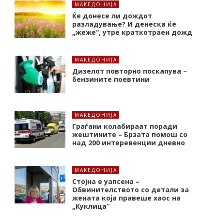
МАКЕДОНИЈА
Ќе донесе ли дождот
разладување? И денеска ќе
„жеже“, утре краткотраен дожд
МАКЕДОНИЈА
Дизелот повторно поскапува –
бензините поевтини
МАКЕДОНИЈА
Граѓани колабираат поради
жештините – Брзата помош со
над 200 интеревенции дневно
МАКЕДОНИЈА
Стојна е уапсена –
Обвинителството со детали за
жената која правеше хаос на
„Куклица“