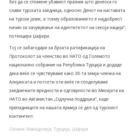
без да се спомене убавиот празник што денеска го
слави турската заедница, односно Денот на наставата
на турски јазик, а токму образованието е најдобриот
начин за зачувување на идентитетот на секоја нација“,
потенцира Џафери.
Тој се забагодари за брзата ратификација на
Протоколот за членство во НАТО од Големото
национално собрание на Република Турција и додаде
дека веќе се чувствуваме како 30-та земја-членка на
Алијансата и потсети оти веќе ги споделуваме
заедничките вредности и одговрности во Мисијата на
НАТО во Авганистан „Одлучна поддршка“, каде
припадниците на нашата Армија се дел од турскиот
контингент.
Ознаки:
Македонија
,
Турција
,
Џафери