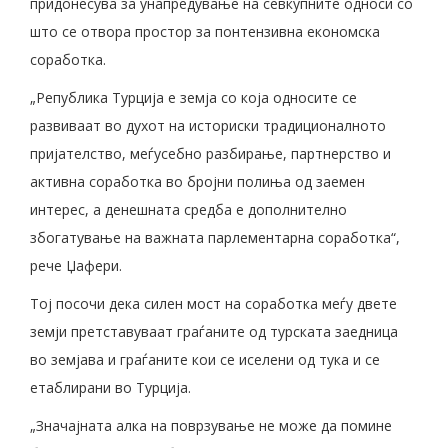
придонесува за унапредување на севкупните односи со
што се отвора простор за понтензивна економска
соработка.
„Република Турција е земја со која односите се
развиваат во духот на историски традиционалното
пријателство, меѓусебно разбирање, партнерство и
активна соработка во бројни полиња од заемен
интерес, а денешната средба е дополнително
збогатување на важната парлементарна соработка“,
рече Џафери.
Тој посочи дека силен мост на соработка меѓу двете
земји претставуваат граѓаните од турската заедница
во земјава и граѓаните кои се иселени од тука и се
етаблирани во Турција.
„Значајната алка на поврзување не може да помине