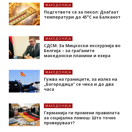
МАКЕДОНИЈА
Подгответе се за пекол: Доаѓаат
температури до 45°C на Балканот
МАКЕДОНИЈА
СДСМ: За Мицкоски екскурзија во
Белгија – за граѓаните
македонски планини и езера
МАКЕДОНИЈА
Гужва на границите, за излез на
„Богородица“ се чека и до два
часа
МАКЕДОНИЈА
Германија ги промени правилата
за социјална помош: Што точно
проверуваат?