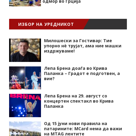
одмор во Грција
ИЗБОР НА УРЕДНИКОТ
Милошески за Гостивар: Тие
упорно нѐ трујат, ама ние машки
издржуваме!
Лепа Брена доаѓа во Крива
Паланка – Градот е подготвен, а
вие?
Лепа Брена на 29. август со
концертен спектакл во Крива
Паланка
Од 15 јуни нови правила на
патарините: MCard нема да важи
на MTAG лентите