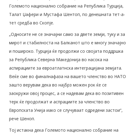
Големото национално собрание на Република Турција,
Талат Џафери и Мустафа Шентоп, по денешната тет-а-
тет средба во Скопје.
„Односите не се значајни само за двете земји, туку и за
мирот и стабилноста на Балканот што е многу значајно
и пошироко. Турција ќе продолжи со својата поддршка
за Република Северна Македонија во насока на
аспирациите за евроатлатнска интеграцијана земјата.
Веќе сме во финалнафаза на вашето членство во НАТО
зашто верувам дека во најбрз можен рок ќе се
заокружи овој процес, а се надевам дека во позитивен
терк ќе продолжат и аспрациите за членство во
Европската Унија иако се случуваат одредени застои“,
рече Шеноп.
Тој истакна дека Големото национално собрание на