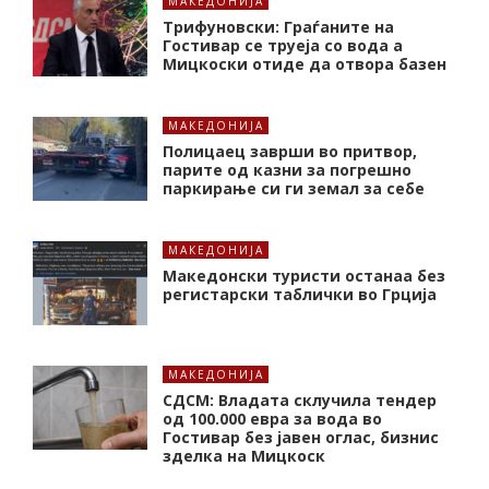
МАКЕДОНИЈА
Трифуновски: Граѓаните на
Гостивар се труеја со вода а
Мицкоски отиде да отвора базен
МАКЕДОНИЈА
Полицаец заврши во притвор,
парите од казни за погрешно
паркирање си ги земал за себе
МАКЕДОНИЈА
Македонски туристи останаа без
регистарски таблички во Грција
МАКЕДОНИЈА
СДСМ: Владата склучила тендер
од 100.000 евра за вода во
Гостивар без јавен оглас, бизнис
зделка на Мицкоск