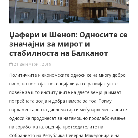
Џафери и Шеноп: Односите се
значајни за мирот и
стабилноста на Балканот
21 декември , 2019
Политичките и економските односи се на многу добро
ниво, но постојат потенцијали да се развијат уште
повеќе за што институциите на двете земји ја имаат
потребната волја и добра намера за тоа. Токму
парламентарната дипломатија и меѓупарлементарните
односи ќе продонесат за натамошно продлабочување
на соработката, оценија претседателите на
Собранието на Република Северна Македонија и на