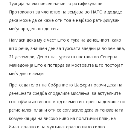
Турција на експресен начин го ратификуваше
Протоколот за членство на земјава во НАТО и додаде
дека може да се каже оти тоа е најбзро ратификуван
меѓународен акт до сега.
Нагласи дека му е чест што е тука на денешниот, како
што рече, значаен ден за турската заедница во земјава,
21 декември, Денот на турската настава во Северна
Македонија што е потврда за мостовите што постојат
меѓу двете земји.
Претседателот на Собранието Џафери посочи дека на
денешната средба споделиле мислења за актуелните
состојби и активности од вземен интерес на домашен и
регионален план и оти се согласиле дека интензивната
комуникација на високо ниво на политички план, на
билатерлано и на мултилатерално ниво силно