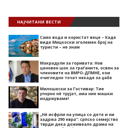
НАЈЧИТАНИ ВЕСТИ
Само вода и користат веце – Каде
виде Мицкоски зголемен број на
туристи – не знам
Макрадули за горивата: Нов
ценовен шок за граѓаните, освен за
членовите на ВМРО-ДПМНЕ, кои
очигледно точат некаде за џабе
Милошески за Гостивар: Тие
упорно нѐ трујат, ама ние машки
издржуваме!
„Нѐ исфрли на улица со дете и ни
задржа 290 евра“: српско семејство
тврди дека доживеало драма на