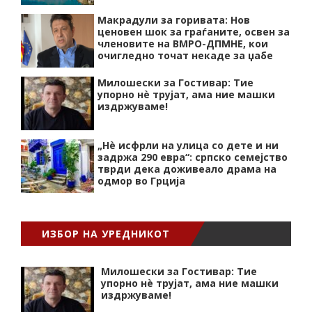
Макрадули за горивата: Нов
ценовен шок за граѓаните, освен за
членовите на ВМРО-ДПМНЕ, кои
очигледно точат некаде за џабе
Милошески за Гостивар: Тие
упорно нѐ трујат, ама ние машки
издржуваме!
„Нѐ исфрли на улица со дете и ни
задржа 290 евра“: српско семејство
тврди дека доживеало драма на
одмор во Грција
ИЗБОР НА УРЕДНИКОТ
Милошески за Гостивар: Тие
упорно нѐ трујат, ама ние машки
издржуваме!