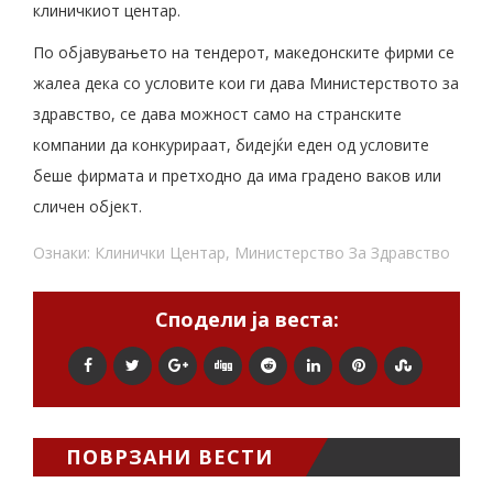
клиничкиот центар.
По објавувањето на тендерот, македонските фирми се
жалеа дека со условите кои ги дава Министерството за
здравство, се дава можност само на странските
компании да конкурираат, бидејќи еден од условите
беше фирмата и претходно да има градено ваков или
сличен објект.
Ознаки:
Клинички Центар
,
Министерство За Здравство
Сподели ја веста:
ПОВРЗАНИ ВЕСТИ