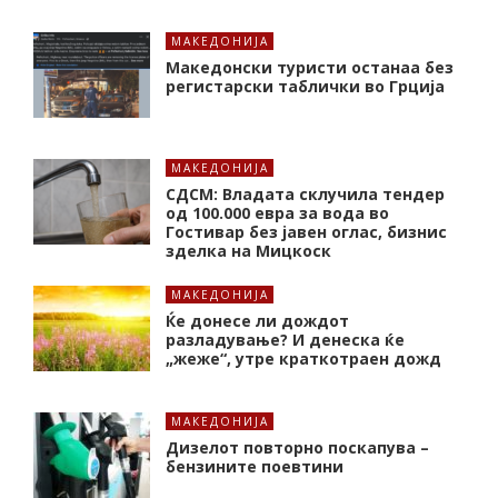
МАКЕДОНИЈА
Македонски туристи останаа без
регистарски таблички во Грција
МАКЕДОНИЈА
СДСМ: Владата склучила тендер
од 100.000 евра за вода во
Гостивар без јавен оглас, бизнис
зделка на Мицкоск
МАКЕДОНИЈА
Ќе донесе ли дождот
разладување? И денеска ќе
„жеже“, утре краткотраен дожд
МАКЕДОНИЈА
Дизелот повторно поскапува –
бензините поевтини