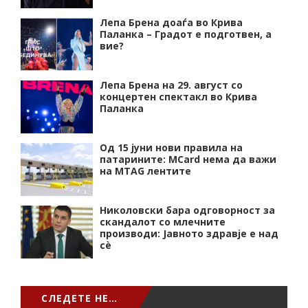
Лепа Брена доаѓа во Крива
Паланка – Градот е подготвен, а
вие?
Лепа Брена на 29. август со
концертен спектакл во Крива
Паланка
Од 15 јуни нови правила на
патарините: MCard нема да важи
на MTAG лентите
Николовски бара одговорност за
скандалот со млечните
производи: Јавното здравје е над
сѐ
СЛЕДЕТЕ НЕ…