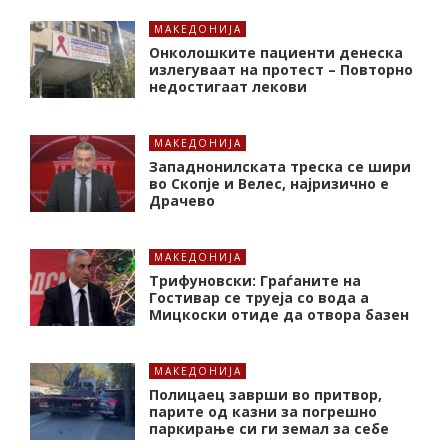
МАКЕДОНИЈА
Онколошките пациенти денеска
излегуваат на протест – Повторно
недостигаат лекови
МАКЕДОНИЈА
Западнонилската треска се шири
во Скопје и Велес, најризично е
Драчево
МАКЕДОНИЈА
Трифуновски: Граѓаните на
Гостивар се труеја со вода а
Мицкоски отиде да отвора базен
МАКЕДОНИЈА
Полицаец заврши во притвор,
парите од казни за погрешно
паркирање си ги земал за себе