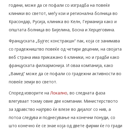
години, може да се пофали со изградба на повеќе
клиники во светот, меѓу кои и регионална болница во
Красондар, Русија, клиника во Келн, Германија како и
општата болница во Бијелина, Босна и Херцеговина.
Француската „Бујгес констракшн“ пак, која се занимава
со градежништво повеќе од четири децении, на својата
веб страна има прикажано 6 клиники, но и градби како
француската филхармонија. И оваа компанија, како
„Вамед“ може да се пофали со градежни активности во
повеќе земји во светот.
Според изворите на
Локално
, во следната фаза
влегуваат токму овие две компании. Министерството
за здравство најпрво ќе влезе во дијалог со нив, а
потоа следува и поднесување на конечни понуди, со
што конечно ќе се знае која од двете фирми ќе го гради