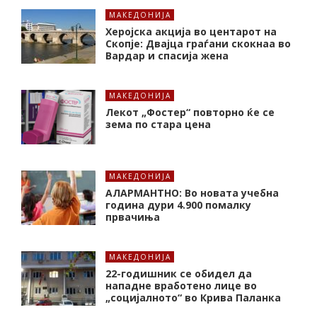
МАКЕДОНИЈА
Херојска акција во центарот на
Скопје: Двајца граѓани скокнаа во
Вардар и спасија жена
МАКЕДОНИЈА
Лекот „Фостер“ повторно ќе се
зема по стара цена
МАКЕДОНИЈА
АЛАРМАНТНО: Во новата учебна
година дури 4.900 помалку
првачиња
МАКЕДОНИЈА
22-годишник се обидел да
нападне вработено лице во
„социјалното“ во Крива Паланка