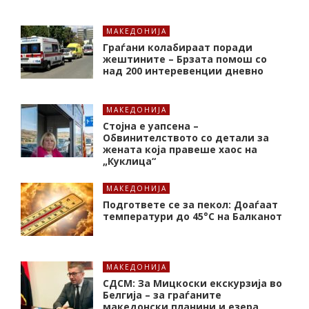
МАКЕДОНИЈА
Граѓани колабираат поради
жештините – Брзата помош со
над 200 интеревенции дневно
МАКЕДОНИЈА
Стојна е уапсена –
Обвинителството со детали за
жената која правеше хаос на
„Куклица“
МАКЕДОНИЈА
Подгответе се за пекол: Доаѓаат
температури до 45°C на Балканот
МАКЕДОНИЈА
СДСМ: За Мицкоски екскурзија во
Белгија – за граѓаните
македонски планини и езера