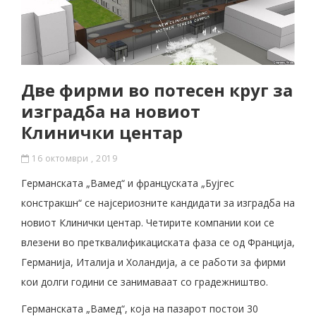
Две фирми во потесен круг за
изградба на новиот
Клинички центар
16 октомври , 2019
Германската „Вамед“ и француската „Бујгес
констракшн“ се најсериозните кандидати за изградба на
новиот Клинички центар. Четирите компании кои се
влезени во претквалификациската фаза се од Франција,
Германија, Италија и Холандија, а се работи за фирми
кои долги години се занимаваат со градежништво.
Германската „Вамед“, која на пазарот постои 30