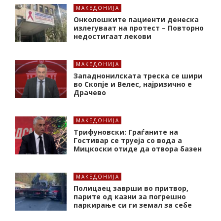
МАКЕДОНИЈА
Онколошките пациенти денеска
излегуваат на протест – Повторно
недостигаат лекови
МАКЕДОНИЈА
Западнонилската треска се шири
во Скопје и Велес, најризично е
Драчево
МАКЕДОНИЈА
Трифуновски: Граѓаните на
Гостивар се труеја со вода а
Мицкоски отиде да отвора базен
МАКЕДОНИЈА
Полицаец заврши во притвор,
парите од казни за погрешно
паркирање си ги земал за себе