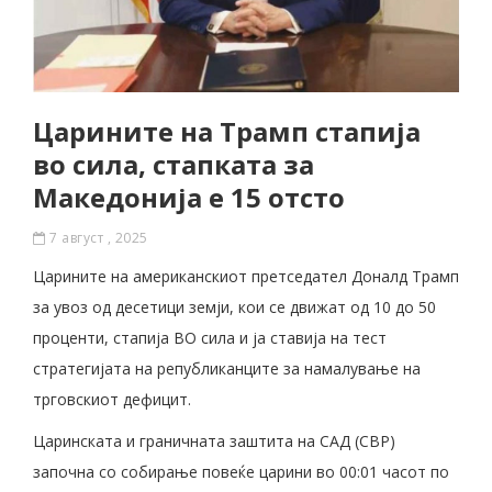
Царините на Трамп стапија
во сила, стапката за
Македонија е 15 отсто
7 август , 2025
Царините на американскиот претседател Доналд Трамп
за увоз од десетици земји, кои се движат од 10 до 50
проценти, стапија ВО сила и ја ставија на тест
стратегијата на републиканците за намалување на
трговскиот дефицит.
Царинската и граничната заштита на САД (CBP)
започна со собирање повеќе царини во 00:01 часот по