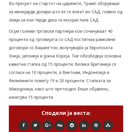
Во пресрет на стартот на царините, Трамп зборуваше
за милијарди долари што ќе се влеат во САД, главно од
земји за кои тврди дека ги искористиле САД.
Осум големи трговски партнери кои сочинуваат 40
проценти од трговијата со САД постигнаа рамковни
договори со Вашингтон, вклучувајќи ја Европската
Унија, Јапонија и Јужна Кореја. Тие обезбедија основна
каматна стапка од 15 проценти. Велика Британија се
согласи на 10 проценти, а Виетнам, Индонезија и
Филипините помеѓу 19 и 20 проценти. Стапката за
Македонија, како што претходно беше објавено,
изнесува 15 проценти.
Сподели ја веста: