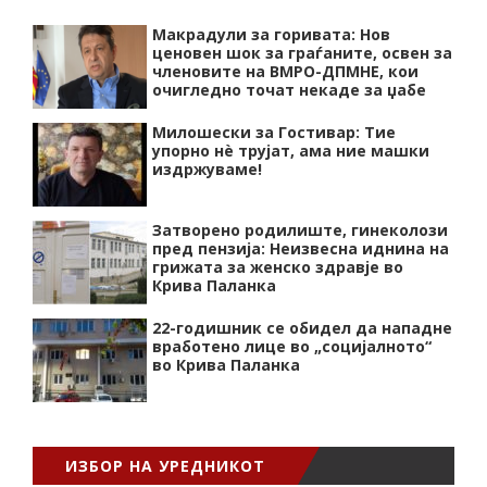
Макрадули за горивата: Нов
ценовен шок за граѓаните, освен за
членовите на ВМРО-ДПМНЕ, кои
очигледно точат некаде за џабе
Милошески за Гостивар: Тие
упорно нѐ трујат, ама ние машки
издржуваме!
Затворено родилиште, гинеколози
пред пензија: Неизвесна иднина на
грижата за женско здравје во
Крива Паланка
22-годишник се обидел да нападне
вработено лице во „социјалното“
во Крива Паланка
ИЗБОР НА УРЕДНИКОТ