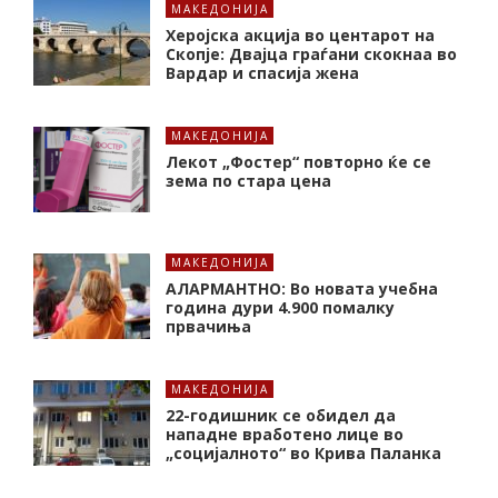
МАКЕДОНИЈА
Херојска акција во центарот на
Скопје: Двајца граѓани скокнаа во
Вардар и спасија жена
МАКЕДОНИЈА
Лекот „Фостер“ повторно ќе се
зема по стара цена
МАКЕДОНИЈА
АЛАРМАНТНО: Во новата учебна
година дури 4.900 помалку
првачиња
МАКЕДОНИЈА
22-годишник се обидел да
нападне вработено лице во
„социјалното“ во Крива Паланка