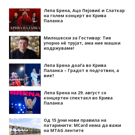
Лепа Брена, Ацо Пејовиќ и Слаткар
на голем концерт во Крива
Паланка
Милошески за Гостивар: Тие
упорно нѐ трујат, ама ние машки
издржуваме!
Лепа Брена доаѓа во Крива
Паланка – Градот е подготвен, а
вие?
Лепа Брена на 29. август со
концертен спектакл во Крива
Паланка
Од 15 јуни нови правила на
патарините: MCard нема да важи
на MTAG лентите