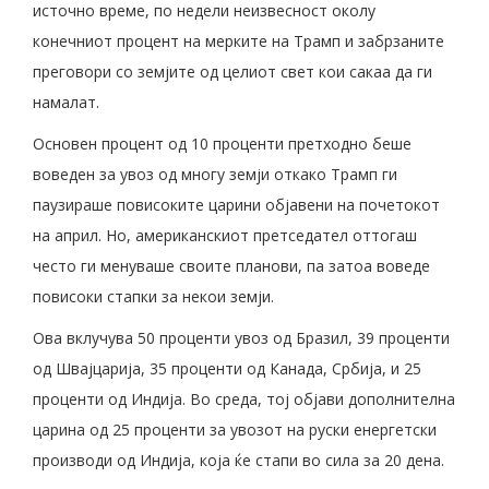
источно време, по недели неизвесност околу
конечниот процент на мерките на Трамп и забрзаните
преговори со земјите од целиот свет кои сакаа да ги
намалат.
Основен процент од 10 проценти претходно беше
воведен за увоз од многу земји откако Трамп ги
паузираше повисоките царини објавени на почетокот
на април. Но, американскиот претседател оттогаш
често ги менуваше своите планови, па затоа воведе
повисоки стапки за некои земји.
Ова вклучува 50 проценти увоз од Бразил, 39 проценти
од Швајцарија, 35 проценти од Канада, Србија, и 25
проценти од Индија. Во среда, тој објави дополнителна
царина од 25 проценти за увозот на руски енергетски
производи од Индија, која ќе стапи во сила за 20 дена.