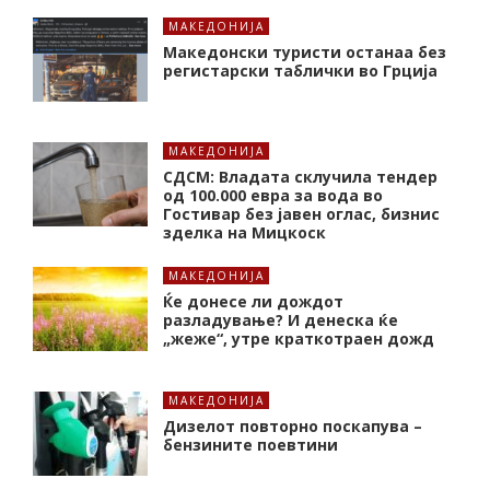
МАКЕДОНИЈА
Македонски туристи останаа без
регистарски таблички во Грција
МАКЕДОНИЈА
СДСМ: Владата склучила тендер
од 100.000 евра за вода во
Гостивар без јавен оглас, бизнис
зделка на Мицкоск
МАКЕДОНИЈА
Ќе донесе ли дождот
разладување? И денеска ќе
„жеже“, утре краткотраен дожд
МАКЕДОНИЈА
Дизелот повторно поскапува –
бензините поевтини