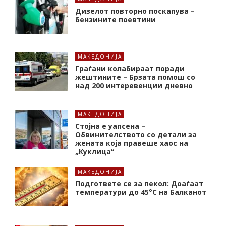
Дизелот повторно поскапува –
бензините поевтини
МАКЕДОНИЈА
Граѓани колабираат поради
жештините – Брзата помош со
над 200 интеревенции дневно
МАКЕДОНИЈА
Стојна е уапсена –
Обвинителството со детали за
жената која правеше хаос на
„Куклица“
МАКЕДОНИЈА
Подгответе се за пекол: Доаѓаат
температури до 45°C на Балканот