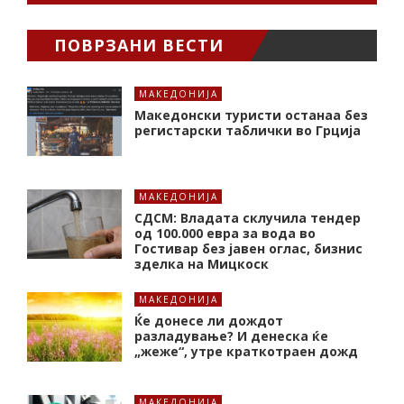
ПОВРЗАНИ ВЕСТИ
МАКЕДОНИЈА
Македонски туристи останаа без
регистарски таблички во Грција
МАКЕДОНИЈА
СДСМ: Владата склучила тендер
од 100.000 евра за вода во
Гостивар без јавен оглас, бизнис
зделка на Мицкоск
МАКЕДОНИЈА
Ќе донесе ли дождот
разладување? И денеска ќе
„жеже“, утре краткотраен дожд
МАКЕДОНИЈА