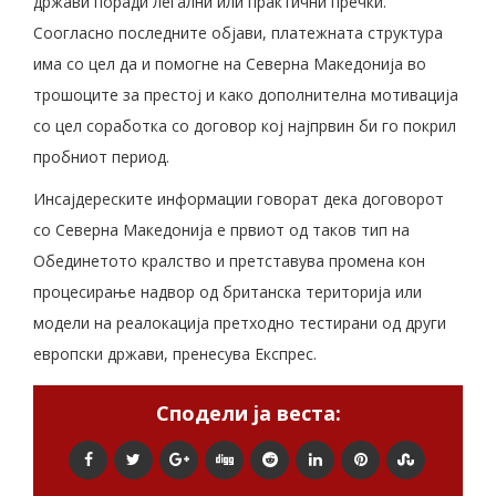
држави поради легални или практични пречки.
Соогласно последните објави, платежната структура
има со цел да и помогне на Северна Македонија во
трошоците за престој и како дополнителна мотивација
со цел соработка со договор кој најпрвин би го покрил
пробниот период.
Инсајдереските информации говорат дека договорот
со Северна Македонија е првиот од таков тип на
Обединетото кралство и претставува промена кон
процесирање надвор од британска територија или
модели на реалокација претходно тестирани од други
европски држави, пренесува Експрес.
Сподели ја веста: