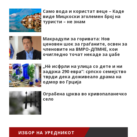
Само вода и користат веце – Каде
виде Мицкоски зголемен број на
туристи – не знам
Макрадули за горивата: Нов
ценовен шок за граѓаните, освен за
членовите на ВМРО-ДПМНЕ, кои
очигледно точат некаде за џабе
„Нѐ исфрли на улица со дете и ни
задржа 290 евра“: српско семејство
тврди дека доживеало драма на
одмор во Грција
Ограбена црква во кривопаланечко
село
ИЗБОР НА УРЕДНИКОТ