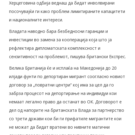
Херцеговина одбија веднаш да бидат инволвирани
посочувајќи ги како проблем лимитираните капацитети
и националните интереси.
Владата наводно бара безбедносни гаранции и
инвестиции во замена за кооперација која што ја
рефлектира дипломатската комплексност и
сензитивност на проблемот, пишува британски Експрес.
Велика Британија ќе и исплаќа на Македонија до 20
илјади фунти по депортиран мигрант соогласно новиот
договор за „повратни центри“ кој има за цел да го
забрза процесот на депортирање на индивидуи кои
немаат легално право да останат во ОК. Договорот е
дел од напорите на британската Влада за партнерство
со трети држави кои би ги прифатиле мигрантите кои
не можат да бидат вратени во нивните матични