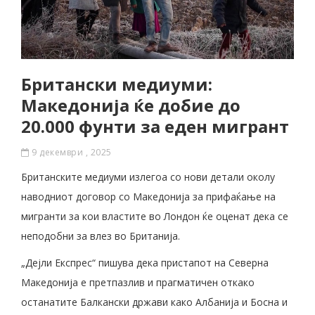
Британски медиуми:
Македонија ќе добие до
20.000 фунти за еден мигрант
9 декември , 2025
Британските медиуми излегоа со нови детали околу
наводниот договор со Македонија за прифаќање на
мигранти за кои властите во Лондон ќе оценат дека се
неподобни за влез во Британија.
„Дејли Експрес“ пишува дека пристапот на Северна
Македонија е претпазлив и прагматичен откако
останатите Балкански држави како Албанија и Босна и