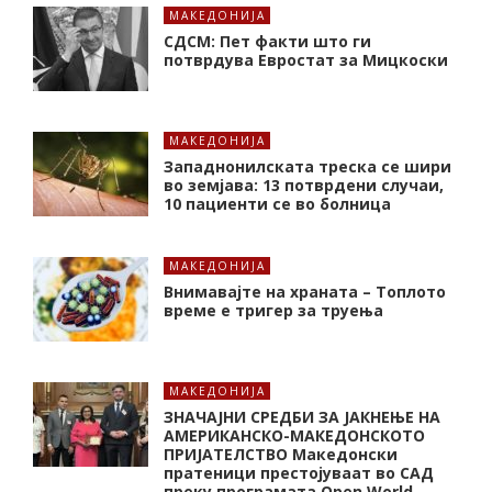
МАКЕДОНИЈА
СДСМ: Пет факти што ги
потврдува Евростат за Мицкоски
МАКЕДОНИЈА
Западнонилската треска се шири
во земјава: 13 потврдени случаи,
10 пациенти се во болница
МАКЕДОНИЈА
Внимавајте на храната – Топлото
време е тригер за труења
МАКЕДОНИЈА
ЗНАЧАЈНИ СРЕДБИ ЗА ЈАКНЕЊЕ НА
АМЕРИКАНСКО-МАКЕДОНСКОТО
ПРИЈАТЕЛСТВО Македонски
пратеници престојуваат во САД
преку програмата Open World