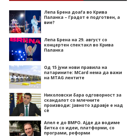
Лепа Брена доаѓа во Крива
Паланка – Градот е подготвен, а
вие?
Лепа Брена на 29. август со
концертен спектакл во Крива
Паланка
Од 15 јуни нови правила на
патарините: MCard нема да важи
на MTAG лентите
Николовски бара одговорност за
скандалот со млечните
производи: Јавното здравје е над
сѐ
Апел е до ВМРО. Ајде да водиме
битка со идеи, платформи, со
програми, реформи