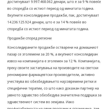
достигнуваат 9.997.468.062 денари, што е за 9 % повеќе
во споредба со истиот период од минатата година.
Вкупните консолидирани продажби, пак, достигнуваат
14.236.125.924 денари, што е за 14 % повеќе во
споредба со истиот период од минатата година.
Продажби според региони
Консолидираните продажби остварени на домашниот
пазар се зголемени за 20 %, а вкупниот консолидиран
извоз на компанијата е зголемен за 12 %. Компанијата,
преку своите застапувања на производите на светски
реномирани фармацевтски производители, активно
учествува во обезбедувањето најсовремени ретки и
специфични терапии, со што како докажан партнер на
јавното здравство обезбедува значителна поддршка за
здравствениот систем во земјава. Иако
профитабилноста на овие програми е ограничена, тие