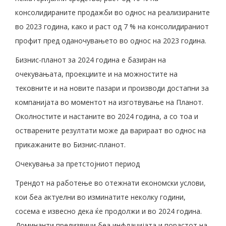
консолидираните продажби во однос на реализираните
во 2023 година, како и раст од 7 % на консолидираниот
профит пред оданочувањето во однос на 2023 година.
Бизнис-планот за 2024 година е базиран на
очекувањата, проекциите и на можностите на
тековните и на новите пазари и производи достапни за
компанијата во моментот на изготвување на Планот.
Околностите и настаните во 2024 година, а со тоа и
остварените резултати може да варираат во однос на
прикажаните во Бизнис-планот.
Очекувања за претстојниот период
Трендот на работење во отежнати економски услови,
кои беа актуелни во изминатите неколку години,
сосема е извесно дека ќе продолжи и во 2024 година.
Доминанти предизвици беа инфлацијата и порастот на