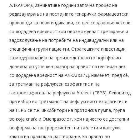
АЛКАЛОИД изминативе години започна процес на
редизајнирање на постојните генерички фармацевтски
производи за нови индикации, со цел создавање лекови
со додадена вредност кои овозможуваат третирање и
задоволување на потребите на индивидуални или на
специфични групи пациенти. Стратешките инвестиции
за модернизација на производственото портфолио
доведоа до успешен развој на првиот патентиран лек
со додадена вредност на АЛКАЛОИД, наменет, пред сѐ,
за третман на рефлуксен езофагитис и на
гастроезофагеална рефлуксна болест (ГЕРБ). Лекови од
прв избор во третманот на рефлуксниот езофагитис и
на ГЕРБ се т.н. инхибитори на протонска пумпа, група
во која спаѓа и Омепразолот, кои најчесто се достапни
во форма на гастрорезистентни таблети и капсули,
како и на прашок за растворање. За првпат во