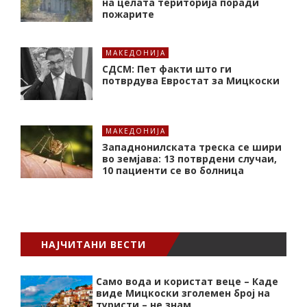
на целата територија поради
пожарите
МАКЕДОНИЈА
СДСМ: Пет факти што ги
потврдува Евростат за Мицкоски
МАКЕДОНИЈА
Западнонилската треска се шири
во земјава: 13 потврдени случаи,
10 пациенти се во болница
НАЈЧИТАНИ ВЕСТИ
Само вода и користат веце – Каде
виде Мицкоски зголемен број на
туристи – не знам