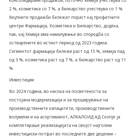
консолидирани продажби, поточно хемија учествува со
2 %, козметика со 7 %, а билкарство учествува со 1 %.
Вкупните продажби бележат пораст кај профитните
центри Фармација, Козметика и Билкарство, додека,
пак, кај Хемија има намалување во споредба со
остварените во истиот период од 2023 година.
Сегментот фармација бележи раст од 15 %, хемија пад
од 3 %, козметика раст од 7 %, а билкарство раст од 11
%.
Инвестиции
Во 2024 година, во насока на посветеноста за
постојана модернизација и за проширување на
производствените капацитети, производствените
волумени и на асортиманот, АЛКАЛОИД АД Скопје ја
комплетираше реализацијата на својот најголем
инвестициски потфат во последните две децении –