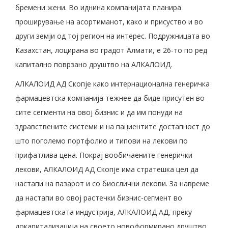
бремени жени. Во иднина компанијата планира
проширување на асортиманот, како и присуство и во
други земји од тој регион на интерес. Подружницата во
Казахстан, лоцирана во градот Алмати, е 26-то по ред
капитално поврзано друштво на АЛКАЛОИД.
АЛКАЛОИД АД Скопје како интернационална генеричка
фармацевтска компанија тежнее да биде присутен во
сите сегменти на овој бизнис и да им понуди на
здравствените системи и на пациентите достапност до
што поголемо портфолио и типови на лекови по
прифатлива цена. Покрај вообичаените генерички
лекови, АЛКАЛОИД АД Скопје има стратешка цел да
настапи на пазарот и со биослични лекови. За навреме
да настапи во овој растечки бизнис-сегмент во
фармацевтската индустрија, АЛКАЛОИД АД, преку
докапитализација на своето новоформирано друштво