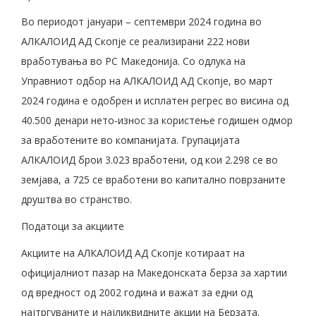
Во периодот јануари – септември 2024 година во
АЛКАЛОИД АД Скопје се реализирани 222 нови
вработувања во РС Македонија. Со одлука на
Управниот одбор на АЛКАЛОИД АД Скопје, во март
2024 година е одобрен и исплатен регрес во висина од
40.500 денари нето-износ за користење годишен одмор
за вработените во компанијата. Групацијата
АЛКАЛОИД брои 3.023 вработени, од кои 2.298 се во
земјава, а 725 се вработени во капитално поврзаните
друштва во странство.
Податоци за акциите
Акциите на АЛКАЛОИД АД Скопје котираат на
официјалниот пазар на Македонската берза за хартии
од вредност од 2002 година и важат за едни од
најтргуваните и најликвидните акции на Берзата.