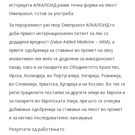
историјата АЛКАЛОИД разви течна форма на лекот
Омепразол, готов за употреба.
За пероралниот раствор Омепразол АЛКАЛОИД го
доби првиот интернационален патент за лек со
додадена вредност (Value Added Medicine – VAM), а
првите одобренија за ставање во промет на овој
иновативен лек веќе се доделени за македонскиот
пазар, како и за пазарите во Обединетото Кралство,
Ирска, Холандија, во Португалија, Унгарија, Романија,
во Словенија, Хрватска, Бугарија и на Косово. Во тек се
регистрациските постапки за другите земји во Европа и
за пазарите во Европската Унија, при што се очекува
добивање одобренија за ставање на лекот во промет
и за негово последователно лансирање.
Резултати од работењето