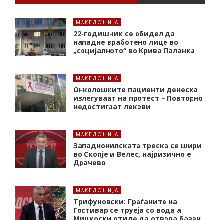
МАКЕДОНИЈА
22-годишник се обидел да
нападне вработено лице во
„социјалното“ во Крива Паланка
МАКЕДОНИЈА
Онколошките пациенти денеска
излегуваат на протест – Повторно
недостигаат лекови
МАКЕДОНИЈА
Западнонилската треска се шири
во Скопје и Велес, најризично е
Драчево
МАКЕДОНИЈА
Трифуновски: Граѓаните на
Гостивар се труеја со вода а
Мицкоски отиде да отвора базен