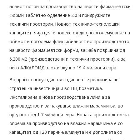
новиот погон за производство на цврсти фармацевтски
форми Таблетно одделение 2.0 и придружните
технички простории. Новиот техничко-технолошки
капацитет, чија цел е повеќе од двојно зголемување на
обемот и поголема флексибилност во производството
на цврсти фармацевтски форми, зафаќа површина од
6.200 м2 (производствени и технички простории), а за
него АЛКАЛОИД вложи вкупно 19,4 милиони евра.
Во првото полугодие од годинава се реализираше
стратешка инвестиција и во ПЦ Козметика.
Инсталирана е нова производствена линија за
производство и за пакување влажни марамчиња, во
вредност од 1,7 милиони евра. Новата производствена
опрема за производство на влажни марамчиња е со
капацитет од 120 парчиња/минута и е дополнета со