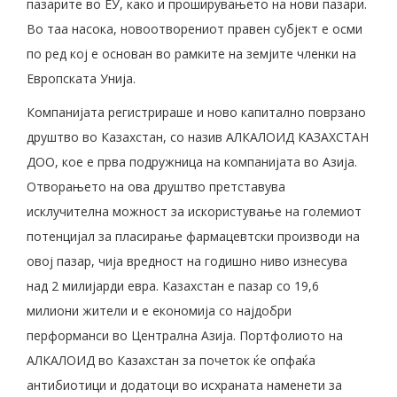
пазарите во ЕУ, како и проширувањето на нови пазари.
Во таа насока, новоотворениот правен субјект е осми
по ред кој е основан во рамките на земјите членки на
Европската Унија.
Компанијата регистрираше и ново капитално поврзано
друштво во Казахстан, со назив АЛКАЛОИД КАЗАХСТАН
ДОО, кое е прва подружница на компанијата во Азија.
Отворањето на ова друштво претставува
исклучителна можност за искористување на големиот
потенцијал за пласирање фармацевтски производи на
овој пазар, чија вредност на годишно ниво изнесува
над 2 милијарди евра. Казахстан е пазар со 19,6
милиони жители и е економија со најдобри
перформанси во Централна Азија. Портфолиото на
АЛКАЛОИД во Казахстан за почеток ќе опфаќа
антибиотици и додатоци во исхраната наменети за