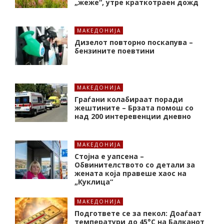
„жеже“, утре краткотраен дожд
МАКЕДОНИЈА
Дизелот повторно поскапува –
бензините поевтини
МАКЕДОНИЈА
Граѓани колабираат поради
жештините – Брзата помош со
над 200 интеревенции дневно
МАКЕДОНИЈА
Стојна е уапсена –
Обвинителството со детали за
жената која правеше хаос на
„Куклица“
МАКЕДОНИЈА
Подгответе се за пекол: Доаѓаат
температури до 45°C на Балканот