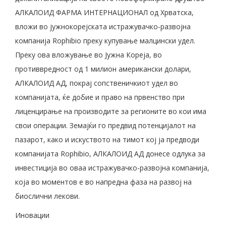
АЛКАЛОИД ФАРМА ИНТЕРНАЦИОНАЛ од Хрватска,
вложи во јужнокорејската истражувачко-развојна
компанија Rophibio преку купување малцински удел.
Преку ова вложување во Јужна Кореја, во
противвредност од 1 милион американски долари,
АЛКАЛОИД АД, покрај сопственичкиот удел во
компанијата, ќе добие и право на првенство при
лиценцирање на производите за регионите во кои има
свои операции. Земајќи го предвид потенцијалот на
пазарот, како и искуството на тимот кој ја предводи
компанијата Rophibio, АЛКАЛОИД АД донесе одлука за
инвестиција во оваа истражувачко-развојна компанија,
која во моментов е во напредна фаза на развој на
биослични лекови.
Иновации