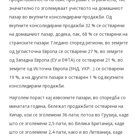
значително го зголемуваат учеството на домашниот
пазар во вкупните консолидирани продажби. Од
вкупните консолидирани продажби 32 % се остварени
на домашниот пазар, додека, пак, 68 % се остварени на
странските пазари. Гледано според региони, во земјите
од Југоисточна Европа се остварени 27 %, во земјите
од Западна Европа (ЕУ и ЕФТА) се остварени 21 %, во
земјите од Источна Европа (ЗНД, УКР…) се остварени
19 %, а на другите пазари е остварен 1 % од вкупните
консолидирани продажби.
Најголем пораст кај извозните пазари, во споредба со
минатата година, бележат продажбите остварени на
Кипар, кои се зголемени 36-пати; потоа во Грузија, каде
што се зголемени 2,5-пати, во Велика Британија, каде
што се зголемени 2,4-пати, како и во Литванија, каде