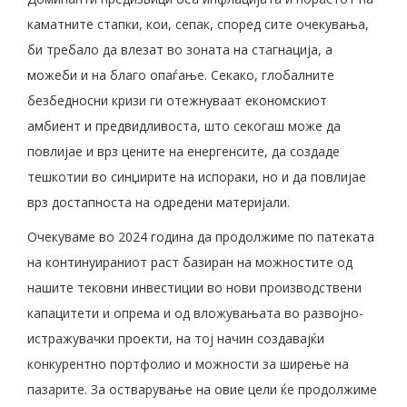
каматните стапки, кои, сепак, според сите очекувања,
би требало да влезат во зоната на стагнација, а
можеби и на благо опаѓање. Секако, глобалните
безбедносни кризи ги отежнуваат економскиот
амбиент и предвидливоста, што секогаш може да
повлијае и врз цените на енергенсите, да создаде
тешкотии во синџирите на испораки, но и да повлијае
врз достапноста на одредени материјали.
Очекуваме во 2024 година да продолжиме по патеката
на континуираниот раст базиран на можностите од
нашите тековни инвестиции во нови производствени
капацитети и опрема и од вложувањата во развојно-
истражувачки проекти, на тој начин создавајќи
конкурентно портфолио и можности за ширење на
пазарите. За остварување на овие цели ќе продолжиме