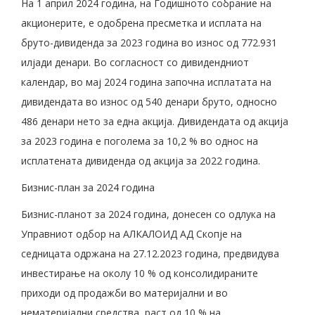
На 1 април 2024 година, на Годишното собрание на
акционерите, е одобрена пресметка и исплата на
бруто-дивиденда за 2023 година во износ од 772.931
илјади денари. Во согласност со дивидендниот
календар, во мај 2024 година започна исплатата на
дивидендата во износ од 540 денари бруто, односно
486 денари нето за една акција. Дивидендата од акција
за 2023 година е поголема за 10,2 % во однос на
исплатената дивиденда од акција за 2022 година.
Бизнис-план за 2024 година
Бизнис-планот за 2024 година, донесен со одлука на
Управниот одбор на АЛКАЛОИД АД Скопје на
седницата одржана на 27.12.2023 година, предвидува
инвестирање на околу 10 % од консолидираните
приходи од продажби во материјални и во
нематеријални средства, раст од 10 % на