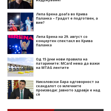
Лепа Брена доаѓа во Крива
Паланка – Градот е подготвен, а
вие?
Лепа Брена на 29. август со
концертен спектакл во Крива
Паланка
Од 15 јуни нови правила на
патарините: MCard нема да важи
на MTAG лентите
Николовски бара одговорност за
скандалот со млечните
производи: Јавното здравје е над
сѐ