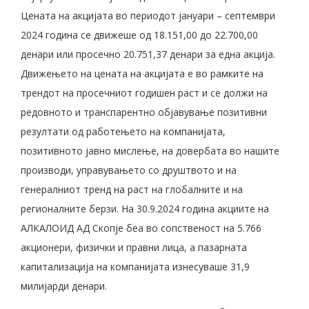
Цената на акцијата во периодот јануари – септември
2024 година се движеше од 18.151,00 до 22.700,00
денари или просечно 20.751,37 денари за една акција.
Движењето на цената на акцијата е во рамките на
трендот на просечниот годишен раст и се должи на
редовното и транспарентно објавување позитивни
резултати од работењето на компанијата,
позитивното јавно мислење, на довербата во нашите
производи, управувањето со друштвото и на
генералниот тренд на раст на глобалните и на
регионалните берзи. На 30.9.2024 година акциите на
АЛКАЛОИД АД Скопје беа во сопственост на 5.766
акционери, физички и правни лица, a пазарната
капитализација на компанијата изнесуваше 31,9
милијарди денари.