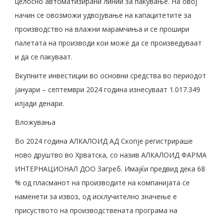
целосно автоматизирани линии за пакување. На овој
начин се овозможи удвојување на капацитетите за
производство на влажни марамчиња и се прошири
палетата на производи кои може да се произведуваат
и да се пакуваат.
Вкупните инвестиции во основни средства во периодот
јануари – септември 2024 година изнесуваат 1.017.349
илјади денари.
Вложувања
Во 2024 година АЛКАЛОИД АД Скопје регистрираше
ново друштво во Хрватска, со назив АЛКАЛОИД ФАРМА
ИНТЕРНАЦИОНАЛ ДОО Загреб. Имајќи предвид дека 68
% од пласманот на производите на компанијата се
наменети за извоз, од исклучително значење е
присуството на производствената програма на