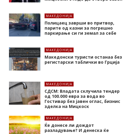
МАКЕДОНИЈА
Полицаец заврши во притвор,
парите од казни за погрешно
паркирање си ги земал за себе
МАКЕДОНИЈА
Македонски туристи останаа без
регистарски таблички во Грција
МАКЕДОНИЈА
СДСМ: Владата склучила тендер
од 100.000 евра за вода во
Гостивар без јавен оглас, бизнис
зделка на Мицкоск
МАКЕДОНИЈА
Ќе донесе ли дождот
разладување? И денеска ќе