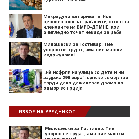
Макрадули за горивата: Нов
ценовен шок за граѓаните, освен за
членовите на ВМРО-ДПМНЕ, кои
очигледно точат некаде за џабе
Милошески за Гостивар: Тие
упорно нѐ трујат, ама ние машки
издржуваме!
„Нѐ исфрли на улица со дете и ни
задржа 290 евра“: српско семејство
тврди дека доживеало драма на
одмор во Грција
ИЗБОР НА УРЕДНИКОТ
Милошески за Гостивар: Тие
упорно нѐ трујат, ама ние машки
издржуваме!