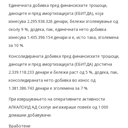
Единечната добивка пред финансиските трошоци,
даноците и пред амортизацијата (ЕБИТДА), која
изнесува 2.295.936.326 денари, бележи зголемување од
околу 9 %, додека, пак, единечната нето-добивка
изнесува 1.435.396.154 денари и е, исто така, зголемена
за 10 %.
Консолидираната добивка пред финансиските трошоци,
даноците и пред амортизацијата (ЕБИТДА) достигна
2.339.118.233 денари и бележи раст од 5 %, додека, пак,
консолидираната нето-добивка во износ од
1.381.386.743 денари е зголемена за 7 %.
При извршувањето на оперативните активности
АЛКАЛОИД АД Скопје ангажираше повеќе од 1.000
домашни добавувачи.
Вработени