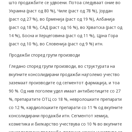
што продажбите се удвоени. Потоа следуваат оние во
Украина (раст од 80 %), Чиле (раст од 78 %), Јордан
(раст од 27 %), во Ерменија (раст од 19 %), Албанија
(раст од 18 %), САД (раст од 16 %), во Хрватска (раст од
14 %), Босна и Херцеговина (раст од 11 %), Црна Гора
(раст од 10 %), во Словенија (раст од 9 %) итн.
Продажби според групи производи
Гледано според групи производи, во структурата на
вкупните консолидирани продажби најголемо учество
заземаат производите од сегментот фармација, и тоа
90 %. Од нив поголем удел имаат антибиотиците со 27
%, препаратите ОТЦ со 18 %, невролошките препарати
со 12 %, кардиолошките препарати со 11 % од вкупните
консолидирани продажби итн. Сегментот хемија,
козметика и билкарство учествува со 10 % во вкупните