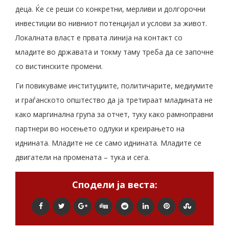
деца. Ќе се реши со конкретни, мерливи и долгорочни
инвестиции во нивниот потенцијал и услови за живот.
Локалната власт е првата линија на контакт со
младите во државата и токму таму треба да се започне
со вистинските промени.
Ги повикуваме институциите, политичарите, медиумите
и граѓанското општество да ја третираат младината не
како маргинална група за отчет, туку како рамноправни
партнери во носењето одлуки и креирањето на
иднината. Младите не се само иднината. Младите се
двигатели на промената – тука и сега.
Сподели ја веста: