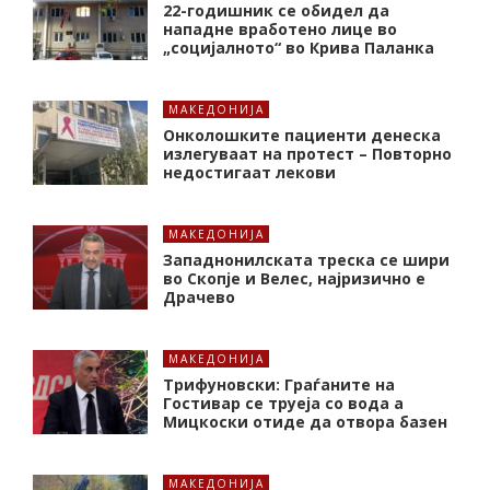
22-годишник се обидел да
нападне вработено лице во
„социјалното“ во Крива Паланка
МАКЕДОНИЈА
Онколошките пациенти денеска
излегуваат на протест – Повторно
недостигаат лекови
МАКЕДОНИЈА
Западнонилската треска се шири
во Скопје и Велес, најризично е
Драчево
МАКЕДОНИЈА
Трифуновски: Граѓаните на
Гостивар се труеја со вода а
Мицкоски отиде да отвора базен
МАКЕДОНИЈА