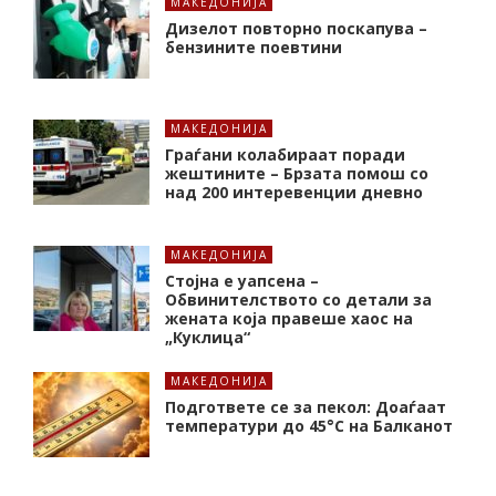
МАКЕДОНИЈА
Дизелот повторно поскапува –
бензините поевтини
МАКЕДОНИЈА
Граѓани колабираат поради
жештините – Брзата помош со
над 200 интеревенции дневно
МАКЕДОНИЈА
Стојна е уапсена –
Обвинителството со детали за
жената која правеше хаос на
„Куклица“
МАКЕДОНИЈА
Подгответе се за пекол: Доаѓаат
температури до 45°C на Балканот