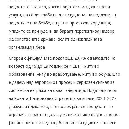
недостаток на младински пријателски здравствени
услуги, па сè до слабата институционална поддршка и
недостигот на безбедни јавни простори, корупција,
младите се принудени да бараат перспектива надвор
од сопствената држава, велат од невладината
организација Хера.
Според официјалните податоци, 23,7% од младите на
возраст од 15 до 29 години се NEET – ниту во
образование, ниту во вработување, ниту во обука, што
е далеку над европскиот просек и сериозен сигнал за
системска негрижа за оваа генерација. Податоците од
најновата Национална стратегија за млади 2023–2027
укажуваат дека младите во земјата се соочуваат со
ограничен пристап до услуги, ниско ниво на учество во
јавниот живот и недоверба во институциите – повеќе