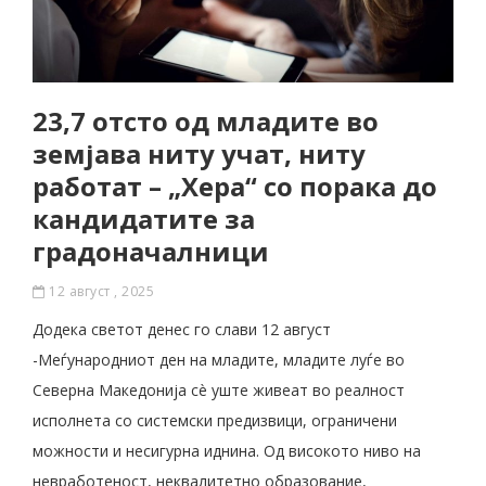
23,7 отсто од младите во
земјава ниту учат, ниту
работат – „Хера“ со порака до
кандидатите за
градоначалници
12 август , 2025
Додека светот денес го слави 12 август
-Меѓународниот ден на младите, младите луѓе во
Северна Македонија сè уште живеат во реалност
исполнета со системски предизвици, ограничени
можности и несигурна иднина. Од високото ниво на
невработеност, неквалитетно образование,