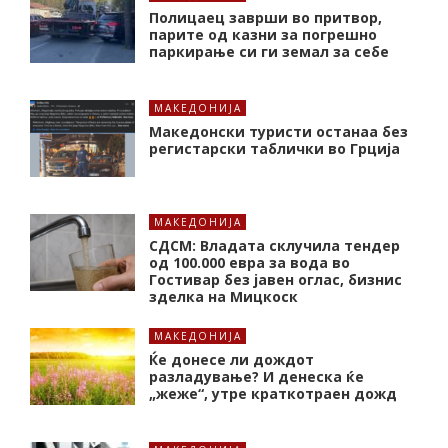
Полицаец заврши во притвор,
парите од казни за погрешно
паркирање си ги земал за себе
МАКЕДОНИЈА
Македонски туристи останаа без
регистарски таблички во Грција
МАКЕДОНИЈА
СДСМ: Владата склучила тендер
од 100.000 евра за вода во
Гостивар без јавен оглас, бизнис
зделка на Мицкоск
МАКЕДОНИЈА
Ќе донесе ли дождот
разладување? И денеска ќе
„жеже“, утре краткотраен дожд