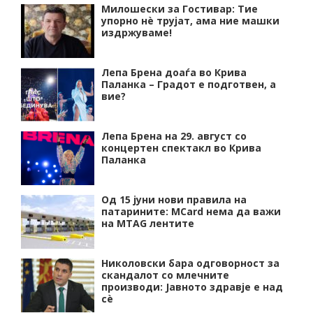
Милошески за Гостивар: Тие
упорно нѐ трујат, ама ние машки
издржуваме!
Лепа Брена доаѓа во Крива
Паланка – Градот е подготвен, а
вие?
Лепа Брена на 29. август со
концертен спектакл во Крива
Паланка
Од 15 јуни нови правила на
патарините: MCard нема да важи
на MTAG лентите
Николовски бара одговорност за
скандалот со млечните
производи: Јавното здравје е над
сѐ