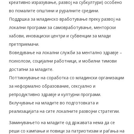
креативно изразување, развој на субкултури) особено
во помалите општини и руралните средини.
Поддршка за младинско вработување преку развој на
локални програми за самовработување, менторски
хабови, иновациски центри и субвенции за млади
претприемачи.
Воведување на локални служби за ментално здравје –
психолози, социјални работници, и мобилни тимови
достапни за младите.
Поттикнување на соработка со младински организации
за неформално образование, сексуално и
репродуктивно здравје и културни програми.
Вклучување на младите во подготовката и
реализацијата на сите локалните развојни стратегии.
Заминувањето на младите од државата нема да се
реши со кампањи и повици за патриотизам и раѓања на