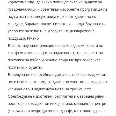
користиме овој ден како повик до сите кандидати за
градоначалници и советници изборните програми да ги
подготват во консултација и дијалог директно со
младите. Бараме конкретни чекори за подобрување на
условите за живот на младите, не декларативна
поддршка. Имено:
Воспоставување функционални младински совети во
секоја општина, со јасна надлежност, транспарентна
постапка за избор и реално влијание врз локалните
политики и буџети.
Воведување на посебна буџетска ставка за младински
политики и програми, со директно учество на млади во
креирањето и надгледувањето на трошењето.
Обезбедување достапни, бесплатни и безбедни јавни
простори за младински иницијативи, младински центри
(сексуално и репродуктивно здравје, ментално здравје,