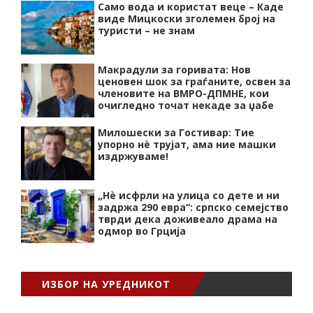
Само вода и користат веце – Каде
виде Мицкоски зголемен број на
туристи – не знам
Макрадули за горивата: Нов
ценовен шок за граѓаните, освен за
членовите на ВМРО-ДПМНЕ, кои
очигледно точат некаде за џабе
Милошески за Гостивар: Тие
упорно нѐ трујат, ама ние машки
издржуваме!
„Нѐ исфрли на улица со дете и ни
задржа 290 евра“: српско семејство
тврди дека доживеало драма на
одмор во Грција
ИЗБОР НА УРЕДНИКОТ