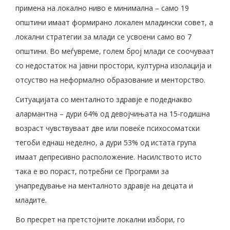
примена на локално ниво е минимална – само 19
општини имаат формирано локален младински совет, а
локални стратегии за млади се усвоени само во 7
општини. Во меѓувреме, голем број млади се соочуваат
со недостаток на јавни простори, културна изолација и
отсуство на неформално образование и менторство.
Ситуацијата со менталното здравје е подеднакво
алармантна – дури 64% од девојчињата на 15-годишна
возраст чувствуваат две или повеќе психосоматски
тегоби еднаш неделно, а дури 53% од истата група
имаат депресивно расположение. Насилството исто
така е во пораст, потребни се Програми за
унапредување на менталното здравје на децата и
младите.
Во пресрет на претстојните локални избори, го