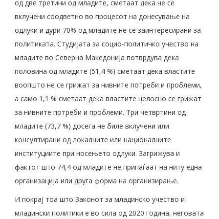
од две третини од младите, сметаат дека не се
вклучени соодветно во процесот на донесување на
одлуки и дури 70% од младите не се заинтересирани за
политиката. Студијата за социо-политичко учество на
младите во Северна Македонија потврдува дека
половина од младите (51,4 %) сметаат дека властите
воопшто не се грижат за нивните потреби и проблеми,
а само 1,1 % сметаат дека властите целосно се грижат
за нивните потреби и проблеми. Три четвртини од
младите (73,7 %) досега не биле вклучени или
консултирани од локалните или националните
институциите при носењето одлуки. Загрижува и
фактот што 74,4 од младите не припаѓаат на ниту една
организација или друга форма на организирање.
И покрај тоа што Законот за младинско учество и
младински политики е во сила од 2020 година, неговата