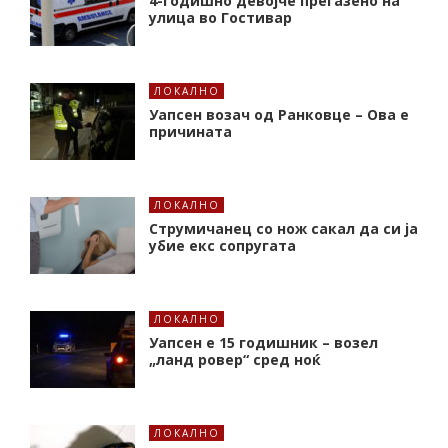
4-годишно девојче прегазено на
улица во Гостивар
ЛОКАЛНО
Уапсен возач од Ранковце – Ова е
причината
ЛОКАЛНО
Струмичанец со нож сакал да си ја
убие екс сопругата
ЛОКАЛНО
Уапсен е 15 годишник – возел
„ланд ровер“ сред ноќ
ЛОКАЛНО