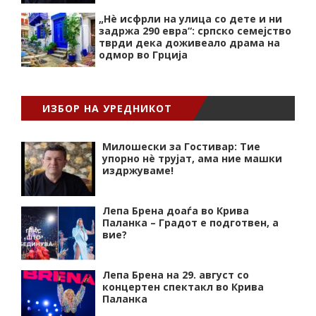
„Нѐ исфрли на улица со дете и ни
задржа 290 евра“: српско семејство
тврди дека доживеало драма на
одмор во Грција
ИЗБОР НА УРЕДНИКОТ
Милошески за Гостивар: Тие
упорно нѐ трујат, ама ние машки
издржуваме!
Лепа Брена доаѓа во Крива
Паланка – Градот е подготвен, а
вие?
Лепа Брена на 29. август со
концертен спектакл во Крива
Паланка