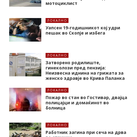
мотоциклист
ЛОКАЛНО
Уапсен 19-годишникот кој удри
пешак во Скопје и избега
ЛОКАЛНО
Затворено родилиште,
гинеколози пред пензија:
Неизвесна иднина на грижата за
женско здравје во Крива Паланка
ЛОКАЛНО
Пожар во стан во Гостивар, двајца
полицајци и домаќинот во
болница
ЛОКАЛНО
Работник загина при сеча на дрва