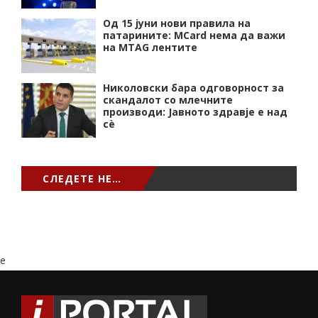
Од 15 јуни нови правила на
патарините: MCard нема да важи
на MTAG лентите
Николовски бара одговорност за
скандалот со млечните
производи: Јавното здравје е над
сѐ
СЛЕДЕТЕ НЕ…
e