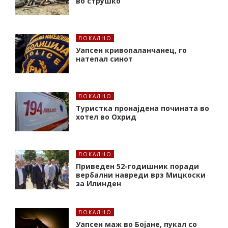
во струшко
ЛОКАЛНО
Уапсен кривопаланчанец, го
натепал синот
ЛОКАЛНО
Туристка пронајдена почината во
хотел во Охрид
ЛОКАЛНО
Приведен 52-годишник поради
вербални навреди врз Мицкоски
за Илинден
ЛОКАЛНО
Уапсен маж во Бојане, пукал со