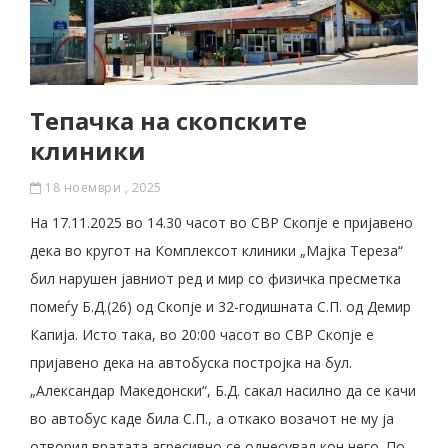
Тепачка на скопските
клиники
18 ноември , 2025
На 17.11.2025 во 14.30 часот во СВР Скопје е пријавено
дека во кругот на Комплексот клиники „Мајка Тереза“
бил нарушен јавниот ред и мир со физичка пресметка
помеѓу Б.Д.(26) од Скопје и 32-годишната С.П. од Демир
Капија. Исто така, во 20:00 часот во СВР Скопје е
пријавено дека на автобуска постројка на бул.
„Александар Македонски“, Б.Д. сакал насилно да се качи
во автобус каде била С.П., а откако возачот не му ја
отворил вратата агресивно се однесувал кон него. По