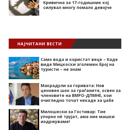
Кривична за 17-годишник кој
силувал многу помало девојче
НАЈЧИТАНИ ВЕСТИ
Само вода и користат веце – Каде
виде Мицкоски зголемен број на
туристи – не знам
Макрадули за горивата: Нов
ценовен шок за граѓаните, освен за
членовите на ВМРО-ДПМНЕ, кои
очигледно точат некаде за џабе
Милошески за Гостивар: Тие
упорно нѐ трујат, ама ние машки
издржуваме!