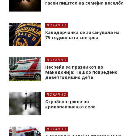
гасен пиштол на семејна веселба
ЛОКАЛНО
Кавадарчанка се заканувала на
75-годишната свекрва
ЛОКАЛНО
Несреќа за празникот во
Македонија: Тешко повредено
деветгодишно дете
ЛОКАЛНО
Ограбена црква во
кривопаланечко село
ЛОКАЛНО