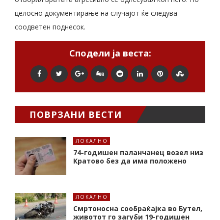
целосно документирање на случајот ќе следува
соодветен поднесок.
Сподели ја веста:
ПОВРЗАНИ ВЕСТИ
ЛОКАЛНО
74-годишен паланчанец возел низ
Кратово без да има положено
ЛОКАЛНО
Смртоносна сообраќајка во Бутел,
животот го загуби 19-годишен