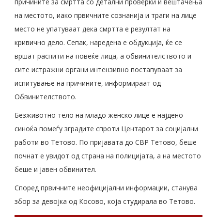
причините за смртта со детални проверки и вештачења
на местото, иако првичните сознанија и траги на лице
место не упатуваат дека смртта е резултат на
кривично дело. Сепак, наредена е обдукција, ќе се
вршат распити на повеќе лица, а обвинителството и
сите истражни органи интензивно постапуваат за
испитување на причините, информираат од
Обвинителството.
Безживотно тело на младо женско лице е најдено
синоќа помеѓу зградите спроти Центарот за социјални
работи во Тетово. По пријавата до СВР Тетово, беше
почнат е увидот од страна на полицијата, а на местото
беше и јавен обвинител.
Според првичните неофицијални информации, станува
збор за девојка од Косово, која студирала во Тетово.