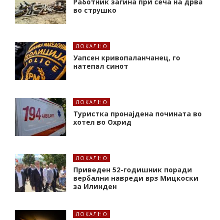
Работник загина при сеча на дрва
во струшко
ЛОКАЛНО
Уапсен кривопаланчанец, го
натепал синот
ЛОКАЛНО
Туристка пронајдена почината во
хотел во Охрид
ЛОКАЛНО
Приведен 52-годишник поради
вербални навреди врз Мицкоски
за Илинден
ЛОКАЛНО