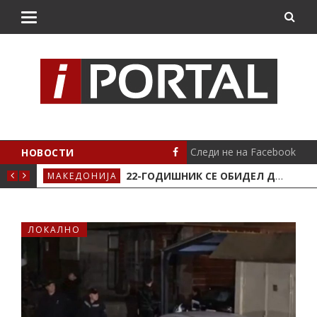
Следи не на Facebook
НОВОСТИ
АВЈЕ ВО КРИВА ПАЛАНКА
22-ГОДИШНИК СЕ ОБИДЕЛ ДА НАПАДНЕ ВРАБОТЕНО ЛИЦЕ ВО „СОЦИЈАЛНОТО“ ВО КРИВА ПАЛАНКА
МАКЕДОНИЈА
ЛОК
ЛОКАЛНО