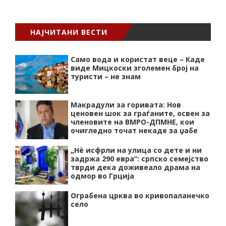
НАЈЧИТАНИ ВЕСТИ
Само вода и користат веце – Каде
виде Мицкоски зголемен број на
туристи – не знам
Макрадули за горивата: Нов
ценовен шок за граѓаните, освен за
членовите на ВМРО-ДПМНЕ, кои
очигледно точат некаде за џабе
„Нѐ исфрли на улица со дете и ни
задржа 290 евра“: српско семејство
тврди дека доживеало драма на
одмор во Грција
Ограбена црква во кривопаланечко
село