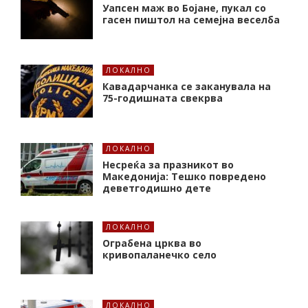
Уапсен маж во Бојане, пукал со
гасен пиштол на семејна веселба
ЛОКАЛНО
Кавадарчанка се заканувала на
75-годишната свекрва
ЛОКАЛНО
Несреќа за празникот во
Македонија: Тешко повредено
деветгодишно дете
ЛОКАЛНО
Ограбена црква во
кривопаланечко село
ЛОКАЛНО