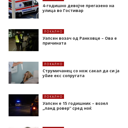
4-годишно девојче прегазено на
улица во Гостивар
ЛОКАЛНО
Уапсен возач од Ранковце – Ова е
причината
ЛОКАЛНО
Струмичанец со нож сакал да си ја
убие екс сопругата
ЛОКАЛНО
Уапсен е 15 годишник – возел
„ланд ровер“ сред ноќ