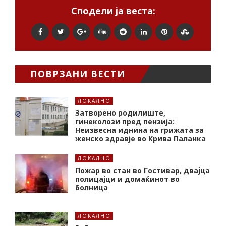
Сподели ја веста:
ПОВРЗАНИ ВЕСТИ
ЛОКАЛНО
Затворено родилиште,
гинеколози пред пензија:
Неизвесна иднина на грижата за
женско здравје во Крива Паланка
ЛОКАЛНО
Пожар во стан во Гостивар, двајца
полицајци и домаќинот во
болница
ЛОКАЛНО