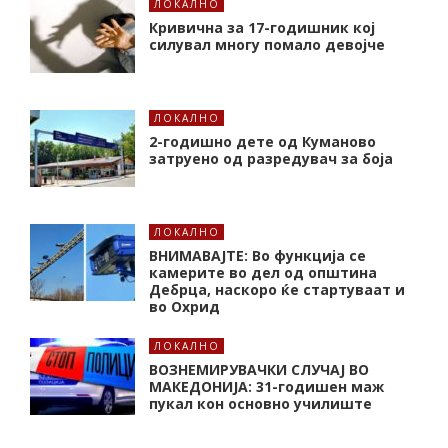
ЛОКАЛНО
Кривична за 17-годишник кој
силувал многу помало девојче
ЛОКАЛНО
2-годишно дете од Куманово
затруено од разредувач за боја
ЛОКАЛНО
ВНИМАВАЈТЕ: Во функција се
камерите во дел од општина
Дебрца, наскоро ќе стартуваат и
во Охрид
ЛОКАЛНО
ВОЗНЕМИРУВАЧКИ СЛУЧАЈ ВО
МАКЕДОНИЈА: 31-годишен маж
пукал кон основнo училиште