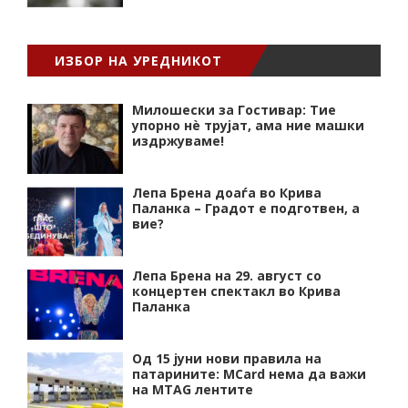
ИЗБОР НА УРЕДНИКОТ
Милошески за Гостивар: Тие
упорно нѐ трујат, ама ние машки
издржуваме!
Лепа Брена доаѓа во Крива
Паланка – Градот е подготвен, а
вие?
Лепа Брена на 29. август со
концертен спектакл во Крива
Паланка
Од 15 јуни нови правила на
патарините: MCard нема да важи
на MTAG лентите