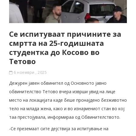
Се испитуваат причините за
смртта на 25-годишната
студентка до Косово во
Тетово
6 ноември , 2025
Дежурен јавен обвинител од Основното јавно
обвинителство Тетово вчера изврши увид на лице
место на локацијата каде беше пронајдено безживотно
тело на млада жена, како и во изнајмениот стан во кој
таа престојувала, информираа од Обвинителството.
-Се преземаат сите дејствија за испитување на