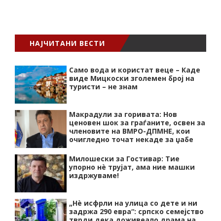
НАЈЧИТАНИ ВЕСТИ
Само вода и користат веце – Каде
виде Мицкоски зголемен број на
туристи – не знам
Макрадули за горивата: Нов
ценовен шок за граѓаните, освен за
членовите на ВМРО-ДПМНЕ, кои
очигледно точат некаде за џабе
Милошески за Гостивар: Тие
упорно нѐ трујат, ама ние машки
издржуваме!
„Нѐ исфрли на улица со дете и ни
задржа 290 евра“: српско семејство
тврди дека доживеало драма на