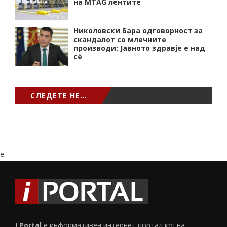
на MTAG лентите
Николовски бара одговорност за
скандалот со млечните
производи: Јавното здравје е над
сѐ
СЛЕДЕТЕ НЕ…
e
I Portal
е информативен интернет портал кој на