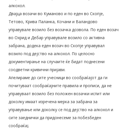
алкохол.
Двајца возачи во Куманово и по еден во Скопје,
Тетово, Крива Паланка, Кочани и Валандово
управувале возило без возачка дозвола. По еден возач
во Охрид и Дебар управувале возило со активна
забрана, додека еден возач во Скопје управувал
возило под дејство на алкохол. По целосно
документирање на случаите ќе бидат поднесени
соодветни кривични пријави.
Апелираме до сите учесници во сообраќајот да ги
почитуваат сообраќајните правила и прописи, да не
управуваат возило без положен возачки испит или
доколку имаат изречена мерка за забрана за
управување или доколку се под дејство на алкохол и
сите заеднички да придонесеме за побезбеден
сообраќај.