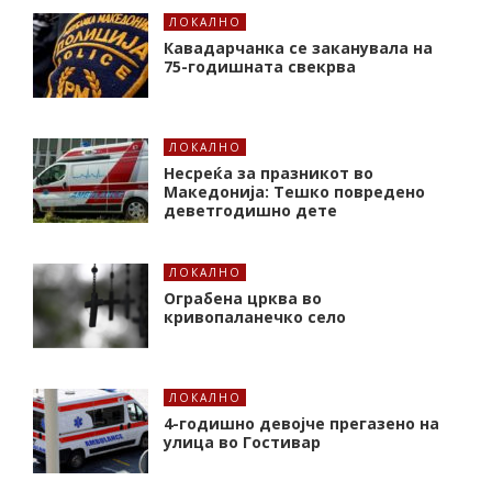
ЛОКАЛНО
Кавадарчанка се заканувала на
75-годишната свекрва
ЛОКАЛНО
Несреќа за празникот во
Македонија: Тешко повредено
деветгодишно дете
ЛОКАЛНО
Ограбена црква во
кривопаланечко село
ЛОКАЛНО
4-годишно девојче прегазено на
улица во Гостивар