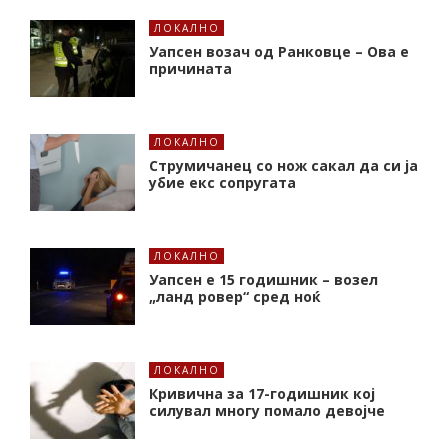
ЛОКАЛНО
Уапсен возач од Ранковце – Ова е
причината
ЛОКАЛНО
Струмичанец со нож сакал да си ја
убие екс сопругата
ЛОКАЛНО
Уапсен е 15 годишник – возел
„ланд ровер“ сред ноќ
ЛОКАЛНО
Кривична за 17-годишник кој
силувал многу помало девојче