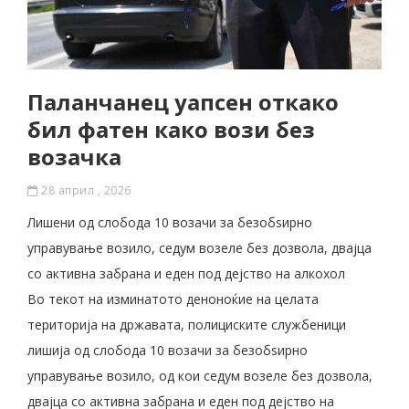
Паланчанец уапсен откако
бил фатен како вози без
возачка
28 април , 2026
Лишени од слобода 10 возачи за безобѕирно
управување возило, седум возеле без дозвола, двајца
со активна забрана и еден под дејство на алкохол
Во текот на изминатото деноноќие на целата
територија на државата, полициските службеници
лишија од слобода 10 возачи за безобѕирно
управување возило, од кои седум возеле без дозвола,
двајца со активна забрана и еден под дејство на