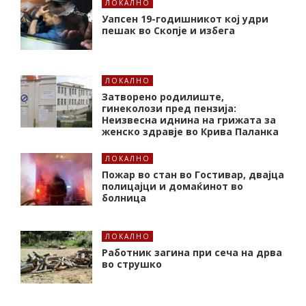
ЛОКАЛНО
Уапсен 19-годишникот кој удри
пешак во Скопје и избега
ЛОКАЛНО
Затворено родилиште,
гинеколози пред пензија:
Неизвесна иднина на грижата за
женско здравје во Крива Паланка
ЛОКАЛНО
Пожар во стан во Гостивар, двајца
полицајци и домаќинот во
болница
ЛОКАЛНО
Работник загина при сеча на дрва
во струшко