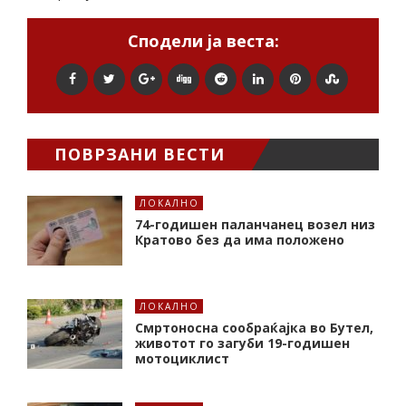
Сподели ја веста:
ПОВРЗАНИ ВЕСТИ
ЛОКАЛНО
74-годишен паланчанец возел низ
Кратово без да има положено
ЛОКАЛНО
Смртоносна сообраќајка во Бутел,
животот го загуби 19-годишен
мотоциклист