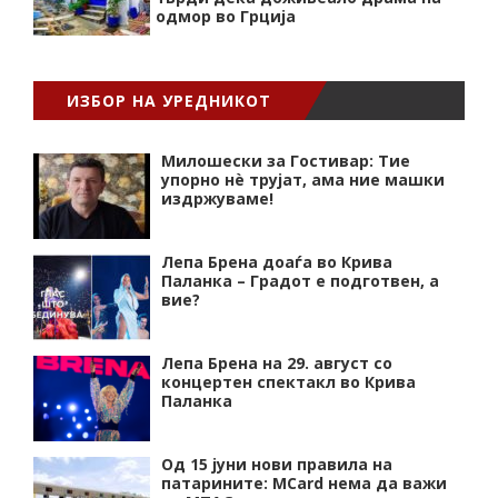
одмор во Грција
ИЗБОР НА УРЕДНИКОТ
Милошески за Гостивар: Тие
упорно нѐ трујат, ама ние машки
издржуваме!
Лепа Брена доаѓа во Крива
Паланка – Градот е подготвен, а
вие?
Лепа Брена на 29. август со
концертен спектакл во Крива
Паланка
Од 15 јуни нови правила на
патарините: MCard нема да важи