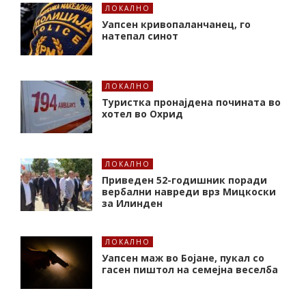
ЛОКАЛНО
Уапсен кривопаланчанец, го
натепал синот
ЛОКАЛНО
Туристка пронајдена почината во
хотел во Охрид
ЛОКАЛНО
Приведен 52-годишник поради
вербални навреди врз Мицкоски
за Илинден
ЛОКАЛНО
Уапсен маж во Бојане, пукал со
гасен пиштол на семејна веселба