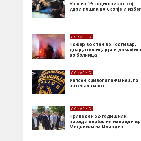
Уапсен 19-годишникот кој
удри пешак во Скопје и избе
ЛОКАЛНО
Пожар во стан во Гостивар,
двајца полицајци и домаќин
во болница
ЛОКАЛНО
Уапсен кривопаланчанец, го
натепал синот
ЛОКАЛНО
Приведен 52-годишник
поради вербални навреди вр
Мицкоски за Илинден