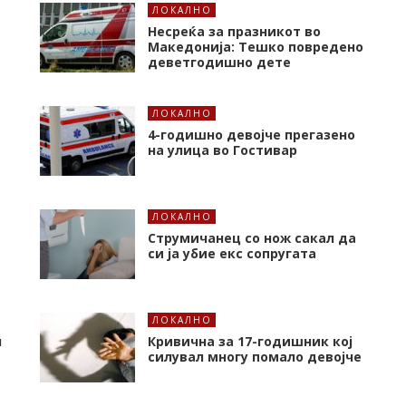
ЛОКАЛНО
Несреќа за празникот во
Македонија: Тешко повредено
деветгодишно дете
ЛОКАЛНО
4-годишно девојче прегазено
на улица во Гостивар
ЛОКАЛНО
Струмичанец со нож сакал да
си ја убие екс сопругата
ЛОКАЛНО
л
Кривична за 17-годишник кој
силувал многу помало девојче