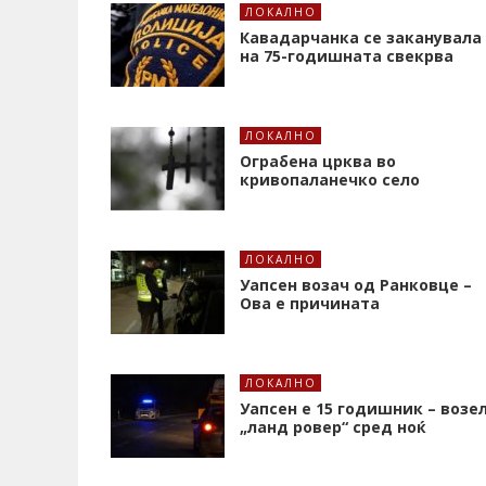
ЛОКАЛНО
Кавадарчанка се заканувала
на 75-годишната свекрва
ЛОКАЛНО
Ограбена црква во
кривопаланечко село
ЛОКАЛНО
Уапсен возач од Ранковце –
Ова е причината
ЛОКАЛНО
Уапсен е 15 годишник – возе
„ланд ровер“ сред ноќ