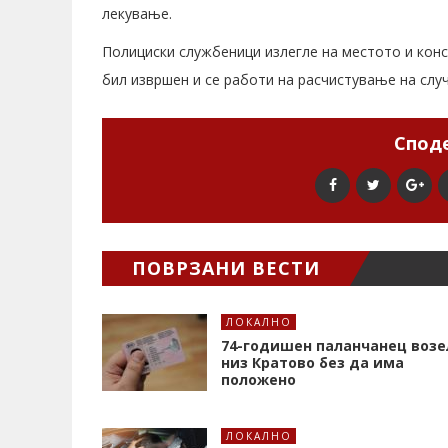
лекување.
Полициски службеници излегле на местото и конст
бил извршен и се работи на расчистување на случ
Споде
ПОВРЗАНИ ВЕСТИ
ЛОКАЛНО
74-годишен паланчанец возе
низ Кратово без да има
положено
ЛОКАЛНО