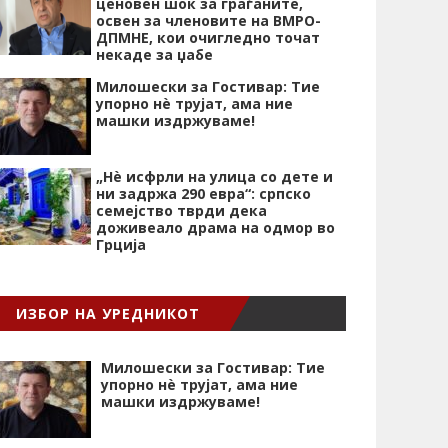
ценовен шок за граѓаните,
освен за членовите на ВМРО-
ДПМНЕ, кои очигледно точат
некаде за џабе
Милошески за Гостивар: Тие
упорно нѐ трујат, ама ние
машки издржуваме!
„Нѐ исфрли на улица со дете и
ни задржа 290 евра“: српско
семејство тврди дека
доживеало драма на одмор во
Грција
ИЗБОР НА УРЕДНИКОТ
Милошески за Гостивар: Тие
упорно нѐ трујат, ама ние
машки издржуваме!