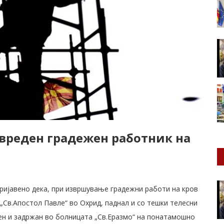
овреден градежен работник на
пријавено дека, при извршување градежни работи на кров
„Св.Апостол Павле“ во Охрид, паднал и со тешки телесни
сен и задржан во болницата „Св.Еразмо“ на понатамошно