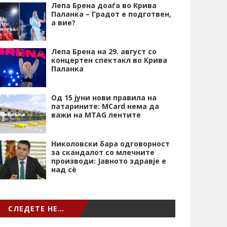
Лепа Брена доаѓа во Крива
Паланка – Градот е подготвен,
а вие?
Лепа Брена на 29. август со
концертен спектакл во Крива
Паланка
Од 15 јуни нови правила на
патарините: MCard нема да
важи на MTAG лентите
Николовски бара одговорност
за скандалот со млечните
производи: Јавното здравје е
над сѐ
СЛЕДЕТЕ НЕ…