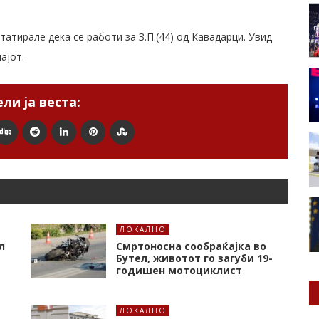
атирале дека се работи за З.П.(44) од Кавадарци. Увид
ајот.
ли ја веста:
ЛОКАЛНО
л
Смртоносна сообраќајка во
Бутел, животот го загуби 19-
годишен мотоциклист
ЛОКАЛНО