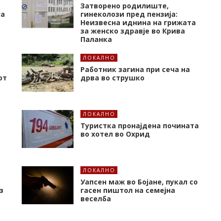
Затворено родилиште,
га
гинеколози пред пензија:
Неизвесна иднина на грижата
за женско здравје во Крива
Паланка
ЛОКАЛНО
Работник загина при сеча на
от
дрва во струшко
ЛОКАЛНО
Туристка пронајдена почината
во хотел во Охрид
ЛОКАЛНО
Уапсен маж во Бојане, пукал со
з
гасен пиштол на семејна
веселба