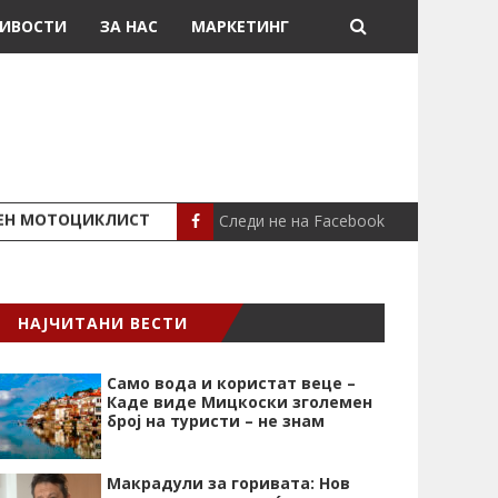
ИВОСТИ
ЗА НАС
МАРКЕТИНГ
Следи не на Facebook
ШЕН МОТОЦИКЛИСТ
СЕВЕРИНА ВО НИК
СЦЕНА
НАЈЧИТАНИ ВЕСТИ
Само вода и користат веце –
Каде виде Мицкоски зголемен
број на туристи – не знам
Макрадули за горивата: Нов