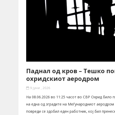
Паднал од кров – Тешко п
охридскиот аеродром
9 јуни , 2026
На 08.06.2026 во 11:25 часот во СВР Охрид било 
на една од зградите на Меѓународниот аеродром 
повреди се здобил еден работник, кој бил прене