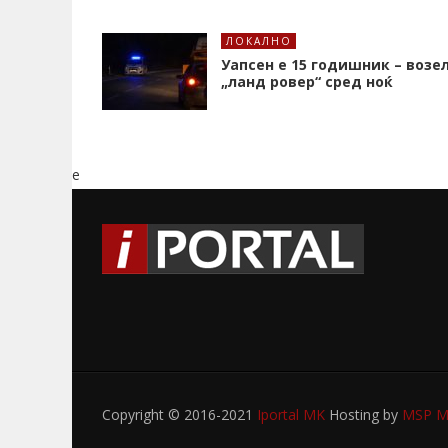
ЛОКАЛНО
Уапсен е 15 годишник – возе
„ланд ровер“ сред ноќ
e
Copyright © 2016-2021
Iportal MK
Hosting by
MSP My