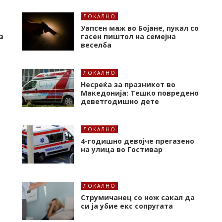
ЛОКАЛНО
Уапсен маж во Бојане, пукал со
з
гасен пиштол на семејна
веселба
ЛОКАЛНО
Несреќа за празникот во
Македонија: Тешко повредено
деветгодишно дете
ЛОКАЛНО
4-годишно девојче прегазено
на улица во Гостивар
ЛОКАЛНО
Струмичанец со нож сакал да
си ја убие екс сопругата