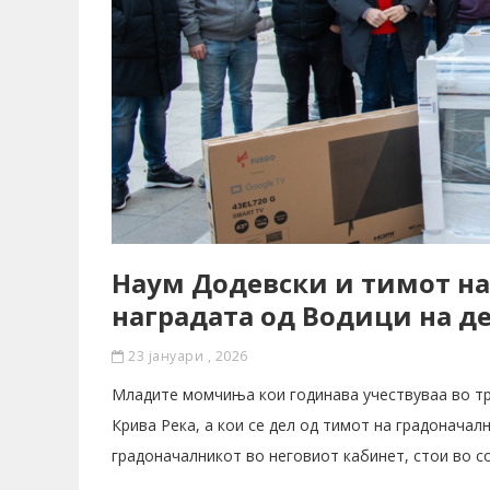
Наум Додевски и тимот на
наградата од Водици на д
23 јануари , 2026
Младите момчиња кои годинава учествуваа во т
Крива Река, а кои се дел од тимот на градоначал
градоначалникот во неговиот кабинет, стои во с