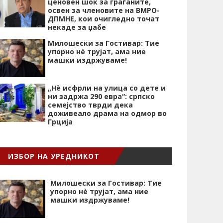
ценовен шок за граѓаните,
освен за членовите на ВМРО-
ДПМНЕ, кои очигледно точат
некаде за џабе
Милошески за Гостивар: Тие
упорно нѐ трујат, ама ние
машки издржуваме!
„Нѐ исфрли на улица со дете и
ни задржа 290 евра“: српско
семејство тврди дека
доживеало драма на одмор во
Грција
ИЗБОР НА УРЕДНИКОТ
Милошески за Гостивар: Тие
упорно нѐ трујат, ама ние
машки издржуваме!