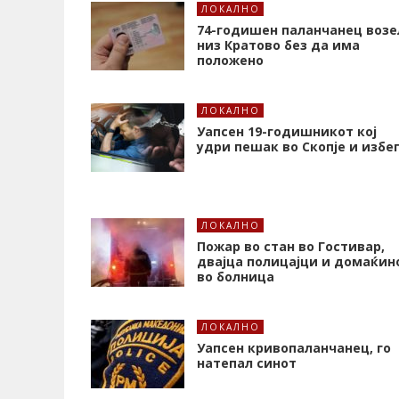
ЛОКАЛНО
74-годишен паланчанец возе
низ Кратово без да има
положено
ЛОКАЛНО
Уапсен 19-годишникот кој
удри пешак во Скопје и избе
ЛОКАЛНО
Пожар во стан во Гостивар,
двајца полицајци и домаќин
во болница
ЛОКАЛНО
Уапсен кривопаланчанец, го
натепал синот