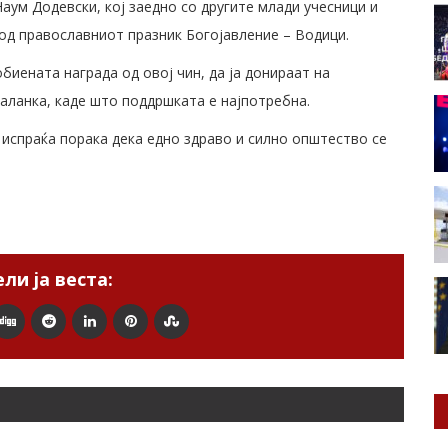
аум Додевски, кој заедно со другите млади учесници и
од православниот празник Богојавление – Водици.
биената награда од овој чин, да ја донираат на
аланка, каде што поддршката е најпотребна.
 испраќа порака дека едно здраво и силно општество се
ли ја веста: