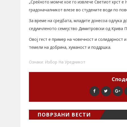
„Среќното момче кое го извлече Светиот крст е Н
градоначалникот влезе во студените води по пов
За време на средбата, младите донесоа одлука до
седумчленото семејство Димитровски од Крива П
Овој гест е пример на човечност и солидарност и
темели на добрина, хуманост и поддршка.
Ознаки:
Избор На Уредникот
Споде
ПОВРЗАНИ ВЕСТИ