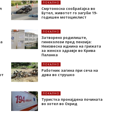
ЛОКАЛНО
л
Смртоносна сообраќајка во
Бутел, животот го загуби 19-
годишен мотоциклист
ЛОКАЛНО
Затворено родилиште,
га
гинеколози пред пензија:
Неизвесна иднина на грижата
за женско здравје во Крива
Паланка
ЛОКАЛНО
Работник загина при сеча на
от
дрва во струшко
ЛОКАЛНО
Туристка пронајдена почината
во хотел во Охрид