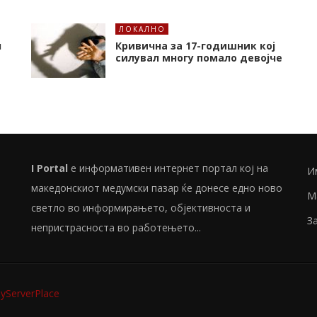
ЛОКАЛНО
л
Кривична за 17-годишник кој
силувал многу помало девојче
I Portal
е информативен интернет портал кој на
И
македонскиот медумски пазар ќе донесе едно ново
М
светло во информирањето, објективноста и
З
непристрасноста во работењето...
ServerPlace