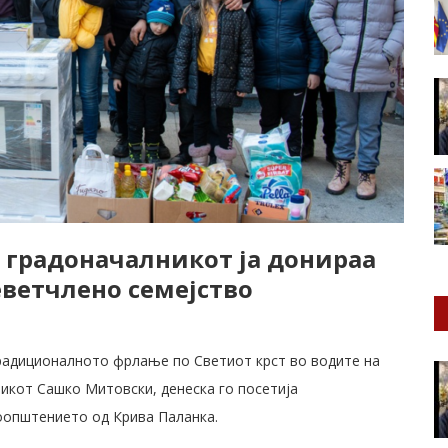
 градоначалникот ја донираа
еветчлено семејство
радиционалното фрлање по Светиот крст во водите на
никот Сашко Митовски, денеска го посетија
оопштението од Крива Паланка.