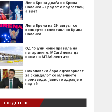
Лепа Брена доаѓа во Крива
Паланка – Градот е подготвен,
а вие?
Лепа Брена на 29. август со
концертен спектакл во Крива
Паланка
Од 15 јуни нови правила на
патарините: MCard нема да
важи на MTAG лентите
Николовски бара одговорност
за скандалот со млечните
производи: Јавното здравје е
над сѐ
СЛЕДЕТЕ НЕ…