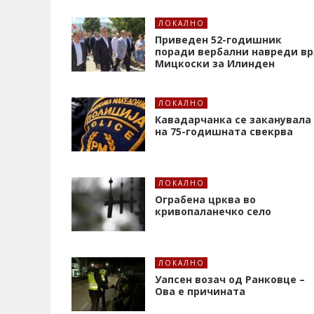
ЛОКАЛНО
Приведен 52-годишник
поради вербални навреди вр
Мицкоски за Илинден
ЛОКАЛНО
Кавадарчанка се заканувала
на 75-годишната свекрва
ЛОКАЛНО
Ограбена црква во
кривопаланечко село
ЛОКАЛНО
Уапсен возач од Ранковце –
Ова е причината