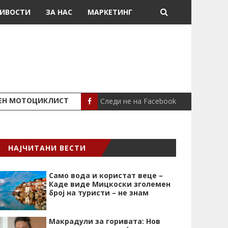
ИВОСТИ
ЗА НАС
МАРКЕТИНГ
Следи не на Facebook
ШЕН МОТОЦИКЛИСТ
СЕВЕРИНА ВО НИК
СЦЕНА
НАЈЧИТАНИ ВЕСТИ
Само вода и користат веце –
Каде виде Мицкоски зголемен
број на туристи – не знам
Макрадули за горивата: Нов