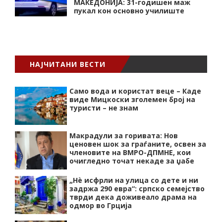
МАКЕДОНИЈА: 31-годишен маж
пукал кон основнo училиште
НАЈЧИТАНИ ВЕСТИ
Само вода и користат веце – Каде
виде Мицкоски зголемен број на
туристи – не знам
Макрадули за горивата: Нов
ценовен шок за граѓаните, освен за
членовите на ВМРО-ДПМНЕ, кои
очигледно точат некаде за џабе
„Нѐ исфрли на улица со дете и ни
задржа 290 евра“: српско семејство
тврди дека доживеало драма на
одмор во Грција