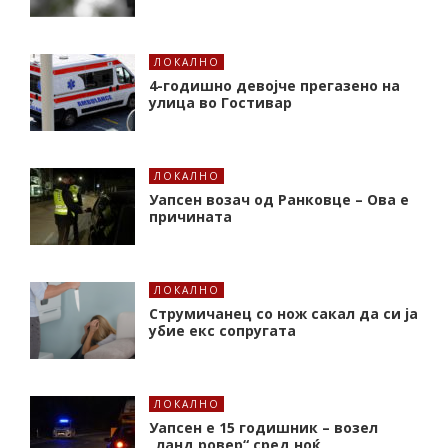
ЛОКАЛНО
4-годишно девојче прегазено на
улица во Гостивар
ЛОКАЛНО
Уапсен возач од Ранковце – Ова е
причината
ЛОКАЛНО
Струмичанец со нож сакал да си ја
убие екс сопругата
ЛОКАЛНО
Уапсен е 15 годишник – возел
„ланд ровер“ сред ноќ