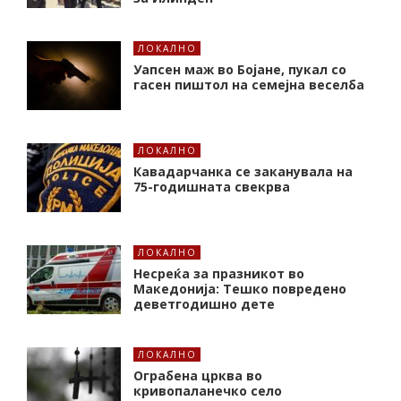
ЛОКАЛНО
Уапсен маж во Бојане, пукал со
гасен пиштол на семејна веселба
ЛОКАЛНО
Кавадарчанка се заканувала на
75-годишната свекрва
ЛОКАЛНО
Несреќа за празникот во
Македонија: Тешко повредено
деветгодишно дете
ЛОКАЛНО
Ограбена црква во
кривопаланечко село