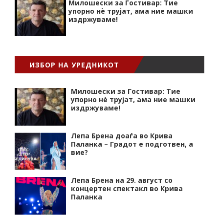
Милошески за Гостивар: Тие
упорно нѐ трујат, ама ние машки
издржуваме!
ИЗБОР НА УРЕДНИКОТ
Милошески за Гостивар: Тие
упорно нѐ трујат, ама ние машки
издржуваме!
Лепа Брена доаѓа во Крива
Паланка – Градот е подготвен, а
вие?
Лепа Брена на 29. август со
концертен спектакл во Крива
Паланка