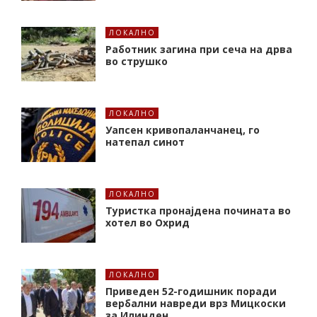
ЛОКАЛНО
Работник загина при сеча на дрва
во струшко
ЛОКАЛНО
Уапсен кривопаланчанец, го
натепал синот
ЛОКАЛНО
Туристка пронајдена почината во
хотел во Охрид
ЛОКАЛНО
Приведен 52-годишник поради
вербални навреди врз Мицкоски
за Илинден