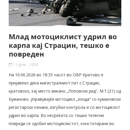
Млад мотоциклист удрил во
карпа кај Страцин, тешко е
повреден
11 јуни , 2026
На 10.06.2026 во 18:35 часот во ОВР Кратово е
пријавено дека магистралниот пат с.Страцин,
кратовско, кај место викано „Поповски рид“, М.Т.(21) од
Куманово, управувајќи мотоцикл „хонда“ со кумановски
регистарски ознаки, изгубил контрола и со мотоциклот
удрил во карпа. Во несреќата со тешки телесни
повреди се здобил мотоциклистот, констатирани во