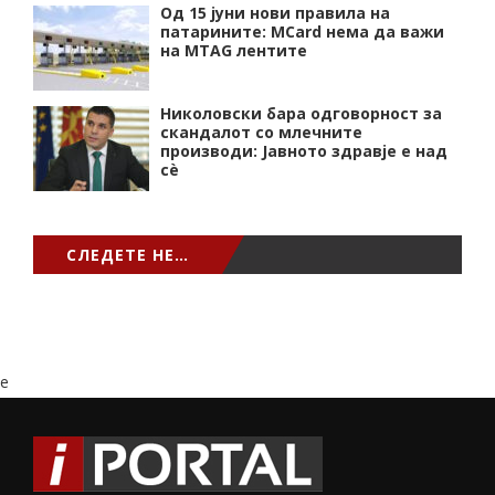
Од 15 јуни нови правила на
патарините: MCard нема да важи
на MTAG лентите
Николовски бара одговорност за
скандалот со млечните
производи: Јавното здравје е над
сѐ
СЛЕДЕТЕ НЕ…
e