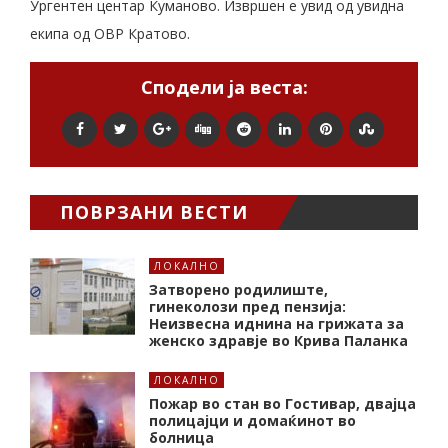
Ургентен центар Куманово. Извршен е увид од увидна
екипа од ОВР Кратово.
Сподели ја веста:
ПОВРЗАНИ ВЕСТИ
ЛОКАЛНО
Затворено родилиште,
гинеколози пред пензија:
Неизвесна иднина на грижата за
женско здравје во Крива Паланка
ЛОКАЛНО
Пожар во стан во Гостивар, двајца
полицајци и домаќинот во
болница