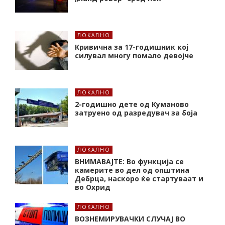
ЛОКАЛНО
Кривична за 17-годишник кој
силувал многу помало девојче
ЛОКАЛНО
2-годишно дете од Куманово
затруено од разредувач за боја
ЛОКАЛНО
ВНИМАВАЈТЕ: Во функција се
камерите во дел од општина
Дебрца, наскоро ќе стартуваат и
во Охрид
ЛОКАЛНО
ВОЗНЕМИРУВАЧКИ СЛУЧАЈ ВО