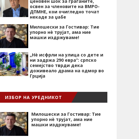
ценовен шок за граѓаните,
освен за членовите на ВМРО-
ДПМНЕ, кои очигледно точат
некаде за џабе
Милошески за Гостивар: Тие
упорно нѐ трујат, ама ние
машки издржуваме!
„Нѐ исфрли на улица со дете и
ни задржа 290 евра“: српско
семејство тврди дека
доживеало драма на одмор во
Грција
ИЗБОР НА УРЕДНИКОТ
Милошески за Гостивар: Тие
упорно нѐ трујат, ама ние
машки издржуваме!