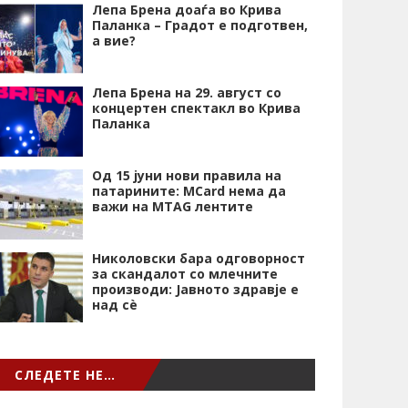
Лепа Брена доаѓа во Крива
Паланка – Градот е подготвен,
а вие?
Лепа Брена на 29. август со
концертен спектакл во Крива
Паланка
Од 15 јуни нови правила на
патарините: MCard нема да
важи на MTAG лентите
Николовски бара одговорност
за скандалот со млечните
производи: Јавното здравје е
над сѐ
СЛЕДЕТЕ НЕ…