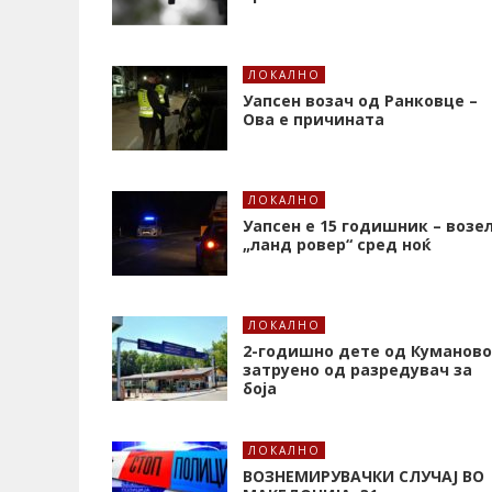
ЛОКАЛНО
Уапсен возач од Ранковце –
Ова е причината
ЛОКАЛНО
Уапсен е 15 годишник – возе
„ланд ровер“ сред ноќ
ЛОКАЛНО
2-годишно дете од Куманово
затруено од разредувач за
боја
ЛОКАЛНО
ВОЗНЕМИРУВАЧКИ СЛУЧАЈ ВО