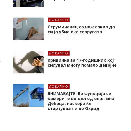
ЛОКАЛНО
Струмичанец со нож сакал да
си ја убие екс сопругата
ЛОКАЛНО
л
Кривична за 17-годишник кој
силувал многу помало девојче
ЛОКАЛНО
ВНИМАВАЈТЕ: Во функција се
камерите во дел од општина
Дебрца, наскоро ќе
стартуваат и во Охрид