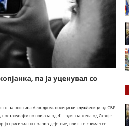
опјанка, па ја уценувал со
ачјето на општина Аеродром, полициски службеници од СВР
, постапувајќи по пријава од 41-годишна жена од Скопје
ар ја присилил на полово дејствие, при што снимал со