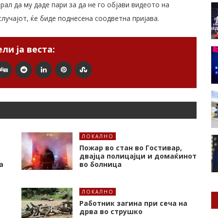
рал да му даде пари за да не го објави видеото на
лучајот, ќе биде поднесена соодветна пријава.
ли ја веста:
ЛОКАЛНО
Пожар во стан во Гостивар,
двајца полицајци и домаќинот
а
во болница
ЛОКАЛНО
Работник загина при сеча на
дрва во струшко