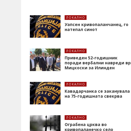
ЛОКАЛНО
Уапсен кривопаланчанец, го
натепал синот
ЛОКАЛНО
Приведен 52-годишник
поради вербални навреди вр
Мицкоски за Илинден
ЛОКАЛНО
Кавадарчанка се заканувала
на 75-годишната свекрва
ЛОКАЛНО
Ограбена црква во
кривопаланечко село