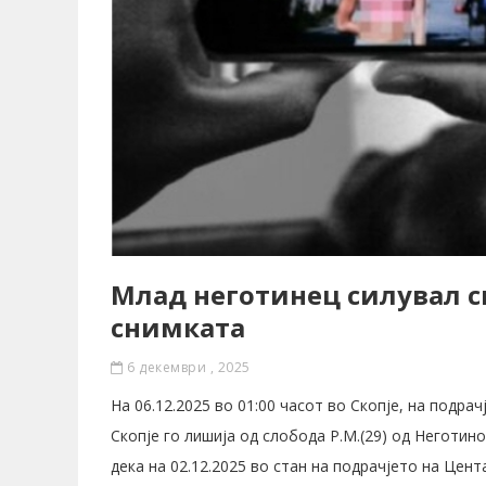
Млaд неготинец силувал ск
снимката
6 декември , 2025
На 06.12.2025 во 01:00 часот во Скопје, на подр
Скопје го лишија од слобода Р.М.(29) од Неготино
дека на 02.12.2025 во стан на подрачјето на Цент