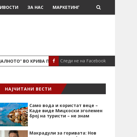
ИВОСТИ
ЗА НАС
МАРКЕТИНГ
Следи не на Facebook
ЈАЛНОТО“ ВО КРИВА ПАЛАНКА
ПОЖАР ВО СТАН
ЛОКАЛНО
НАЈЧИТАНИ ВЕСТИ
Само вода и користат веце –
Каде виде Мицкоски зголемен
број на туристи – не знам
Макрадули за горивата: Нов