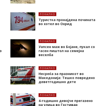
ЛОКАЛНО
Туристка пронајдена почината
во хотел во Охрид
ЛОКАЛНО
Уапсен маж во Бојане, пукал со
з
гасен пиштол на семејна
веселба
ЛОКАЛНО
Несреќа за празникот во
Македонија: Тешко повредено
деветгодишно дете
ЛОКАЛНО
4-годишно девојче прегазено
на улица во Гостивар