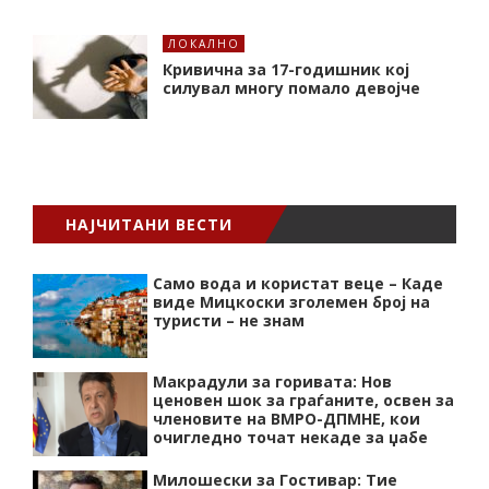
ЛОКАЛНО
Кривична за 17-годишник кој
силувал многу помало девојче
НАЈЧИТАНИ ВЕСТИ
Само вода и користат веце – Каде
виде Мицкоски зголемен број на
туристи – не знам
Макрадули за горивата: Нов
ценовен шок за граѓаните, освен за
членовите на ВМРО-ДПМНЕ, кои
очигледно точат некаде за џабе
Милошески за Гостивар: Тие