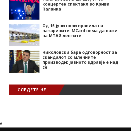
концертен спектакл во Крива
Паланка
Од 15 јуни нови правила на
патарините: MCard нема да важи
на MTAG лентите
Николовски бара одговорност за
скандалот со млечните
производи: Јавното здравје е над
сѐ
СЛЕДЕТЕ НЕ…
e