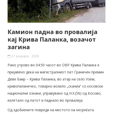
Камион падна во провалија
кај Крива Паланка, возачот
загина
21 јануари , 2026
Рано утрово во 04:50 часот во ОВР Крива Паланка е
пријавено дека на магистралниот пат Граничен премин
Деве Баир – Крива Паланка, во атар на село Узем,
кривопаланечко, товарно возило „сканиа“ со косовски
национални ознаки, управувано од Н.Х.(56) од Косово,
излетало од патот и паднало во провалија.
Од здобиените повреди на местото на несреќата