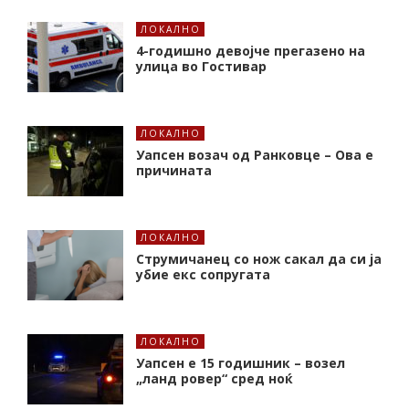
ЛОКАЛНО
4-годишно девојче прегазено на
улица во Гостивар
ЛОКАЛНО
Уапсен возач од Ранковце – Ова е
причината
ЛОКАЛНО
Струмичанец со нож сакал да си ја
убие екс сопругата
ЛОКАЛНО
Уапсен е 15 годишник – возел
„ланд ровер“ сред ноќ