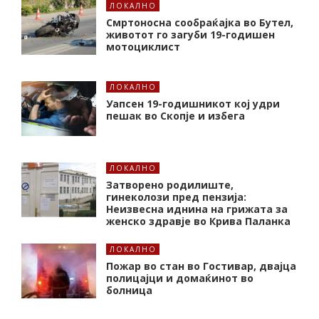
ЛОКАЛНО
Смртоносна сообраќајка во Бутел,
животот го загуби 19-годишен
мотоциклист
ЛОКАЛНО
Уапсен 19-годишникот кој удри
пешак во Скопје и избега
ЛОКАЛНО
Затворено родилиште,
гинеколози пред пензија:
Неизвесна иднина на грижата за
женско здравје во Крива Паланка
ЛОКАЛНО
Пожар во стан во Гостивар, двајца
полицајци и домаќинот во
болница