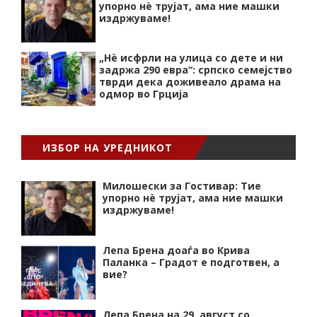
упорно нѐ трујат, ама ние машки
издржуваме!
„Нѐ исфрли на улица со дете и ни
задржа 290 евра“: српско семејство
тврди дека доживеало драма на
одмор во Грција
ИЗБОР НА УРЕДНИКОТ
Милошески за Гостивар: Тие
упорно нѐ трујат, ама ние машки
издржуваме!
Лепа Брена доаѓа во Крива
Паланка – Градот е подготвен, а
вие?
Лепа Брена на 29. август со