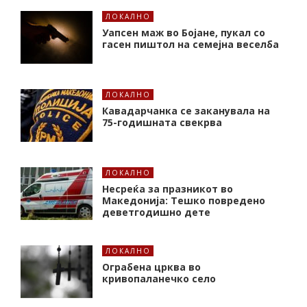
ЛОКАЛНО
Уапсен маж во Бојане, пукал со
гасен пиштол на семејна веселба
ЛОКАЛНО
Кавадарчанка се заканувала на
75-годишната свекрва
ЛОКАЛНО
Несреќа за празникот во
Македонија: Тешко повредено
деветгодишно дете
ЛОКАЛНО
Ограбена црква во
кривопаланечко село