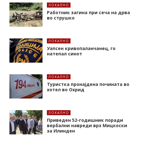
ЛОКАЛНО
Работник загина при сеча на дрва
во струшко
ЛОКАЛНО
Уапсен кривопаланчанец, го
натепал синот
ЛОКАЛНО
Туристка пронајдена почината во
хотел во Охрид
ЛОКАЛНО
Приведен 52-годишник поради
вербални навреди врз Мицкоски
за Илинден