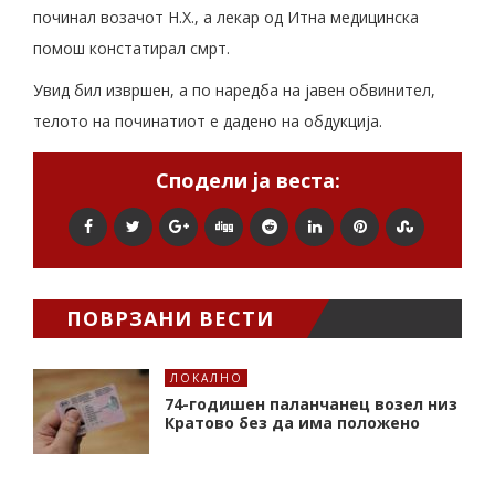
починал возачот Н.Х., а лекар од Итна медицинска
помош констатирал смрт.
Увид бил извршен, а по наредба на јавен обвинител,
телото на починатиот е дадено на обдукција.
Сподели ја веста:
ПОВРЗАНИ ВЕСТИ
ЛОКАЛНО
74-годишен паланчанец возел низ
Кратово без да има положено