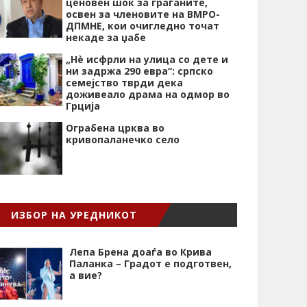
ценовен шок за граѓаните,
освен за членовите на ВМРО-
ДПМНЕ, кои очигледно точат
некаде за џабе
„Нѐ исфрли на улица со дете и
ни задржа 290 евра“: српско
семејство тврди дека
доживеало драма на одмор во
Грција
Ограбена црква во
кривопаланечко село
ИЗБОР НА УРЕДНИКОТ
Лепа Брена доаѓа во Крива
Паланка – Градот е подготвен,
а вие?