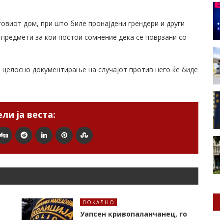
говиот дом, при што биле пронајдени грендери и други
 предмети за кои постои сомнение дека се поврзани со
 целосно документирање на случајот против него ќе биде
ли ја веста:
ЛОКАЛНО
Уапсен кривопаланчанец, го