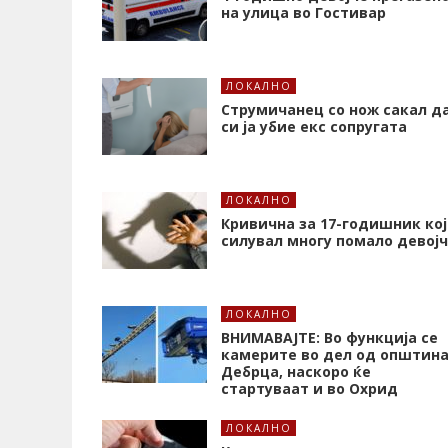
на улица во Гостивар
ЛОКАЛНО
Струмичанец со нож сакал д
си ја убие екс сопругата
ЛОКАЛНО
Кривична за 17-годишник кој
силувал многу помало девој
ЛОКАЛНО
ВНИМАВАЈТЕ: Во функција се
камерите во дел од општин
Дебрца, наскоро ќе
стартуваат и во Охрид
ЛОКАЛНО