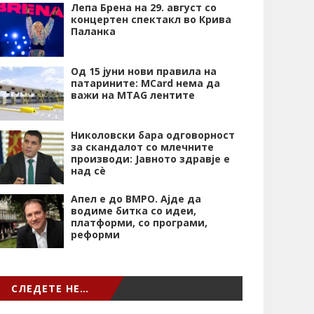
Лепа Брена на 29. август со
концертен спектакл во Крива
Паланка
Од 15 јуни нови правила на
патарините: MCard нема да
важи на MTAG лентите
Николовски бара одговорност
за скандалот со млечните
производи: Јавното здравје е
над сѐ
Апел е до ВМРО. Ајде да
водиме битка со идеи,
платформи, со програми,
реформи
СЛЕДЕТЕ НЕ…