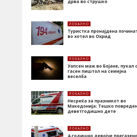
дрва во струшко
ЛОКАЛНО
Туристка пронајдена почина
во хотел во Охрид
ЛОКАЛНО
Уапсен маж во Бојане, пукал 
гасен пиштол на семејна
веселба
ЛОКАЛНО
Несреќа за празникот во
Македонија: Тешко повреде
деветгодишно дете
ЛОКАЛНО
4-годишно девојче прегазен