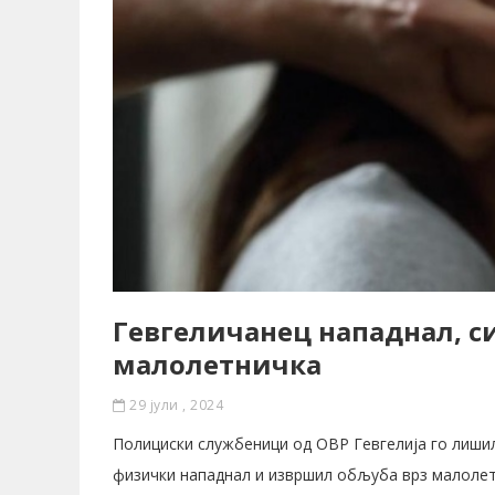
Гевгеличанец нападнал, с
малолетничка
29 јули , 2024
Полициски службеници од ОВР Гевгелија го лишил
физички нападнал и извршил обљуба врз малолетн