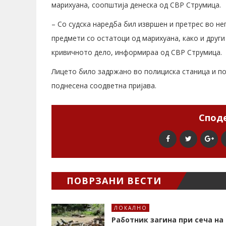
марихуана, соопштија денеска од СВР Струмица.
– Со судска наредба бил извршен и претрес во не
предмети со остатоци од марихуана, како и други
кривичното дело, информираа од СВР Струмица.
Лицето било задржано во полициска станица и по
поднесена соодветна пријава.
Споде
ПОВРЗАНИ ВЕСТИ
ЛОКАЛНО
Работник загина при сеча на