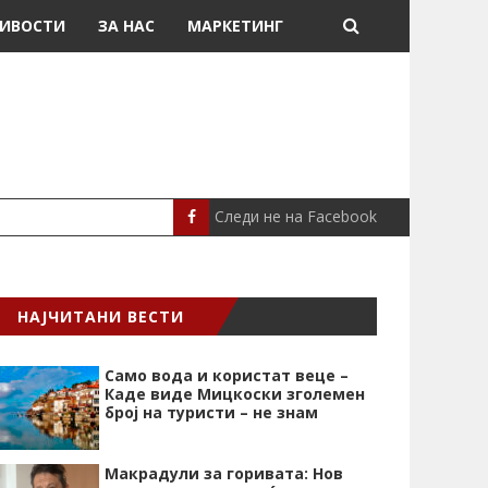
ИВОСТИ
ЗА НАС
МАРКЕТИНГ
Следи не на Facebook
МЕСИ ДОНИРАШЕ 8
СПОРТ
НАЈЧИТАНИ ВЕСТИ
Само вода и користат веце –
Каде виде Мицкоски зголемен
број на туристи – не знам
Макрадули за горивата: Нов