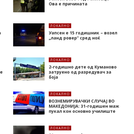
Ова е причината
ЛОКАЛНО
а
Уапсен е 15 годишник – возел
„ланд ровер“ сред ноќ
ЛОКАЛНО
2-годишно дете од Куманово
че
затруено од разредувач за
боја
ЛОКАЛНО
ВОЗНЕМИРУВАЧКИ СЛУЧАЈ ВО
а
МАКЕДОНИЈА: 31-годишен маж
пукал кон основнo училиште
ЛОКАЛНО