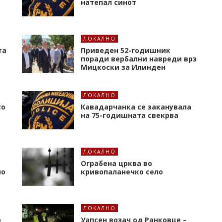
натепал синот
ЛОКАЛНО
та
Приведен 52-годишник
поради вербални навреди врз
Мицкоски за Илинден
ЛОКАЛНО
со
Кавадарчанка се заканувала
на 75-годишната свекрва
ЛОКАЛНО
Ограбена црква во
но
кривопаланечко село
ЛОКАЛНО
о
Уапсен возач од Ранковце –