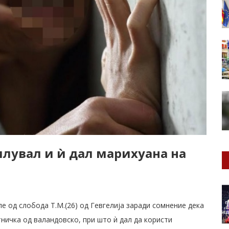
илувал и ѝ дал марихуана на
е од слобода Т.М.(26) од Гевгелија заради сомнение дека
ичка од валандовско, при што ѝ дал да користи