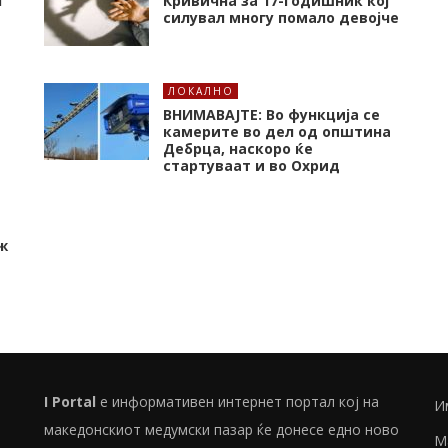
л
Кривична за 17-годишник кој
силувал многу помало девојче
ЛОКАЛНО
ВНИМАВАЈТЕ: Во функција се
камерите во дел од општина
Дебрца, наскоро ќе
стартуваат и во Охрид
ж
I Portal
е информативен интернет портал кој на
И
македонскиот медумски пазар ќе донесе едно ново
М