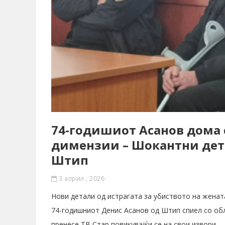
74-годишиот Асанов дома 
димензии – Шокантни дета
Штип
3 април , 2026
Нови детали од истрагата за убиството на женат
74-годишниот Денис Асанов од Штип спиел со обл
пренесе ТВ Стар повикувајќи се на свои извори.