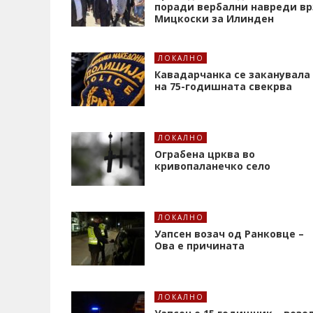
поради вербални навреди вр
Мицкоски за Илинден
ЛОКАЛНО
Кавадарчанка се заканувала
на 75-годишната свекрва
ЛОКАЛНО
Ограбена црква во
кривопаланечко село
ЛОКАЛНО
Уапсен возач од Ранковце –
Ова е причината
ЛОКАЛНО