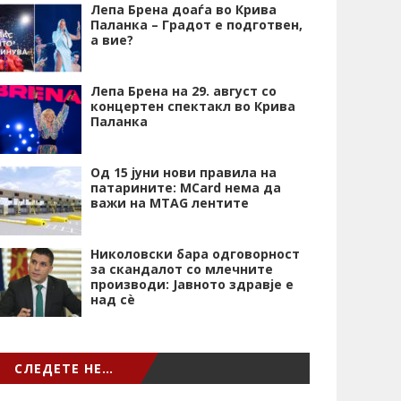
Лепа Брена доаѓа во Крива
Паланка – Градот е подготвен,
а вие?
Лепа Брена на 29. август со
концертен спектакл во Крива
Паланка
Од 15 јуни нови правила на
патарините: MCard нема да
важи на MTAG лентите
Николовски бара одговорност
за скандалот со млечните
производи: Јавното здравје е
над сѐ
СЛЕДЕТЕ НЕ…