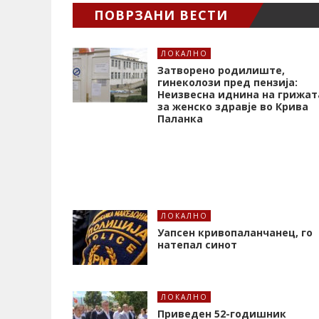
ПОВРЗАНИ ВЕСТИ
ЛОКАЛНО
Затворено родилиште,
гинеколози пред пензија:
Неизвесна иднина на грижат
за женско здравје во Крива
Паланка
ЛОКАЛНО
Уапсен кривопаланчанец, го
натепал синот
ЛОКАЛНО
Приведен 52-годишник