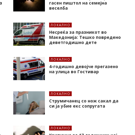
з
гасен пиштол на семејна
веселба
ЛОКАЛНО
Несреќа за празникот во
Македонија: Тешко повредено
деветгодишно дете
ЛОКАЛНО
4-годишно девојче прегазено
на улица во Гостивар
ЛОКАЛНО
Струмичанец со нож сакал да
си ја убие екс сопругата
ЛОКАЛНО