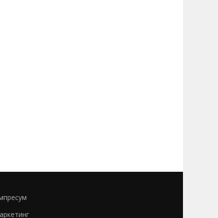
мпресум
аркетинг