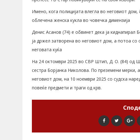
Имено, кога полицијата влегла во неговиот дом, 
облечена женска кукла во човечка димензија
Денис Асанов (74) е обвинет дека ја киднапирал Б
ја држел затворена во неговиот дом, а потоа со 
неговата куќа
На 24 октомври 2025 во СВР Штип, Д. О. (84) од 
сестра Борјанка Николова. По преземени мерки, 
неговиот дом, на 10 ноември 2025 со судска нар
повеќе предмети и траги од крв.
Споде