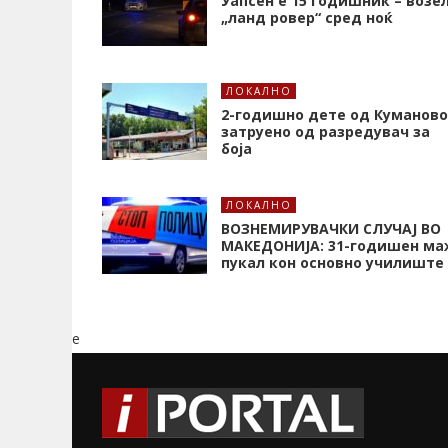
Уапсен е 15 годишник – возе
„ланд ровер“ сред ноќ
ЛОКАЛНО
2-годишно дете од Куманово
затруено од разредувач за
боја
ЛОКАЛНО
ВОЗНЕМИРУВАЧКИ СЛУЧАЈ ВО
МАКЕДОНИЈА: 31-годишен ма
пукал кон основнo училиште
e