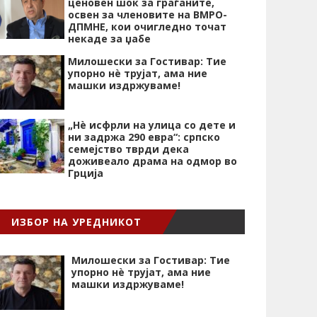
ценовен шок за граѓаните,
освен за членовите на ВМРО-
ДПМНЕ, кои очигледно точат
некаде за џабе
Милошески за Гостивар: Тие
упорно нѐ трујат, ама ние
машки издржуваме!
„Нѐ исфрли на улица со дете и
ни задржа 290 евра“: српско
семејство тврди дека
доживеало драма на одмор во
Грција
ИЗБОР НА УРЕДНИКОТ
Милошески за Гостивар: Тие
упорно нѐ трујат, ама ние
машки издржуваме!