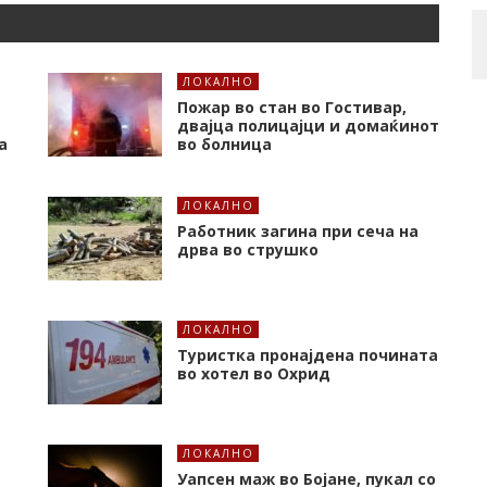
ЛОКАЛНО
Пожар во стан во Гостивар,
двајца полицајци и домаќинот
а
во болница
ЛОКАЛНО
Работник загина при сеча на
дрва во струшко
ЛОКАЛНО
Туристка пронајдена почината
во хотел во Охрид
ЛОКАЛНО
Уапсен маж во Бојане, пукал со