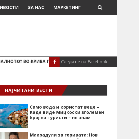
ИВОСТИ
ЗА НАС
МАРКЕТИНГ
Следи не на Facebook
ЈАЛНОТО“ ВО КРИВА ПАЛАНКА
ПОЖАР ВО СТАН
ЛОКАЛНО
НАЈЧИТАНИ ВЕСТИ
Само вода и користат веце –
Каде виде Мицкоски зголемен
број на туристи – не знам
Макрадули за горивата: Нов