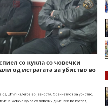
спиел со кукла со човечки
ли од истрагата за убиство во
а од Штип излегоа во јавноста. Обвинетиот за убиство,
ечена женска кукла со човечки димензии во кревет,