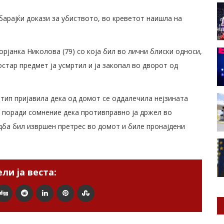
барајќи докази за убиството, во креветот наишла на
орјанка Николова (79) со која бил во лични блиски односи,
остар предмет ја усмртил и ја закопал во дворот од
Штип пријавила дека од домот се оддалечила нејзината
а поради сомнение дека противправно ја држел во
едба бил извршен претрес во домот и биле пронајдени
ли ја веста: