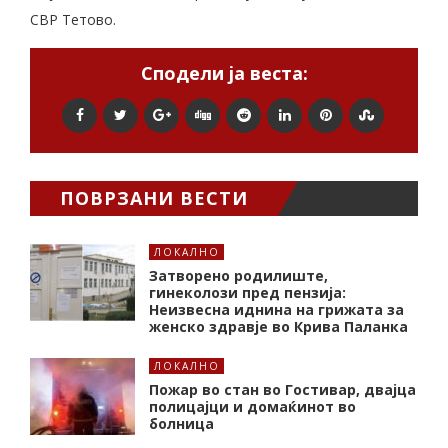
СВР Тетово.
Сподели ја веста:
ПОВРЗАНИ ВЕСТИ
ЛОКАЛНО
Затворено родилиште,
гинеколози пред пензија:
Неизвесна иднина на грижата за
женско здравје во Крива Паланка
ЛОКАЛНО
Пожар во стан во Гостивар, двајца
полицајци и домаќинот во
болница