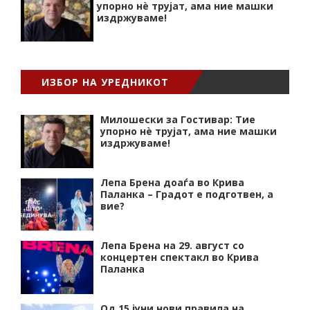
упорно нѐ трујат, ама ние машки
издржуваме!
ИЗБОР НА УРЕДНИКОТ
Милошески за Гостивар: Тие
упорно нѐ трујат, ама ние машки
издржуваме!
Лепа Брена доаѓа во Крива
Паланка – Градот е подготвен, а
вие?
Лепа Брена на 29. август со
концертен спектакл во Крива
Паланка
Од 15 јуни нови правила на