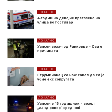
ЛОКАЛНО
4-годишно девојче прегазено на
улица во Гостивар
ЛОКАЛНО
Уапсен возач од Ранковце – Ова е
причината
ЛОКАЛНО
Струмичанец со нож сакал да си ја
убие екс сопругата
ЛОКАЛНО
Уапсен е 15 годишник – возел
„ланд ровер“ сред ноќ