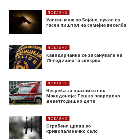
ЛОКАЛНО
Уапсен маж во Бојане, пукал со
гасен пиштол на семејна веселба
ЛОКАЛНО
Кавадарчанка се заканувала на
75-годишната свекрва
ЛОКАЛНО
Несреќа за празникот во
Македонија: Тешко повредено
деветгодишно дете
ЛОКАЛНО
Ограбена црква во
кривопаланечко село