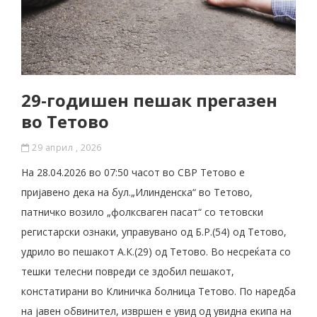
29-годишен пешак прегазен
во Тетово
29 април , 2026
На 28.04.2026 во 07:50 часот во СВР Тетово е
пријавено дека на бул.„Илинденска“ во Тетово,
патничко возило „фолксваген пасат“ со тетовски
регистарски ознаки, управувано од Б.Р.(54) од Тетово,
удрило во пешакот А.К.(29) од Тетово. Во несреќата со
тешки телесни повреди се здобил пешакот,
констатирани во Клиничка болница Тетово. По наредба
на јавен обвинител, извршен е увид од увидна екипа на