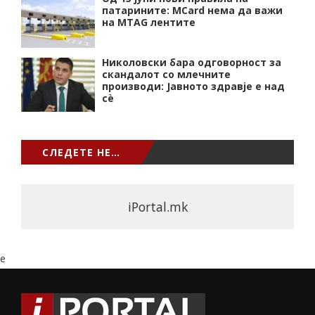
патарините: MCard нема да важи
на MTAG лентите
Николовски бара одговорност за
скандалот со млечните
производи: Јавното здравје е над
сѐ
СЛЕДЕТЕ НЕ…
iPortal.mk
e