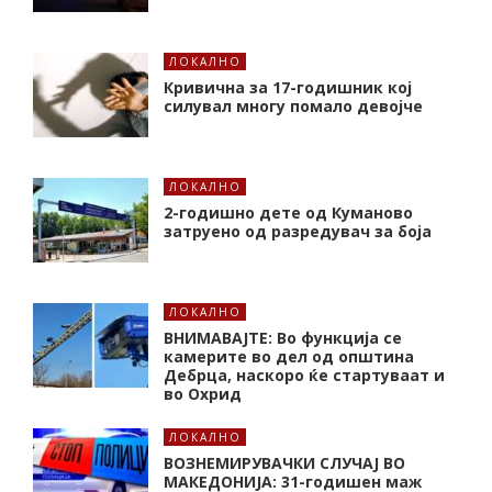
ЛОКАЛНО
Кривична за 17-годишник кој
силувал многу помало девојче
ЛОКАЛНО
2-годишно дете од Куманово
затруено од разредувач за боја
ЛОКАЛНО
ВНИМАВАЈТЕ: Во функција се
камерите во дел од општина
Дебрца, наскоро ќе стартуваат и
во Охрид
ЛОКАЛНО
ВОЗНЕМИРУВАЧКИ СЛУЧАЈ ВО
МАКЕДОНИЈА: 31-годишен маж