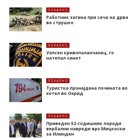
ЛОКАЛНО
Работник загина при сеча на дрва
во струшко
ЛОКАЛНО
Уапсен кривопаланчанец, го
натепал синот
ЛОКАЛНО
Туристка пронајдена почината во
хотел во Охрид
ЛОКАЛНО
Приведен 52-годишник поради
вербални навреди врз Мицкоски
за Илинден