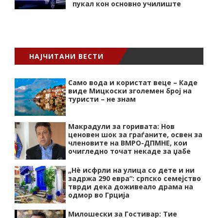
пукал кон основнo училиште
НАЈЧИТАНИ ВЕСТИ
Само вода и користат веце – Каде
виде Мицкоски зголемен број на
туристи – не знам
Макрадули за горивата: Нов
ценовен шок за граѓаните, освен за
членовите на ВМРО-ДПМНЕ, кои
очигледно точат некаде за џабе
„Нѐ исфрли на улица со дете и ни
задржа 290 евра“: српско семејство
тврди дека доживеало драма на
одмор во Грција
Милошески за Гостивар: Тие