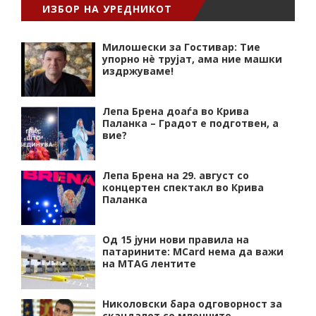
ИЗБОР НА УРЕДНИКОТ
Милошески за Гостивар: Тие
упорно нѐ трујат, ама ние машки
издржуваме!
Лепа Брена доаѓа во Крива
Паланка – Градот е подготвен, а
вие?
Лепа Брена на 29. август со
концертен спектакл во Крива
Паланка
Од 15 јуни нови правила на
патарините: MCard нема да важи
на MTAG лентите
Николовски бара одговорност за
скандалот со млечните