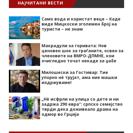
НАЈЧИТАНИ ВЕСТИ
Само вода и користат веце – Каде
виде Мицкоски зголемен број на
туристи – не знам
Макрадули за горивата: Нов
ценовен шок за граѓаните, освен за
членовите на ВМРО-ДПМНЕ, кои
очигледно точат некаде за џабе
Милошески за Гостивар: Тие
упорно нѐ трујат, ама ние машки
издржуваме!
„Нѐ исфрли на улица со дете и ни
задржа 290 евра“: српско семејство
тврди дека доживеало драма на
одмор во Грција