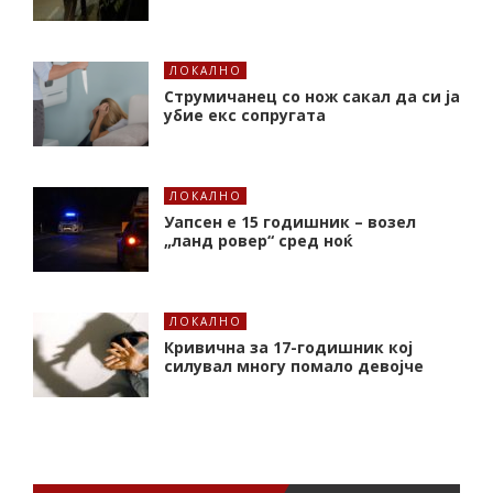
ЛОКАЛНО
Струмичанец со нож сакал да си ја
убие екс сопругата
ЛОКАЛНО
Уапсен е 15 годишник – возел
„ланд ровер“ сред ноќ
ЛОКАЛНО
Кривична за 17-годишник кој
силувал многу помало девојче