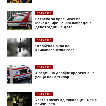
ЛОКАЛНО
Несреќа за празникот во
Македонија: Тешко повредено
деветгодишно дете
ЛОКАЛНО
Ограбена црква во
кривопаланечко село
ЛОКАЛНО
4-годишно девојче прегазено на
улица во Гостивар
ЛОКАЛНО
Уапсен возач од Ранковце – Ова е
причината