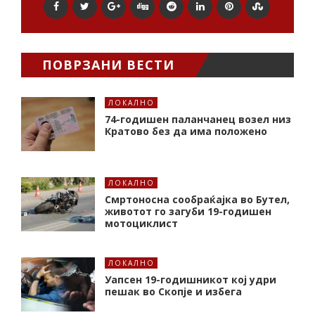
ПОВРЗАНИ ВЕСТИ
ЛОКАЛНО
74-годишен паланчанец возел низ
Кратово без да има положено
ЛОКАЛНО
Смртоносна сообраќајка во Бутел,
животот го загуби 19-годишен
мотоциклист
ЛОКАЛНО
Уапсен 19-годишникот кој удри
пешак во Скопје и избега