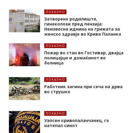
ЛОКАЛНО
Затворено родилиште,
гинеколози пред пензија:
Неизвесна иднина на грижата за
женско здравје во Крива Паланка
ЛОКАЛНО
Пожар во стан во Гостивар, двајца
полицајци и домаќинот во
болница
ЛОКАЛНО
Работник загина при сеча на дрва
во струшко
ЛОКАЛНО
Уапсен кривопаланчанец, го
натепал синот