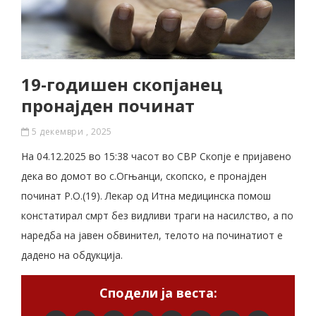
19-годишен скопјанец
пронајден починат
5 декември , 2025
На 04.12.2025 во 15:38 часот во СВР Скопје е пријавено
дека во домот во с.Огњанци, скопско, е пронајден
починат Р.О.(19). Лекар од Итна медицинска помош
констатирал смрт без видливи траги на насилство, а по
наредба на јавен обвинител, телото на починатиот е
дадено на обдукција.
Сподели ја веста: