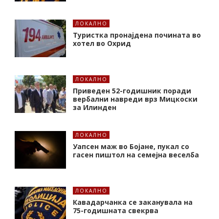
ЛОКАЛНО
Туристка пронајдена почината во
хотел во Охрид
ЛОКАЛНО
Приведен 52-годишник поради
вербални навреди врз Мицкоски
за Илинден
ЛОКАЛНО
Уапсен маж во Бојане, пукал со
гасен пиштол на семејна веселба
ЛОКАЛНО
Кавадарчанка се заканувала на
75-годишната свекрва