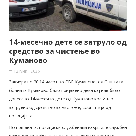
14-месечно дете се затруло од
средство за чистење во
Куманово
12 јуни , 2026
Завчера во 20:14 часот во СВР Куманово, од Општата
болница Куманово било пријавено дека кај нив било
донесено 14-месечно дете од Куманово кое било
затруено од средство за чистење, соопштија од
полицијата.
По пријавата, полициски службеници извршиле службен
разговор со мајката на детето, а увид на местото