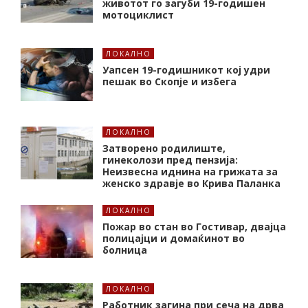
животот го загуби 19-годишен
мотоциклист
ЛОКАЛНО
Уапсен 19-годишникот кој удри
пешак во Скопје и избега
ЛОКАЛНО
Затворено родилиште,
гинеколози пред пензија:
Неизвесна иднина на грижата за
женско здравје во Крива Паланка
ЛОКАЛНО
Пожар во стан во Гостивар, двајца
полицајци и домаќинот во
болница
ЛОКАЛНО
Работник загина при сеча на дрва