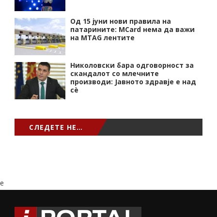
Од 15 јуни нови правила на
патарините: MCard нема да важи
на MTAG лентите
Николовски бара одговорност за
скандалот со млечните
производи: Јавното здравје е над
сѐ
СЛЕДЕТЕ НЕ…
e