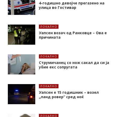
4-годишно девојче прегазено на
улица во Гостивар
ЛОКАЛНО
Уапсен возач од Ранковце – Ова е
причината
ЛОКАЛНО
Струмичанец со нож сакал да си ја
убие екс сопругата
ЛОКАЛНО
Уапсен е 15 годишник – возел
„ланд ровер“ сред ноќ
ЛОКАЛНО