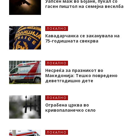
Уапсен маж во Бојане, пукал со
гасен пиштол на семејна веселба
ЛОКАЛНО
Кавадарчанка се заканувала на
75-годишната свекрва
ЛОКАЛНО
Несреќа за празникот во
Македонија: Тешко повредено
деветгодишно дете
ЛОКАЛНО
Ограбена црква во
кривопаланечко село
ЛОКАЛНО