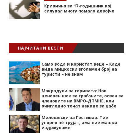
Кривична за 17-годишник кој
силувал многу помало девојче
НАЈЧИТАНИ ВЕСТИ
Само вода и користат веце – Каде
виде Мицкоски зголемен број на
туристи – не знам
Макрадули за горивата: Нов
ценовен шок за граѓаните, освен за
членовите на ВМРО-ДПМНЕ, кои
очигледно точат некаде за џабе
Милошески за Гостивар: Тие
упорно нѐ трујат, ама ние машки
издржуваме!