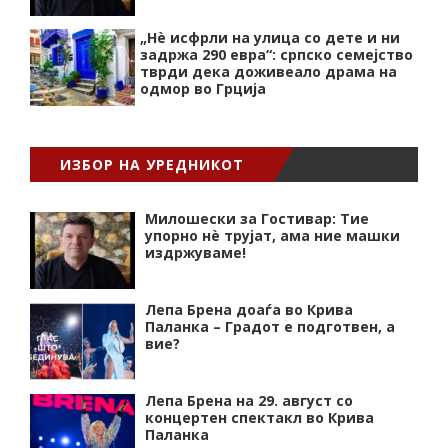
„Нѐ исфрли на улица со дете и ни
задржа 290 евра“: српско семејство
тврди дека доживеало драма на
одмор во Грција
ИЗБОР НА УРЕДНИКОТ
Милошески за Гостивар: Тие
упорно нѐ трујат, ама ние машки
издржуваме!
Лепа Брена доаѓа во Крива
Паланка – Градот е подготвен, а
вие?
Лепа Брена на 29. август со
концертен спектакл во Крива
Паланка