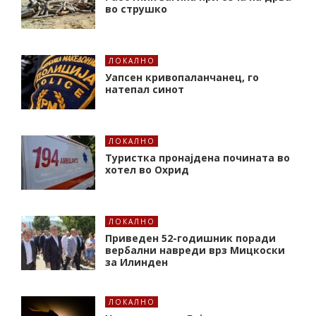
во струшко
ЛОКАЛНО
Уапсен кривопаланчанец, го
натепал синот
ЛОКАЛНО
Туристка пронајдена почината во
хотел во Охрид
ЛОКАЛНО
Приведен 52-годишник поради
вербални навреди врз Мицкоски
за Илинден
ЛОКАЛНО