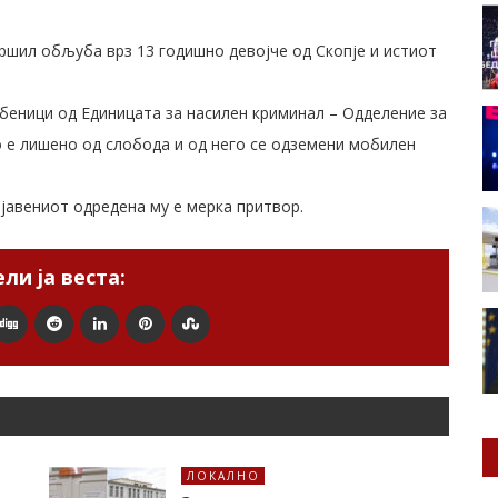
вршил обљуба врз 13 годишно девојче од Скопје и истиот
беници од Единицата за насилен криминал – Одделение за
о е лишено од слобода и од него се одземени мобилен
ијавениот одредена му е мерка притвор.
ли ја веста:
ЛОКАЛНО