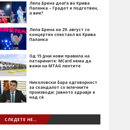
Лепа Брена доаѓа во Крива
Паланка – Градот е подготвен,
а вие?
Лепа Брена на 29. август со
концертен спектакл во Крива
Паланка
Од 15 јуни нови правила на
патарините: MCard нема да
важи на MTAG лентите
Николовски бара одговорност
за скандалот со млечните
производи: Јавното здравје е
над сѐ
СЛЕДЕТЕ НЕ…