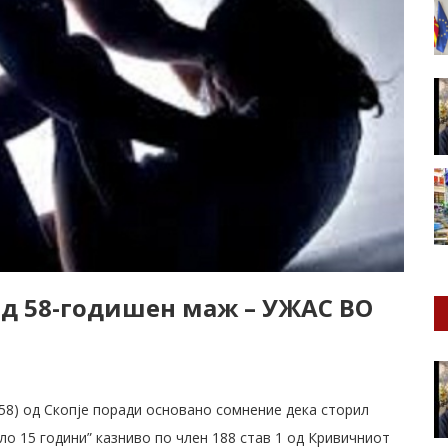
д 58-годишен маж – УЖАС ВО
(58) од Скопје поради основано сомнение дека сторил
ло 15 години” казниво по член 188 став 1 од Кривичниот