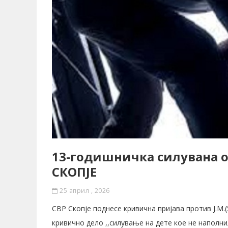
13-годишничка силувана о
СКОПЈЕ
25 април , 2026
СВР Скопје поднесе кривична пријава против Ј.М.
кривично дело ,,силување на дете кое не наполни