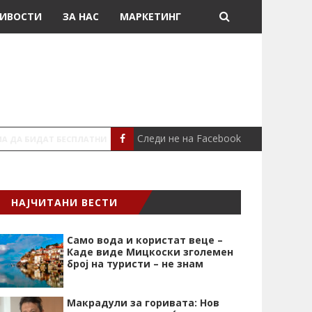
ИВОСТИ
ЗА НАС
МАРКЕТИНГ
Следи не на Facebook
АЛАРМАНТНО
МАКЕДОНИЈА
НАЈЧИТАНИ ВЕСТИ
Само вода и користат веце –
Каде виде Мицкоски зголемен
број на туристи – не знам
Макрадули за горивата: Нов