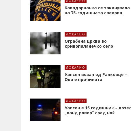
ЛОКАЛНО
Кавадарчанка се заканувала
на 75-годишната свекрва
ЛОКАЛНО
Ограбена црква во
кривопаланечко село
ЛОКАЛНО
Уапсен возач од Ранковце –
Ова е причината
ЛОКАЛНО
Уапсен е 15 годишник – возе
„ланд ровер“ сред ноќ