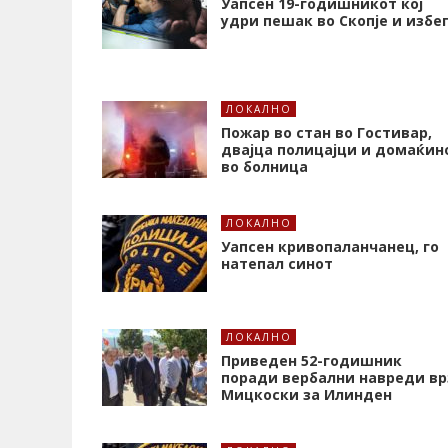
Уапсен 19-годишникот кој
удри пешак во Скопје и избе
ЛОКАЛНО
Пожар во стан во Гостивар,
двајца полицајци и домаќин
во болница
ЛОКАЛНО
Уапсен кривопаланчанец, го
натепал синот
ЛОКАЛНО
Приведен 52-годишник
поради вербални навреди вр
Мицкоски за Илинден