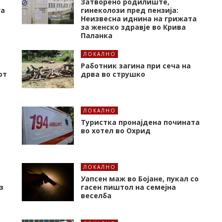
Затворено родилиште,
га
гинеколози пред пензија:
Неизвесна иднина на грижата
за женско здравје во Крива
Паланка
ЛОКАЛНО
Работник загина при сеча на
от
дрва во струшко
ЛОКАЛНО
Туристка пронајдена почината
во хотел во Охрид
ЛОКАЛНО
Уапсен маж во Бојане, пукал со
з
гасен пиштол на семејна
веселба