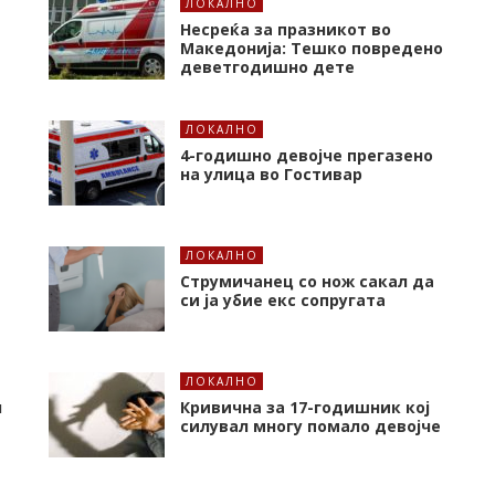
ЛОКАЛНО
Несреќа за празникот во
Македонија: Тешко повредено
деветгодишно дете
ЛОКАЛНО
4-годишно девојче прегазено
на улица во Гостивар
ЛОКАЛНО
Струмичанец со нож сакал да
си ја убие екс сопругата
ЛОКАЛНО
л
Кривична за 17-годишник кој
силувал многу помало девојче