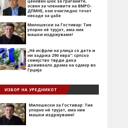
ценовен шок за граѓаните,
освен за членовите на ВМРО-
ДПМНЕ, кои очигледно точат
некаде за џабе
Милошески за Гостивар: Тие
упорно нѐ трујат, ама ние
машки издржуваме!
„Нѐ исфрли на улица со дете и
ни задржа 290 евра“: српско
семејство тврди дека
доживеало драма на одмор во
Грција
ИЗБОР НА УРЕДНИКОТ
Милошески за Гостивар: Тие
упорно нѐ трујат, ама ние
машки издржуваме!