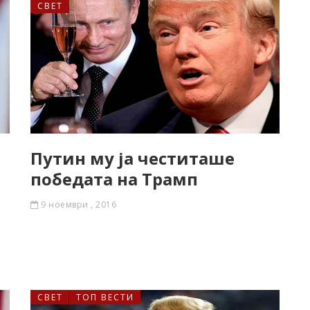
СВЕТ
Путин му ја честиташе
победата на Трамп
9 ноември , 2016
СВЕТ
ТОП ВЕСТИ