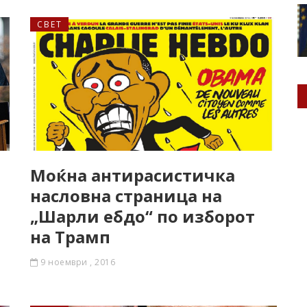
СВЕТ
Моќна антирасистичка
насловна страница на
„Шарли ебдо“ по изборот
на Трамп
9 ноември , 2016