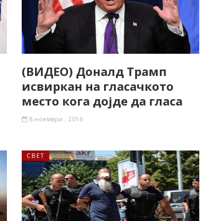
(ВИДЕО) Доналд Трамп
исвиркан на гласачкото
место кога дојде да гласа
8 ноември , 2016
СВЕТ