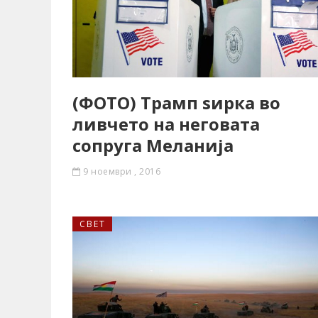
(ФОТО) Трамп ѕирка во
ливчето на неговата
сопруга Меланија
9 ноември , 2016
СВЕТ