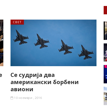
СВЕТ
е
Се судрија два
американски борбени
авиони
10 ноември , 2016