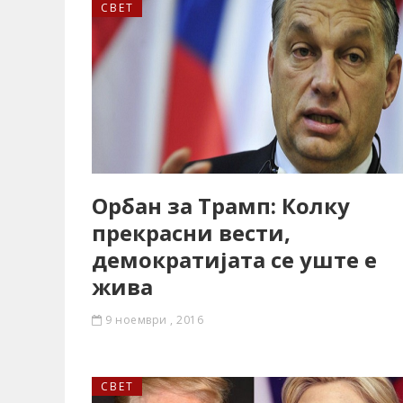
СВЕТ
Орбан за Трамп: Колку
прекрасни вести,
демократијата се уште е
жива
9 ноември , 2016
СВЕТ