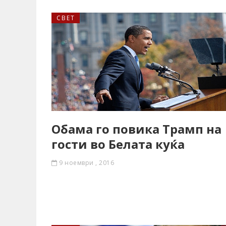
СВЕТ
Обама го повика Трамп на
гости во Белата куќа
9 ноември , 2016