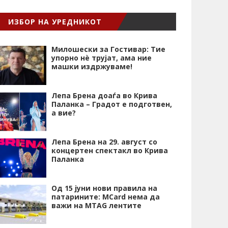
ИЗБОР НА УРЕДНИКОТ
Милошески за Гостивар: Тие
упорно нѐ трујат, ама ние
машки издржуваме!
Лепа Брена доаѓа во Крива
Паланка – Градот е подготвен,
а вие?
Лепа Брена на 29. август со
концертен спектакл во Крива
Паланка
Од 15 јуни нови правила на
патарините: MCard нема да
важи на MTAG лентите