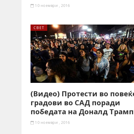
10 ноември , 2016
СВЕТ
(Видео) Протести во повеќ
градови во САД поради
победата на Доналд Трамп
10 ноември , 2016