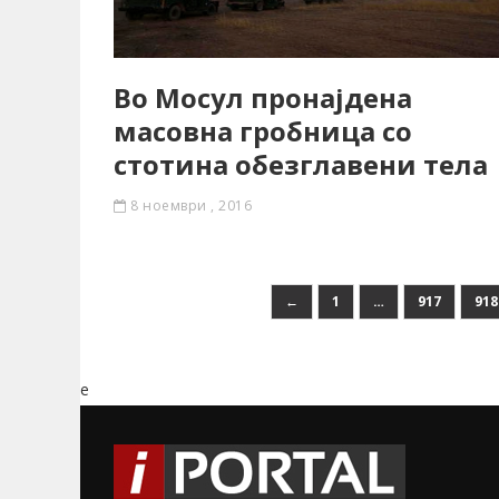
Во Мосул пронајдена
масовна гробница со
стотина обезглавени тела
8 ноември , 2016
←
1
…
917
918
e