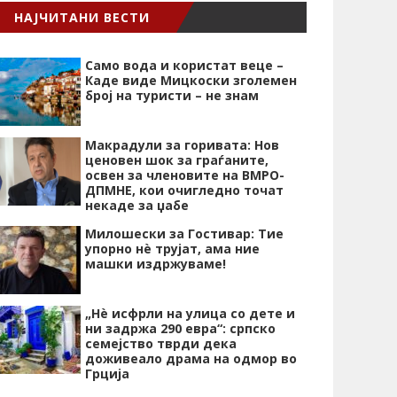
НАЈЧИТАНИ ВЕСТИ
Само вода и користат веце –
Каде виде Мицкоски зголемен
број на туристи – не знам
Макрадули за горивата: Нов
ценовен шок за граѓаните,
освен за членовите на ВМРО-
ДПМНЕ, кои очигледно точат
некаде за џабе
Милошески за Гостивар: Тие
упорно нѐ трујат, ама ние
машки издржуваме!
„Нѐ исфрли на улица со дете и
ни задржа 290 евра“: српско
семејство тврди дека
доживеало драма на одмор во
Грција