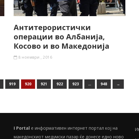
Антитерористички
операции во Албанија,
Косово и во Македонија
8 ноември , 2016
919
920
921
922
923
…
948
→
I Portal
е информативен интернет портал кој на
И
македонскиот медумски пазар ќе донесе едно ново