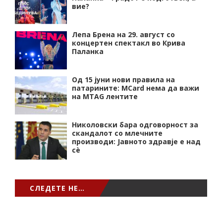
вие?
Лепа Брена на 29. август со
концертен спектакл во Крива
Паланка
Од 15 јуни нови правила на
патарините: MCard нема да важи
на MTAG лентите
Николовски бара одговорност за
скандалот со млечните
производи: Јавното здравје е над
сѐ
СЛЕДЕТЕ НЕ…