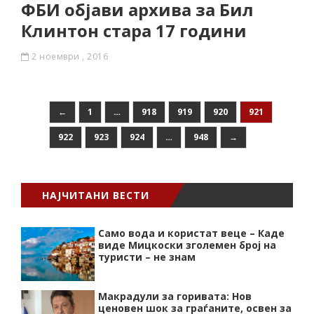
ФБИ објави архива за Бил
Клинтон стара 17 години
2 ноември , 2016
←
1
…
918
919
920
921
922
923
924
…
948
→
НАЈЧИТАНИ ВЕСТИ
Само вода и користат веце – Каде
виде Мицкоски зголемен број на
туристи – не знам
Макрадули за горивата: Нов
ценовен шок за граѓаните, освен за