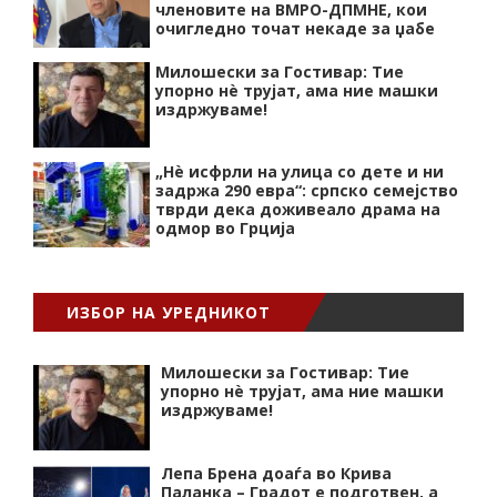
членовите на ВМРО-ДПМНЕ, кои
очигледно точат некаде за џабе
Милошески за Гостивар: Тие
упорно нѐ трујат, ама ние машки
издржуваме!
„Нѐ исфрли на улица со дете и ни
задржа 290 евра“: српско семејство
тврди дека доживеало драма на
одмор во Грција
ИЗБОР НА УРЕДНИКОТ
Милошески за Гостивар: Тие
упорно нѐ трујат, ама ние машки
издржуваме!
Лепа Брена доаѓа во Крива
Паланка – Градот е подготвен, а