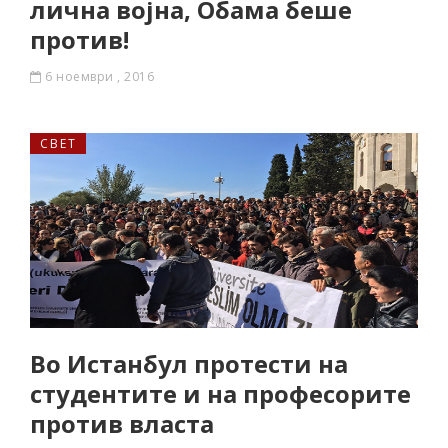
лична војна, Обама беше
против!
6 ноември , 2016
СВЕТ
Во Истанбул протести на
студентите и на професорите
против власта