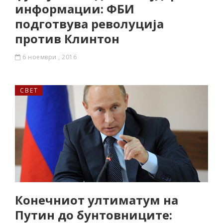
информации: ФБИ
подготвува револуција
против Клинтон
6 ноември , 2016
СВЕТ
Конечниот ултиматум на
Путин до бунтовниците: