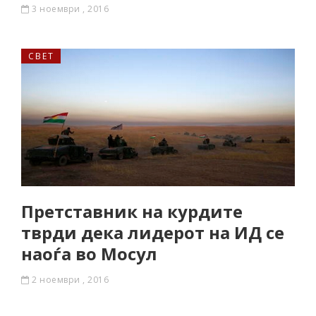
3 ноември , 2016
СВЕТ
Претставник на курдите
тврди дека лидерот на ИД се
наоѓа во Мосул
2 ноември , 2016