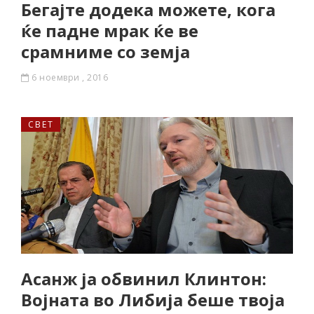
Бегајте додека можете, кога
ќе падне мрак ќе ве
срамниме со земја
6 ноември , 2016
СВЕТ
Асанж ја обвинил Клинтон:
Војната во Либија беше твоја