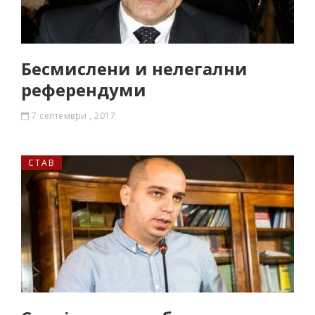
Бесмислени и нелегални
реферeндуми
7 септември , 2017
СТАВ