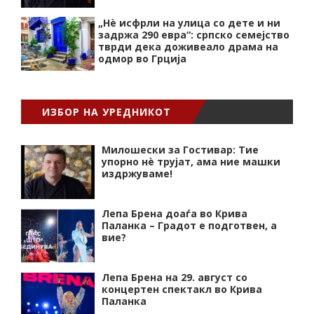
„Нѐ исфрли на улица со дете и ни
задржа 290 евра“: српско семејство
тврди дека доживеало драма на
одмор во Грција
ИЗБОР НА УРЕДНИКОТ
Милошески за Гостивар: Тие
упорно нѐ трујат, ама ние машки
издржуваме!
Лепа Брена доаѓа во Крива
Паланка – Градот е подготвен, а
вие?
Лепа Брена на 29. август со
концертен спектакл во Крива
Паланка