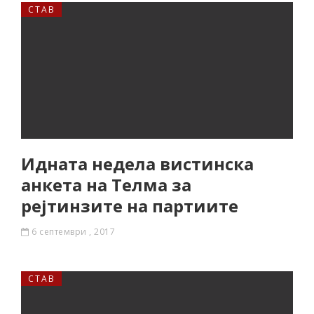
СТАВ
Идната недела вистинска
анкета на Телма за
рејтинзите на партиите
6 септември , 2017
СТАВ