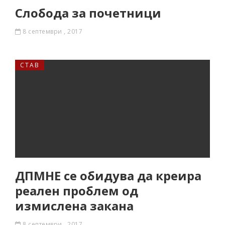
Слобода за почетници
8 септември , 2017
СТАВ
ДПМНЕ се обидува да креира
реален проблем од
измислена закана
8 септември , 2017