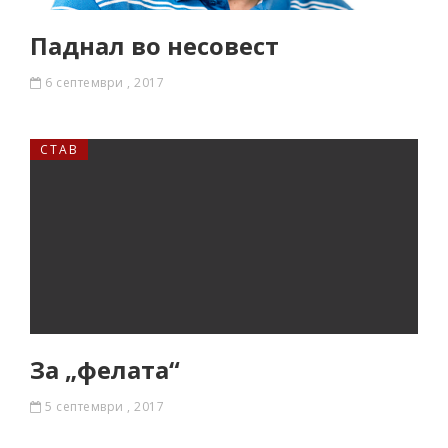
Паднал во несовест
6 септември , 2017
СТАВ
За „фелата“
5 септември , 2017