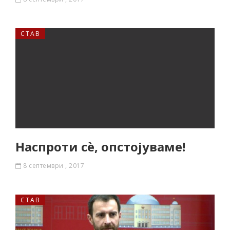
СТАВ
Наспроти сè, опстојуваме!
8 септември , 2017
СТАВ