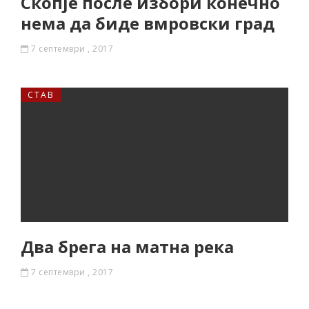
Скопје после избори конечно
нема да биде вмровски град
7 септември , 2017
СТАВ
Два брега на матна река
7 септември , 2017