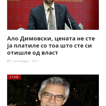
Ало Димовски, цената не сте
ја платиле со тоа што сте си
отишле од власт
7 септември , 2017
СТАВ