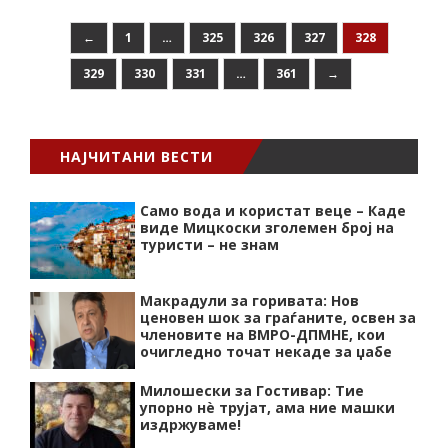
←
1
…
325
326
327
328
329
330
331
…
361
→
НАЈЧИТАНИ ВЕСТИ
Само вода и користат веце – Каде
виде Мицкоски зголемен број на
туристи – не знам
Макрадули за горивата: Нов
ценовен шок за граѓаните, освен за
членовите на ВМРО-ДПМНЕ, кои
очигледно точат некаде за џабе
Милошески за Гостивар: Тие
упорно нѐ трујат, ама ние машки
издржуваме!