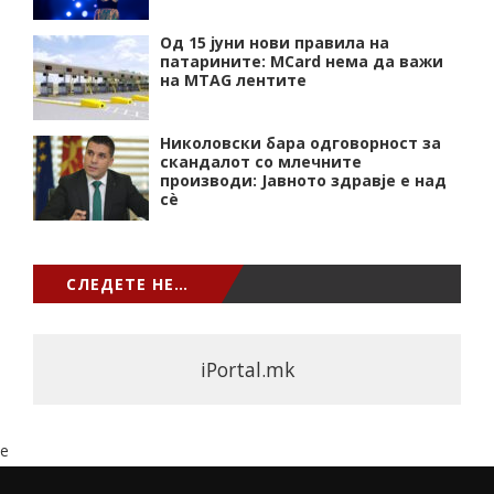
Од 15 јуни нови правила на
патарините: MCard нема да важи
на MTAG лентите
Николовски бара одговорност за
скандалот со млечните
производи: Јавното здравје е над
сѐ
СЛЕДЕТЕ НЕ…
iPortal.mk
e