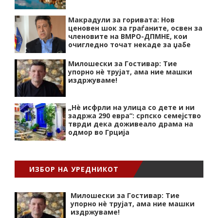
Макрадули за горивата: Нов
ценовен шок за граѓаните, освен за
членовите на ВМРО-ДПМНЕ, кои
очигледно точат некаде за џабе
Милошески за Гостивар: Тие
упорно нѐ трујат, ама ние машки
издржуваме!
„Нѐ исфрли на улица со дете и ни
задржа 290 евра“: српско семејство
тврди дека доживеало драма на
одмор во Грција
ИЗБОР НА УРЕДНИКОТ
Милошески за Гостивар: Тие
упорно нѐ трујат, ама ние машки
издржуваме!