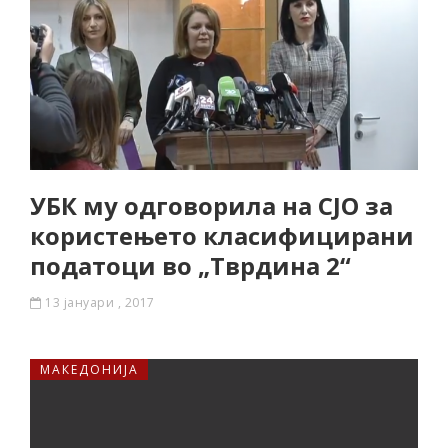
УБК му одговорила на СЈО за
користењето класифицирани
податоци во „Тврдина 2“
13 јануари , 2017
МАКЕДОНИЈА