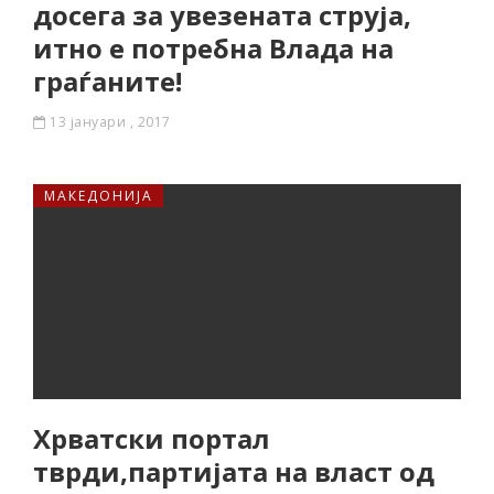
досега за увезената струја,
итно е потребна Влада на
граѓаните!
13 јануари , 2017
МАКЕДОНИЈА
Хрватски портал
тврди,партијата на власт од