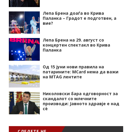
Лепа Брена доаѓа во Крива
Паланка – Градот е подготвен, а
вие?
Лепа Брена на 29. август со
концертен спектакл во Крива
Паланка
Од 15 јуни нови правила на
патарините: MCard нема да важи
на MTAG лентите
Николовски бара одговорност за
скандалот со млечните
производи: Јавното здравје е над
сѐ
СЛЕДЕТЕ НЕ…