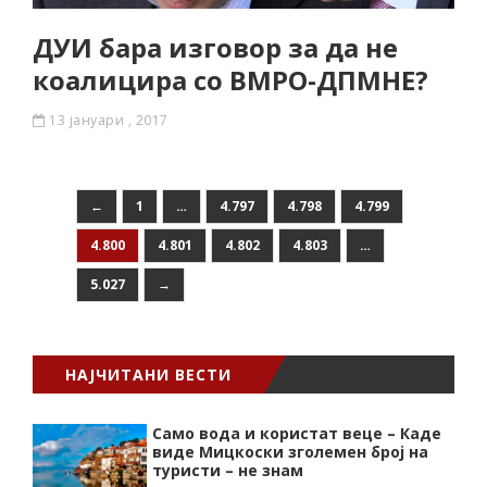
ДУИ бара изговор за да не
коалицира со ВМРО-ДПМНЕ?
13 јануари , 2017
←
1
…
4.797
4.798
4.799
4.800
4.801
4.802
4.803
…
5.027
→
НАЈЧИТАНИ ВЕСТИ
Само вода и користат веце – Каде
виде Мицкоски зголемен број на
туристи – не знам