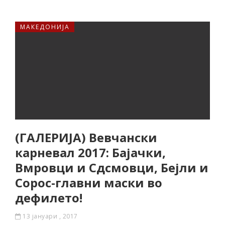
МАКЕДОНИЈА
(ГАЛЕРИЈА) Вевчански
карневал 2017: Бајачки,
Вмровци и Сдсмовци, Бејли и
Сорос-главни маски во
дефилето!
13 јануари , 2017