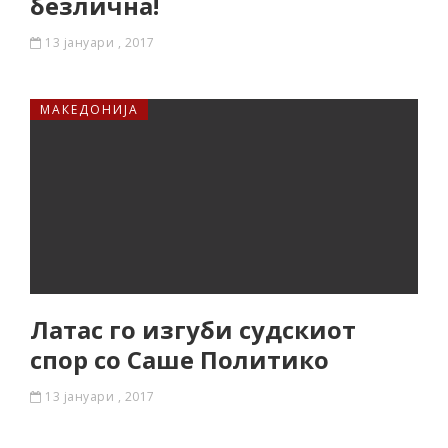
безлична!
13 јануари , 2017
МАКЕДОНИЈА
Латас го изгуби судскиот
спор со Саше Политико
13 јануари , 2017