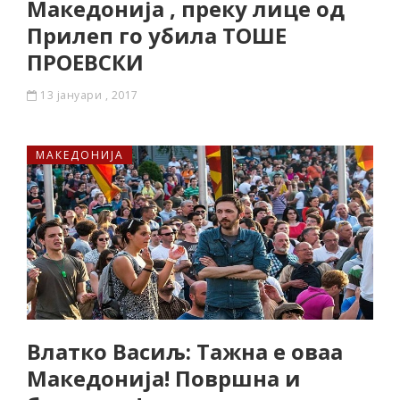
Македонија , преку лице од
Прилеп го убила ТОШЕ
ПРОЕВСКИ
13 јануари , 2017
МАКЕДОНИЈА
Влатко Васиљ: Тажна е оваа
Македонија! Површна и