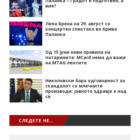
Паланка – Градот е подготвен, а
вие?
Лепа Брена на 29. август со
концертен спектакл во Крива
Паланка
Од 15 јуни нови правила на
патарините: MCard нема да важи
на MTAG лентите
Николовски бара одговорност за
скандалот со млечните
производи: Јавното здравје е над
сѐ
СЛЕДЕТЕ НЕ…