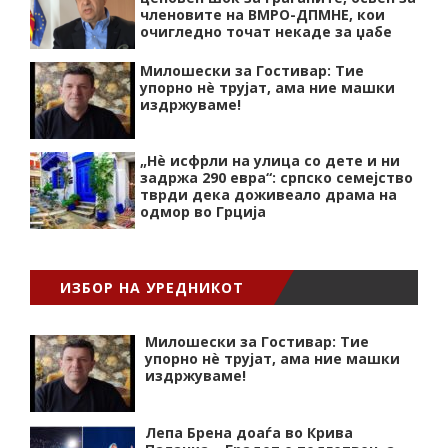
членовите на ВМРО-ДПМНЕ, кои
очигледно точат некаде за џабе
Милошески за Гостивар: Тие
упорно нѐ трујат, ама ние машки
издржуваме!
„Нѐ исфрли на улица со дете и ни
задржа 290 евра“: српско семејство
тврди дека доживеало драма на
одмор во Грција
ИЗБОР НА УРЕДНИКОТ
Милошески за Гостивар: Тие
упорно нѐ трујат, ама ние машки
издржуваме!
Лепа Брена доаѓа во Крива