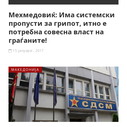
Мехмедовиќ: Има системски
пропусти за грипот, итно е
потребна совесна власт на
граѓаните!
15 јануари , 2017
МАКЕДОНИЈА