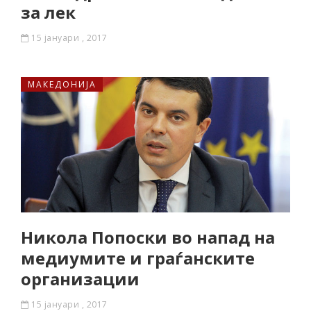
за лек
15 јануари , 2017
МАКЕДОНИЈА
Никола Попоски во напад на
медиумите и граѓанските
организации
15 јануари , 2017