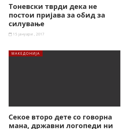
Тоневски тврди дека не
постои пријава за обид за
силување
15 јануари , 2017
МАКЕДОНИЈА
Секое второ дете со говорна
мана, државни логопеди ни