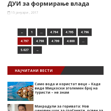
ДУИ за формирање влада
15 јануари , 2017
←
1
…
4.794
4.795
4.796
4.797
4.798
4.799
4.800
…
5.027
→
НАЈЧИТАНИ ВЕСТИ
Само вода и користат веце – Каде
виде Мицкоски зголемен број на
туристи – не знам
Макрадули за горивата: Нов
ценовен шок за граѓаните, освен за