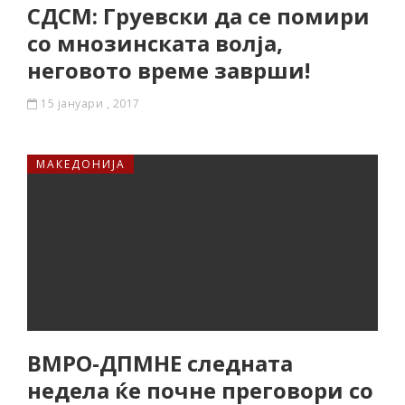
СДСМ: Груевски да се помири
со мнозинската волја,
неговото време заврши!
15 јануари , 2017
МАКЕДОНИЈА
ВМРО-ДПМНЕ следната
недела ќе почне преговори со