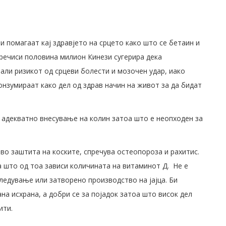
ои помагаат кај здравјето на срцето како што се бетаин и
ечиси половина милион Кинези сугерира дека
али ризикот од срцеви болести и мозочен удар, иако
конзумираат како дел од здрав начин на живот за да бидат
 адекватно внесување на колин затоа што е неопходен за
 во заштита на коските, спречува остеопороза и рахитис.
а што од тоа зависи количината на витаминот Д. Не е
ледување или затворено производство на јајца. Би
на исхрана, а добри се за појадок затоа што висок дел
ити.