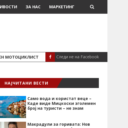
ИВОСТИ
ЗА НАС
МАРКЕТИНГ
Следи не на Facebook
ШЕН МОТОЦИКЛИСТ
СЕВЕРИНА ВО НИК
СЦЕНА
НАЈЧИТАНИ ВЕСТИ
Само вода и користат веце –
Каде виде Мицкоски зголемен
број на туристи – не знам
Макрадули за горивата: Нов