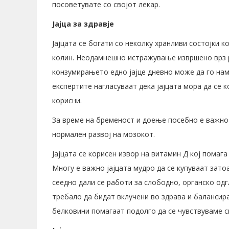
посоветувате со својот лекар.
Јајца за здравје
Јајцата се богати со неколку хранливи состојки к
колин. Неодамнешно истражување извршено врз р
конзумирањето едно јајце дневно може да го нам
експертите нагласуваат дека јајцата мора да се 
корисни.
За време на бременост и доење посебно е важно
нормален развој на мозокот.
Јајцата се корисен извор на витамин Д кој помага
Многу е важно јајцата мудро да се купуваат зато
сеедно дали се работи за слободно, органско одг
требало да бидат вклучени во здрава и балансира
белковини помагаат подолго да се чувствуваме с