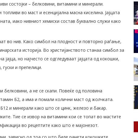
ливи состојки – белковини, витамини и минерали.
топливи во маст и есенцијална масна киселина. Јајцата
јната, иако нивниот хемиски состав буквално служи како
ат во нив. Како симбол на плодност и повторно раѓање,
линарската историја. Во христијанството станаа симбол за
а јајца, но најчесто се одгледуваат јајцата од кокошки,
, гуски и препелици.
ни белковини, а не се скапи. Повеќе од половина
итамин Б2, а има и помали колични маст од жолчката.
, Б12 и минерали како што се цинк, железо и бакар.
ките. Тие се извор на витамини кои се топат во мастите
зификација во рецептите како што е мајонезот.
ини, зависно од тоа со што биле ранети кокошките.