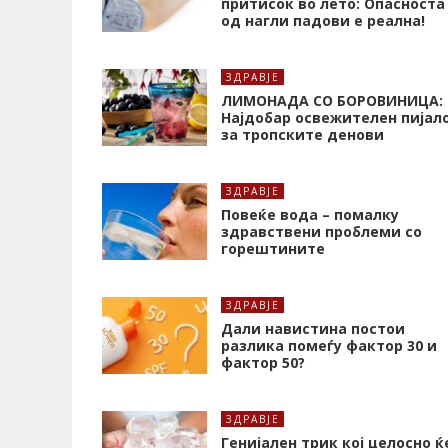
притисок во лето: Опасноста
од нагли падови е реална!
ЗДРАВЈЕ
ЛИМОНАДА СО БОРОВИНИЦА:
Најдобар освежителен пијал
за тропските денови
ЗДРАВЈЕ
Повеќе вода – помалку
здравствени проблеми со
горештините
ЗДРАВЈЕ
Дали навистина постои
разлика помеѓу фактор 30 и
фактор 50?
ЗДРАВЈЕ
Генијален трик кој целосно ќ