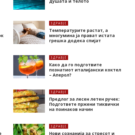
душата и телото
ЗДРАВЈЕ
Температурите растат, а
ок
многумина ја прават истата
грешка додека спијат
ЗДРАВЈЕ
Како да го подготвите
познатиот италијански коктел
– Аперол?
ЗДРАВЈЕ
Предлог за лесен летен ручек:
Подгответе пржени тиквички
на поинаков начин
ЗДРАВЈЕ
е
Нови сознанија за стресот и