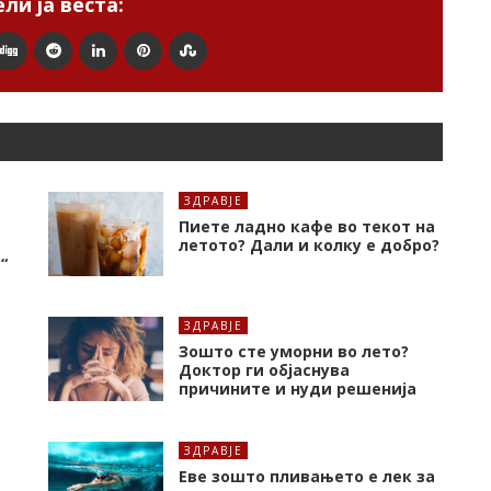
ли ја веста:
ЗДРАВЈЕ
Пиете ладно кафе во текот на
летото? Дали и колку е добро?
“
ЗДРАВЈЕ
Зошто сте уморни во лето?
Доктор ги објаснува
причините и нуди решенија
ЗДРАВЈЕ
Еве зошто пливањето е лек за