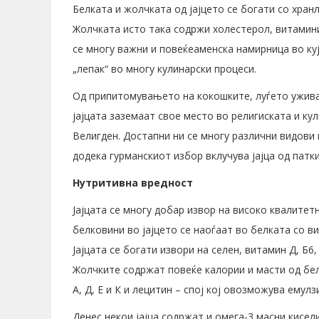
Белката и жолчката од јајцето се богати со хран
Жолчката исто така содржи холестерол, витамини 
се многу важни и повеќеаменска намирница во ку
„лепак“ во многу кулинарски процеси.
Од припитомувањето на кокошките, луѓето ужива
јајцата заземаат свое место во религиската и ку
Велигден. Достапни ни се многу различни видови н
додека гурманскиот избор вклучува јајца од патки
Нутритивна вредност
Јајцата се многу добар извор на високо квалитет
белковини во јајцето се наоѓаат во белката со в
Јајцата се богати извори на селен, витамин Д, Б6
Жолчките содржат повеќе калории и масти од бел
А, Д, Е и К и лецитин – спој кој овозможува емул
Денес некои јајца содржат и омега-3 масни кисел