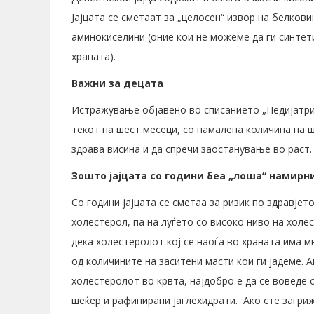
Јајцата се сметаат за „целосен“ извор на белкови
аминокиселини (оние кои не можеме да ги синтет
храната).
Важни за децата
Истражување објавено во списанието „Педијатрик
текот на шест месеци, со намалена количина на 
здрава висина и да спречи заостанување во раст.
Зошто јајцата со години беа „лоша“ намирн
Со години јајцата се сметаа за ризик по здравјет
холестерол, па на луѓето со високо ниво на холе
дека холестеролот кој се наоѓа во храната има м
од количините на заситени масти кои ги јадеме. 
холестеролот во крвта, најдобро е да се воведе 
шеќер и рафинирани јаглехидрати. Ако сте загри