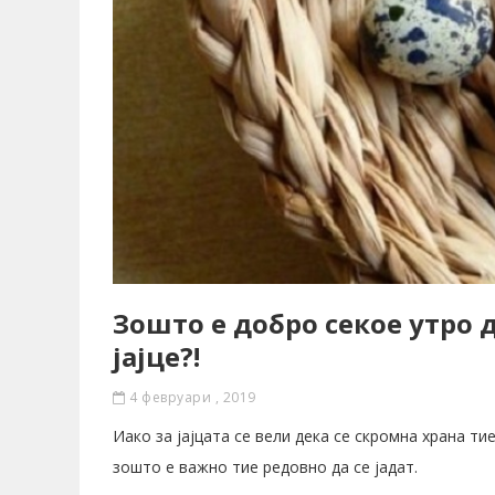
Зошто е добро секое утро 
јајце?!
4 февруари , 2019
Иако за јајцата се вели дека се скромна храна ти
зошто е важно тие редовно да се јадат.