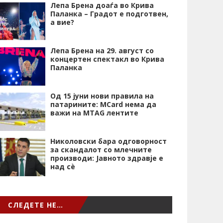
Лепа Брена доаѓа во Крива
Паланка – Градот е подготвен,
а вие?
Лепа Брена на 29. август со
концертен спектакл во Крива
Паланка
Од 15 јуни нови правила на
патарините: MCard нема да
важи на MTAG лентите
Николовски бара одговорност
за скандалот со млечните
производи: Јавното здравје е
над сѐ
СЛЕДЕТЕ НЕ…