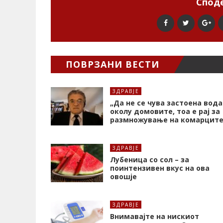
Споде
ПОВРЗАНИ ВЕСТИ
ЗДРАВЈЕ
„Да не се чува застоена вода
околу домовите, тоа е рај за
размножување на комарците
ЗДРАВЈЕ
Лубеница со сол – за
поинтензивен вкус на ова
овошје
ЗДРАВЈЕ
Внимавајте на нискиот