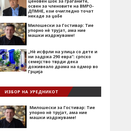
ценовен шок за граѓаните,
освен за членовите на ВМРО-
ДПМНЕ, кои очигледно точат
некаде за џабе
Милошески за Гостивар: Тие
упорно нѐ трујат, ама ние
машки издржуваме!
„Нѐ исфрли на улица со дете и
ни задржа 290 евра“: српско
семејство тврди дека
доживеало драма на одмор во
Грција
ИЗБОР НА УРЕДНИКОТ
Милошески за Гостивар: Тие
упорно нѐ трујат, ама ние
машки издржуваме!