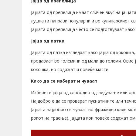
Јајца од препелица
Јајцата од препелица имаат сличен вкус на јајца
лушпа ги направи популарни и во кулинарскиот св
Јајцата од препелица често се подготвуваат како
Јајца од патка
Јајцата од патка изгледаат како јајца од кокошка,
продаваат во големини од мали до големи. Овие ј
кокошка, но содржат и повеќе масти.
Како да се изберат и чуваат
Изберете јајца од слободно одгледување или орган
Најдобро е да се проверат пукнатините или течно
Јајцата најдобро се чуваат во фрижидер каде мож
рокот на траење). Јајцата кои повеќе содржат ом