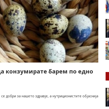
да конзумирате барем по едно
е се добри за нашето здравје, а нутриционистите објаснија