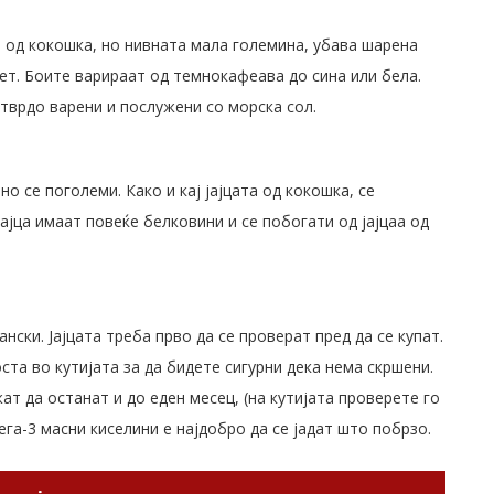
та од кокошка, но нивната мала големина, убава шарена
ет. Боите варираат од темнокафеава до сина или бела.
 тврдо варени и послужени со морска сол.
 но се поголеми. Како и кај јајцата од кокошка, се
ајца имаат повеќе белковини и се побогати од јајцаа од
ски. Јајцата треба прво да се проверат пред да се купат.
ста во кутијата за да бидете сигурни дека нема скршени.
ат да останат и до еден месец, (на кутијата проверете го
ега-3 масни киселини е најдобро да се јадат што побрзо.