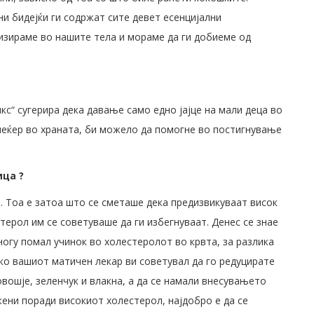
ни бидејќи ги содржат сите девет есенцијални
изираме во нашите тела и мораме да ги добиеме од
с“ сугерира дека давање само едно јајце на мали деца во
шеќер во храната, би можело да помогне во постигнување
ица ?
о. Тоа е затоа што се сметаше дека предизвикуваат висок
стерол им се советуваше да ги избегнуваат. Денес се знае
ногу помал учинок во холестеролот во крвта, за разлика
Ако вашиот матичен лекар ви советувал да го редуцирате
овошје, зеленчук и влакна, а да се намали внесувањето
жени поради високиот холестерол, најдобро е да се