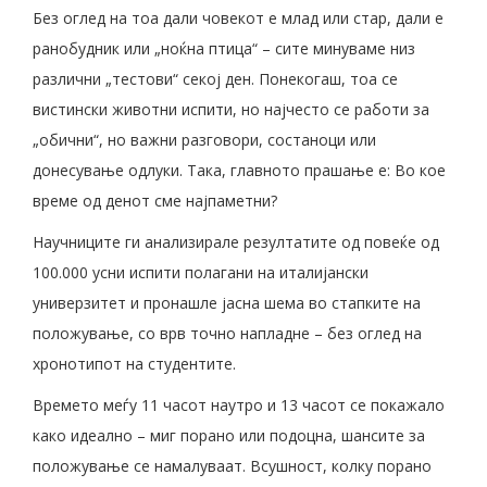
Без оглед на тоа дали човекот е млад или стар, дали е
ранобудник или „ноќна птица“ – сите минуваме низ
различни „тестови“ секој ден. Понекогаш, тоа се
вистински животни испити, но најчесто се работи за
„обични“, но важни разговори, состаноци или
донесување одлуки. Така, главното прашање е: Во кое
време од денот сме најпаметни?
Научниците ги анализирале резултатите од повеќе од
100.000 усни испити полагани на италијански
универзитет и пронашле јасна шема во стапките на
положување, со врв точно напладне – без оглед на
хронотипот на студентите.
Времето меѓу 11 часот наутро и 13 часот се покажало
како идеално – миг порано или подоцна, шансите за
положување се намалуваат. Всушност, колку порано