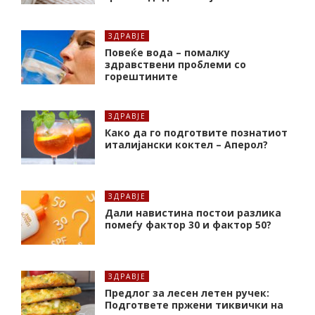
ЗДРАВЈЕ
Повеќе вода – помалку
здравствени проблеми со
горештините
ЗДРАВЈЕ
Како да го подготвите познатиот
италијански коктел – Аперол?
ЗДРАВЈЕ
Дали навистина постои разлика
помеѓу фактор 30 и фактор 50?
ЗДРАВЈЕ
Предлог за лесен летен ручек:
Подгответе пржени тиквички на