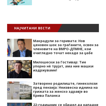
НАЈЧИТАНИ ВЕСТИ
Макрадули за горивата: Нов
ценовен шок за граѓаните, освен за
членовите на ВМРО-ДПМНЕ, кои
очигледно точат некаде за џабе
Милошески за Гостивар: Тие
упорно нѐ трујат, ама ние машки
издржуваме!
Затворено родилиште, гинеколози
пред пензија: Неизвесна иднина на
грижата за женско здравје во
Крива Паланка
22-годишник се обидел да нападне