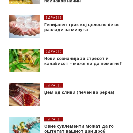
поинаков начин
ЗДРАВЈЕ
Генијален трик кој целосно ќе ве
разлади за минута
ЗДРАВЈЕ
Нови сознанија за стресот и
канабисот – може ли да помогне?
ЗДРАВЈЕ
Џем од сливи (печен во рерна)
ЗДРАВЈЕ
Oвие суплементи можат да го
оштетат вашиот црн дроб