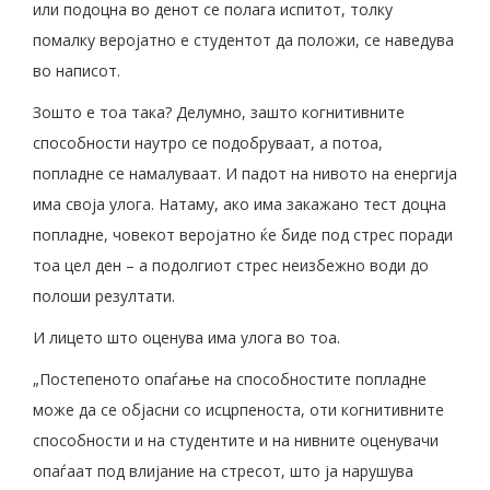
или подоцна во денот се полага испитот, толку
помалку веројатно е студентот да положи, се наведува
во написот.
Зошто е тоа така? Делумно, зашто когнитивните
способности наутро се подобруваат, а потоа,
попладне се намалуваат. И падот на нивото на енергија
има своја улога. Натаму, ако има закажано тест доцна
попладне, човекот веројатно ќе биде под стрес поради
тоа цел ден – а подолгиот стрес неизбежно води до
полоши резултати.
И лицето што оценува има улога во тоа.
„Постепеното опаѓање на способностите попладне
може да се објасни со исцрпеноста, оти когнитивните
способности и на студентите и на нивните оценувачи
опаѓаат под влијание на стресот, што ја нарушува