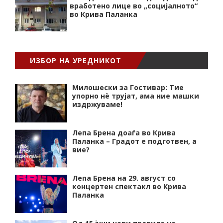
вработено лице во „социјалното“
во Крива Паланка
ИЗБОР НА УРЕДНИКОТ
Милошески за Гостивар: Тие
упорно нѐ трујат, ама ние машки
издржуваме!
Лепа Брена доаѓа во Крива
Паланка – Градот е подготвен, а
вие?
Лепа Брена на 29. август со
концертен спектакл во Крива
Паланка