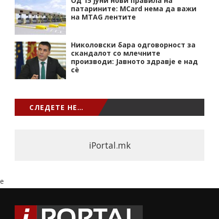
Од 15 јуни нови правила на
патарините: MCard нема да важи
на MTAG лентите
Николовски бара одговорност за
скандалот со млечните
производи: Јавното здравје е над
сѐ
СЛЕДЕТЕ НЕ…
iPortal.mk
e