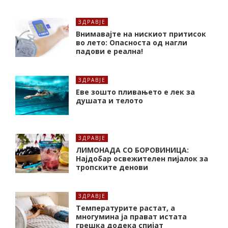
ЗДРАВЈЕ
Внимавајте на нискиот притисок
во лето: Опасноста од нагли
падови е реална!
ЗДРАВЈЕ
Еве зошто пливањето е лек за
душата и телото
ЗДРАВЈЕ
ЛИМОНАДА СО БОРОВИНИЦА:
Најдобар освежителен пијалок за
тропските денови
ЗДРАВЈЕ
Температурите растат, а
многумина ја прават истата
грешка додека спијат