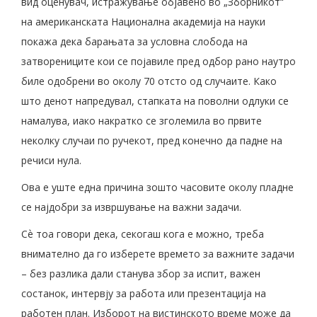
вид оценувач, истражување објавено во „Зборникот“
на американската Национална академија на науки
покажа дека барањата за условна слобода на
затворениците кои се појавиле пред одбор рано наутро
биле одобрени во околу 70 отсто од случаите. Како
што денот напредувал, стапката на поволни одлуки се
намалува, иако накратко се зголемила во првите
неколку случаи по ручекот, пред конечно да падне на
речиси нула.
Ова е уште една причина зошто часовите околу пладне
се најдобри за извршување на важни задачи.
Сѐ тоа говори дека, секогаш кога е можно, треба
внимателно да го изберете времето за важните задачи
– без разлика дали станува збор за испит, важен
состанок, интервју за работа или презентација на
работен план. Изборот на вистинското време може да