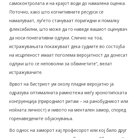
самоконтролата и на крајот води до намалена оценка.
Поточно, како што когнитивните ресурси се
намалуваат, луѓето стануваат поригидни и помалку
флексибилни, што може да го наведе вашиот оценувач
да носи понегативни одлуки. Слично на тоа,
истражувањата покажуваат дека судиите во состојба
на исцрпеност имаат поголема веројатност да донесат
одлуки што се неповолни за обвинетите“, велат
истражувачите.
Врвот на бистриот ум околу пладне веројатно ја
одразува оптималната рамнотежа меѓу хронотипската
конгруенција (природниот ритам – на ранобудникот или
ноќната личност) и нивото на ментален замор, според
горенаведените објаснувања.
Во однос на заморот кај професорот или кој било друг