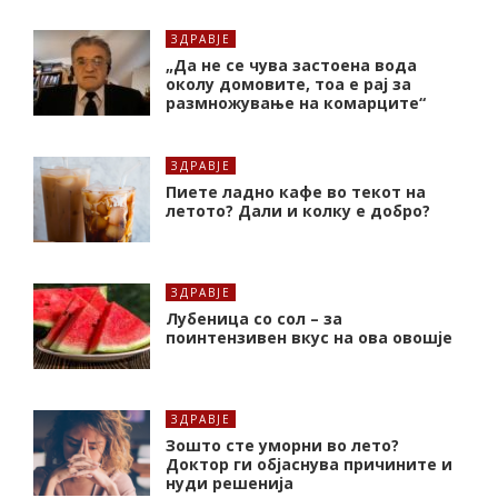
ЗДРАВЈЕ
„Да не се чува застоена вода
околу домовите, тоа е рај за
размножување на комарците“
ЗДРАВЈЕ
Пиете ладно кафе во текот на
летото? Дали и колку е добро?
ЗДРАВЈЕ
Лубеница со сол – за
поинтензивен вкус на ова овошје
ЗДРАВЈЕ
Зошто сте уморни во лето?
Доктор ги објаснува причините и
нуди решенија