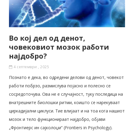
Во кој дел од денот,
човековиот мозок работи
најдобро?
4 септември , 2025
Познато е дека, во одредени делови од денот, човекот
работи побрзо, размислува појасно и полесно се
сосредоточува. Ова не е случајност, туку последица на
внатрешните биолошки ритми, коишто се нарекуваат
циркадијални циклуси. Тие влијаат и на тоа кога нашиот
мозок и тело функционираат најдобро, објави
„Фронтиерс ин сајколоџи“ (Frontiers in Psychology).