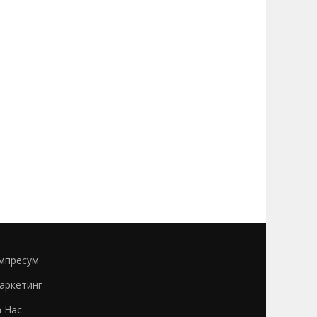
мпресум
аркетинг
а Нас