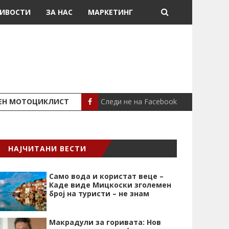
ИВОСТИ
ЗА НАС
МАРКЕТИНГ
Следи не на Facebook
ШЕН МОТОЦИКЛИСТ
СЕВЕРИНА ВО НИК
СЦЕНА
НАЈЧИТАНИ ВЕСТИ
Само вода и користат веце –
Каде виде Мицкоски зголемен
број на туристи – не знам
Макрадули за горивата: Нов