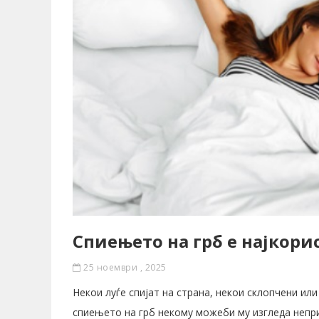
Спиењето на грб е најкори
25 ноември , 2025
Некои луѓе спијат на страна, некои склопчени ил
спиењето на грб некому можеби му изгледа непри