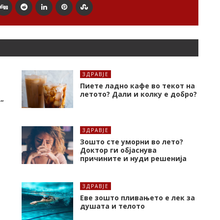
ЗДРАВЈЕ
Пиете ладно кафе во текот на
летото? Дали и колку е добро?
“
ЗДРАВЈЕ
Зошто сте уморни во лето?
Доктор ги објаснува
причините и нуди решенија
ЗДРАВЈЕ
Еве зошто пливањето е лек за
душата и телото