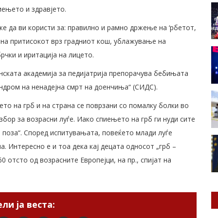
иењето и здравјето.
е да ви користи за: правилно и рамно држење на ‘рбетот,
на притисокот врз градниот кош, ублажување на
рчки и иритација на лицето.
нската академија за педијатрија препорачува бебињата
индром на ненадејна смрт на доенчиња“ (СИДС).
о на грб и на страна се поврзани со помалку болки во
збор за возрасни луѓе. Иако спиењето на грб ги нуди сите
а поза“. Според испитувањата, повеќето млади луѓе
а. Интересно е и тоа дека кај децата односот „грб –
0 отсто од возрасните Европејци, на пр., спијат на
ли ја веста: