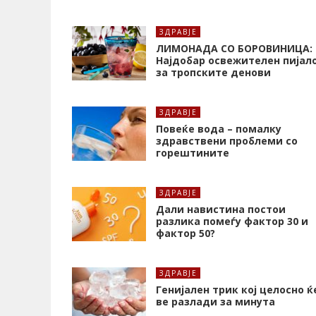
ЗДРАВЈЕ
ЛИМОНАДА СО БОРОВИНИЦА:
Најдобар освежителен пијал
за тропските денови
ЗДРАВЈЕ
Повеќе вода – помалку
здравствени проблеми со
горештините
ЗДРАВЈЕ
Дали навистина постои
разлика помеѓу фактор 30 и
фактор 50?
ЗДРАВЈЕ
Генијален трик кој целосно ќ
ве разлади за минута