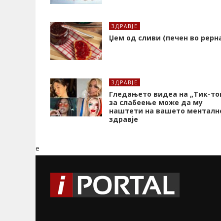
ЗДРАВЈЕ
Џем од сливи (печен во рерн
ЗДРАВЈЕ
Гледањето видеа на „Тик-то
за слабеење може да му
наштети на вашето менталн
здравје
e