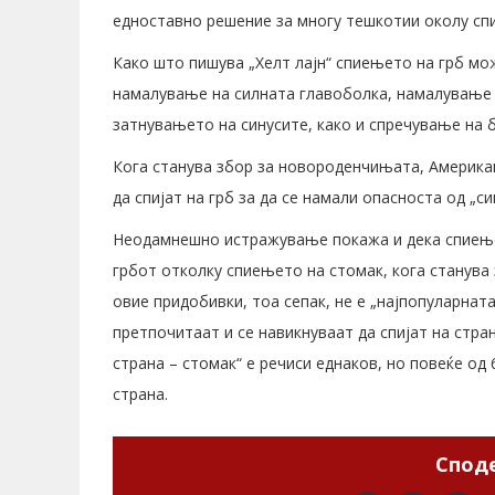
едноставно решение за многу тешкотии околу сп
Како што пишува „Хелт лајн“ спиењето на грб мож
намалување на силната главоболка, намалување 
затнувањето на синусите, како и спречување на б
Кога станува збор за новороденчињата, Америка
да спијат на грб за да се намали опасноста од „с
Неодамнешно истражување покажа и дека спиењет
грбот отколку спиењето на стомак, кога станува 
овие придобивки, тоа сепак, не е „најпопуларнат
претпочитаат и се навикнуваат да спијат на стран
страна – стомак“ е речиси еднаков, но повеќе од 6
страна.
Споде