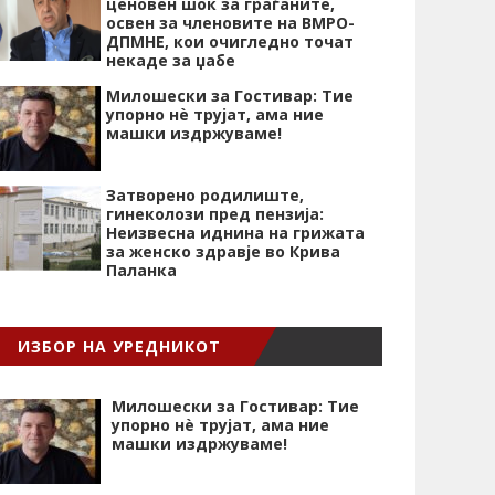
ценовен шок за граѓаните,
освен за членовите на ВМРО-
ДПМНЕ, кои очигледно точат
некаде за џабе
Милошески за Гостивар: Тие
упорно нѐ трујат, ама ние
машки издржуваме!
Затворено родилиште,
гинеколози пред пензија:
Неизвесна иднина на грижата
за женско здравје во Крива
Паланка
ИЗБОР НА УРЕДНИКОТ
Милошески за Гостивар: Тие
упорно нѐ трујат, ама ние
машки издржуваме!