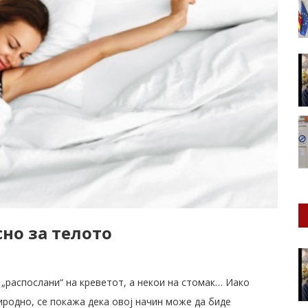
сно за телото
и „распослани“ на креветот, а некои на стомак… Иако
родно, се покажа дека овој начин може да биде