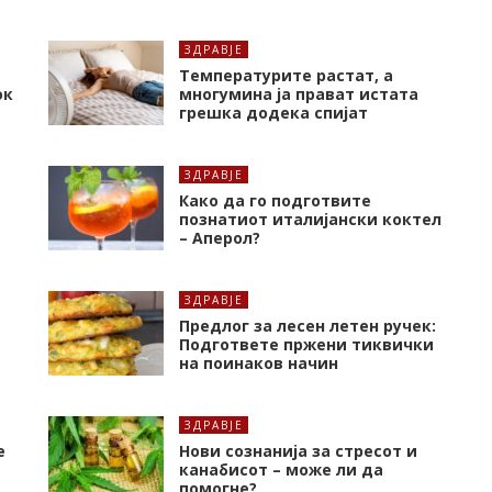
ЗДРАВЈЕ
Температурите растат, а
ок
многумина ја прават истата
грешка додека спијат
ЗДРАВЈЕ
Како да го подготвите
познатиот италијански коктел
– Аперол?
ЗДРАВЈЕ
Предлог за лесен летен ручек:
Подгответе пржени тиквички
на поинаков начин
ЗДРАВЈЕ
е
Нови сознанија за стресот и
канабисот – може ли да
помогне?