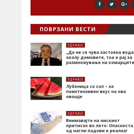
ПОВРЗАНИ ВЕСТИ
ЗДРАВЈЕ
„Да не се чува застоена вода
околу домовите, тоа е рај за
размножување на комарците
ЗДРАВЈЕ
Лубеница со сол – за
поинтензивен вкус на ова
овошје
ЗДРАВЈЕ
Внимавајте на нискиот
притисок во лето: Опасноста
од нагли падови е реална!