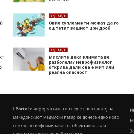
ЗДРАВЈЕ
а)
Oвие суплементи можат да го
оштетат вашиот црн дроб
ЗДРАВЈЕ
к“
Мислите дека климата ве
разболела? Неврофизиолог
о
открива дали ова е мит или
реална опасност
I Portal
е информативен интернет портал кој на
И
македонскиот медумски пазар ќе донесе едно ново
М
светло во информирањето, објективноста и
З
непристрасноста во работењето...