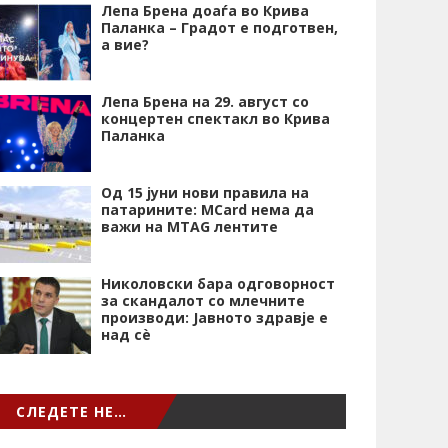
Лепа Брена доаѓа во Крива
Паланка – Градот е подготвен,
а вие?
Лепа Брена на 29. август со
концертен спектакл во Крива
Паланка
Од 15 јуни нови правила на
патарините: MCard нема да
важи на MTAG лентите
Николовски бара одговорност
за скандалот со млечните
производи: Јавното здравје е
над сѐ
СЛЕДЕТЕ НЕ…